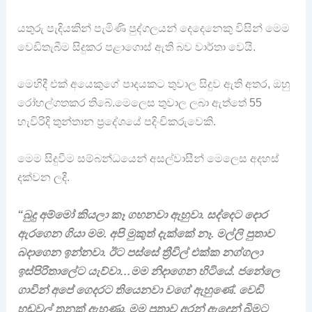
යතුරු පැදියකින් පැමිණි පුද්ගලයන් දෙදෙනෙකු විසින් මෙම
වෙඩිතැබීම සිදුකර පළාගොස් ඇති බව වාර්තා වෙයි.
මෙහිදී එක් අයෙකුගේ පාදයකට තුවාල සිදුව ඇති අතර, ඔහු
රෝහල්ගතකර තිබේ.මෙලෙස තුවාල ලබා ඇත්තේ 55
හැවිරිදි තුන්තාන ප්‍රදේශයේ පදිංචිකරුවෙකි.
මෙම සිදුවීම සම්බන්ධයෙන් අසල්වාසීන් මෙලෙස අදහස්
දක්වන ලදී.
“බුදු අම්මෝ කියලා කෑ ගහනවා ඇහුවා. සද්දෙට දොර
ඇරගෙන ගියා මම. අපි මුකුත් දැක්කේ නෑ. මල්ලි පුතාව
බදාගෙන ඉන්නවා. ඊට පස්සේ ත්‍රීවිල් එක්ක නග්ගලා
ඉස්පිරිතාලේට යැව්වා…මම නිදාගෙන හිටියේ. ජනේලෙ
ගාවින් අපේ ගෙදරට තියෙනවා වගේ ඇහුණේ. වෙඩි
හඬවල් තුනක් ඇහුණා. මම පුතාව අරන් ඇදෙන් බිමට