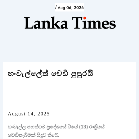
Skip
/
Aug 06, 2026
to
content
හංවැල්ලේත් වෙඩි පුපුරයි
August 14, 2025
හංවැල්ල පහත්ගම ප්‍රදේශයේ ඊයේ (13) රාත්‍රියේ
වෙඩිතැබීමක් සිදුව තිබේ.