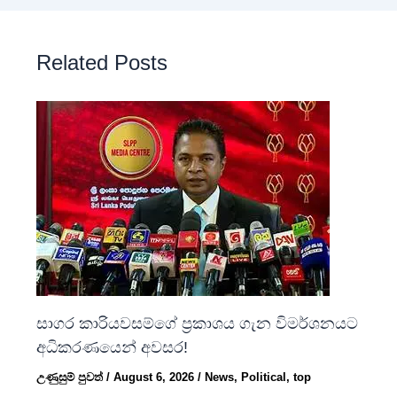
Related Posts
සාගර කාරියවසම්ගේ ප්‍රකාශය ගැන විමර්ශනයට
අධිකරණයෙන් අවසර!
උණුසුම් පුවත්
/
August 6, 2026
/
News
,
Political
,
top