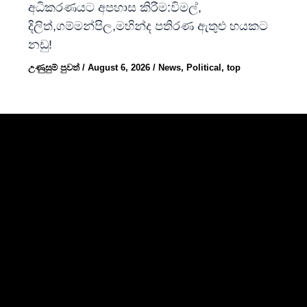
අධිකරණයට අපහාස කිරීම:විමල්,
දිලිත්,ගම්මන්පිල,මහින්ද පතිරණ ඇතුළු හයකට
නඩු!
උණුසුම් පුවත්
/
August 6, 2026
/
News
,
Political
,
top