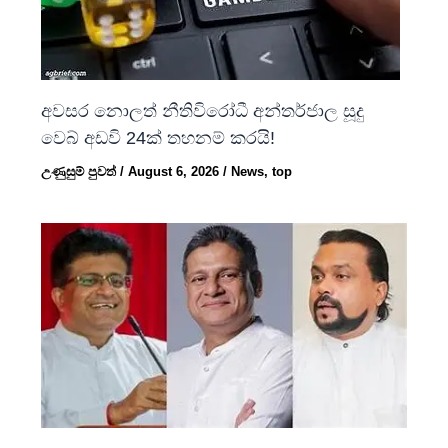
අවසර නොලත් නීතිවිරෝධී අන්තර්ජාල සූදු
වෙබ් අඩවි 24ක් තහනම් කරයි!
උණුසුම් පුවත්
/
August 6, 2026
/
News
,
top