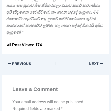
ආවා. මම පුතාව බිම නිදිකරවලා එයාව කවර් කරගත්තා.
අපි නිදාගෙන නේ හිටියේ. කෑ ගහන සද්දේ ඇහුණා. මම
එකපාරට නැගිට්ටේ නෑ. පුතාව කවර් කරගෙන ඇවිත්
තාත්තාගේ කාමරේට දැම්මා. කෑ ගහන සද්දේ විතරයි අපිට
ඇහුණේ.”
Post Views:
174
PREVIOUS
NEXT
Leave a Comment
Your email address will not be published.
Required fields are marked
*