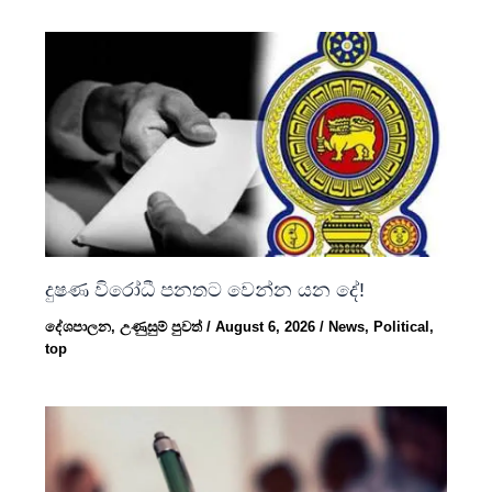
දුෂණ විරෝධී පනතට වෙන්න යන දේ!
දේශපාලන
,
උණුසුම් පුවත්
/
August 6, 2026
/
News
,
Political
,
top