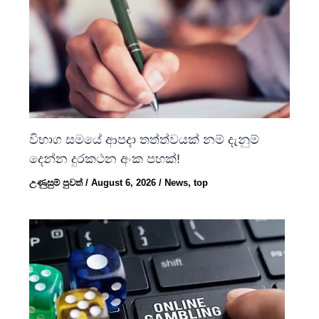
විභාග සමයේ ආපදා තත්ත්වයක් නම් දැනුම්
දෙන්න දුරකථන අංක පහක්!
උණුසුම් පුවත්
/
August 6, 2026
/
News
,
top