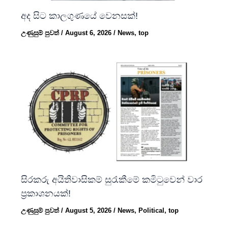
අද සිට කාලගුණයේ වෙනසක්!
උණුසුම් පුවත්
/
August 6, 2026
/
News
,
top
සිරකරු අයිතිවාසිකම් සුරැකීමේ කමිටුවෙන් වාර
ප්‍රකාශනයක්!
උණුසුම් පුවත්
/
August 5, 2026
/
News
,
Political
,
top