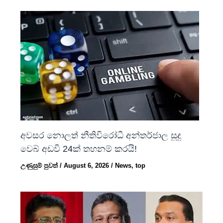
අවසර නොලත් නීතිවිරෝධී අන්තර්ජාල සූදු
වෙබ් අඩවි 24ක් තහනම් කරයි!
උණුසුම් පුවත්
/
August 6, 2026
/
News
,
top