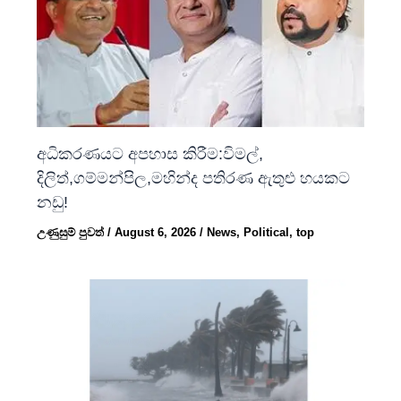
අධිකරණයට අපහාස කිරීම:විමල්,
දිලිත්,ගම්මන්පිල,මහින්ද පතිරණ ඇතුළු හයකට
නඩු!
උණුසුම් පුවත්
/
August 6, 2026
/
News
,
Political
,
top