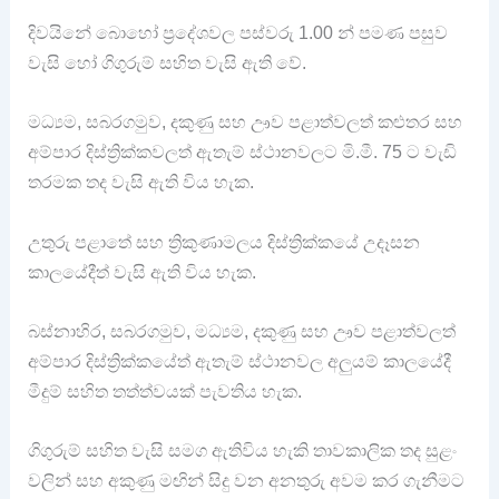
දිවයිනේ බොහෝ ප්‍රදේශවල පස්වරු 1.00 න් පමණ පසුව
වැසි හෝ ගිගුරුම් සහිත වැසි ඇති වේ.
මධ්‍යම, සබරගමුව, දකුණු සහ ඌව පළාත්වලත් කළුතර සහ
අම්පාර දිස්ත්‍රික්කවලත් ඇතැම් ස්ථානවලට මි.මී. 75 ට වැඩි
තරමක තද වැසි ඇති විය හැක.
උතුරු පළාතේ සහ ත්‍රිකුණාමලය දිස්ත්‍රික්කයේ උදෑසන
කාලයේදීත් වැසි ඇති විය හැක.
බස්නාහිර, සබරගමුව, මධ්‍යම, දකුණු සහ ඌව පළාත්වලත්
අම්පාර දිස්ත්‍රික්කයේත් ඇතැම් ස්ථානවල අලුයම් කාලයේදී
මීදුම් සහිත තත්ත්වයක් පැවතිය හැක.
ගිගුරුම් සහිත වැසි සමග ඇතිවිය හැකි තාවකාලික තද සුළං
වලින් සහ අකුණු මඟින් සිදු වන අනතුරු අවම කර ගැනීමට