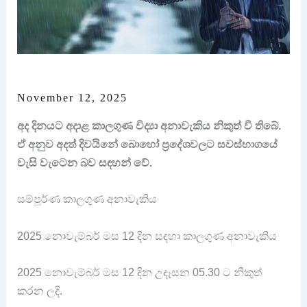
November 12, 2025
අද දිනයට අදාළ කාලගුණ විද්‍යා අනාවැකිය නිකුත් වී තිබේ.
ඒ අනුව අදත් දිවයිනේ බොහෝ ප්‍රදේශවලට සවස්භාගයේ
වැසි වැටෙන බව සඳහන් වේ.
සම්පූර්ණ කාලගුණ අනාවැකිය
2025 නොවැම්බර් මස 12 දින සඳහා කාලගුණ අනාවැකිය
2025 නොවැම්බර් මස 12 දින උදෑසන 05.30 ට නිකුත්
කරන ලදි.