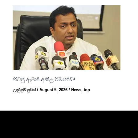
හිටපු ඇමති අකිල රිමාන්ඩ්!
උණුසුම් පුවත්
/
August 5, 2026
/
News
,
top