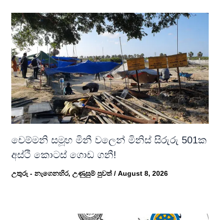
චෙම්මනි සමූහ මිනී වලෙන් මිනිස් සිරුරු 501ක
අස්ථි කොටස් ගොඩ ගනී!
උතුරු - නැගෙනහිර
,
උණුසුම් පුවත්
/
August 8, 2026