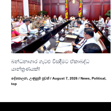
බන්ධනාගාර ගැටළු විසඳීමට ඒකාබද්ධ
යාන්ත්‍රණයක්!
දේශපාලන
,
උණුසුම් පුවත්
/
August 7, 2026
/
News
,
Political
,
top