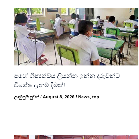
පහේ ශිෂ්‍යත්වය ලියන්න ඉන්න දරුවන්ට
විශේෂ දැනුම් දීමක්!
උණුසුම් පුවත්
/
August 8, 2026
/
News
,
top