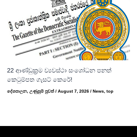
22 ආණ්ඩුක්‍රම ව්‍යවස්ථා සංශෝධන පනත්
කෙටුම්පත ගැසට් කෙරේ!
දේශපාලන
,
උණුසුම් පුවත්
/
August 7, 2026
/
News
,
top