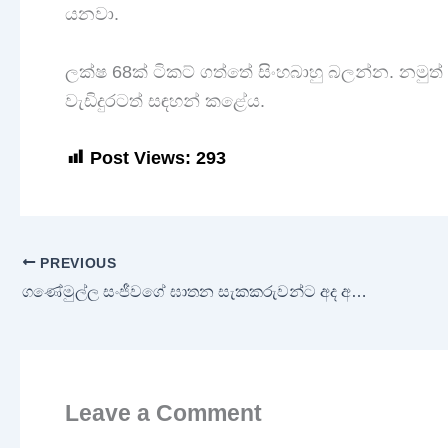
යනවා.
ලක්ෂ 68ක් ටිකට් ගත්තේ සිංහබාහු බලන්න. නමුත්
වැඩිදුරටත් සඳහන් කළේය.
Post Views:
293
PREVIOUS
ගණේමුල්ල සංජීවගේ ඝාතන සැකකරුවන්ට අද අධිකරණය දුන් නියෝගය
Leave a Comment