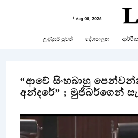
Skip
to
/
Aug 08, 2026
content
උණුසුම් පුවත්
දේශපාලන
ආර්ථි
“ආවේ සිංහබාහු පෙන්වන්
අන්දරේ” ; මුජිබර්ගෙන් 