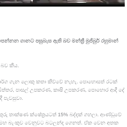
්නන ගානට පසුබැස ඇති බව මන්ත්‍රී මුජිබුර් රහුමාන්
 බව කීය.
ාර්ග ගැන ලොකු කතා කිව්වේ නැහැ. පොහොසත් රටක්
ිරි, බිත්තර, පාසල් උපකරණ, කෘෂි උපකරණ, පොහොර ආදී දේ
ී පැවසුවා.
තුරු තාක්ෂණ ක්ෂේත්‍රයටත් 15% බද්දක් ගහලා. ආණ්ඩුවේ
 අද මහ බැංකුව වෙනුවට බටලන්ද ගෙනත්. ඒක වෙන අතක