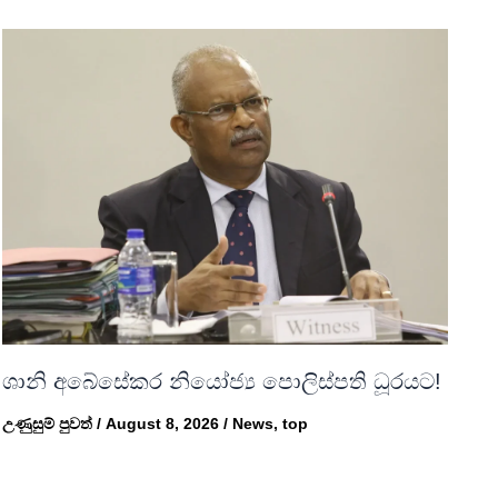
ශානි අබේසේකර නියෝජ්‍ය පොලිස්පති ධූරයට!
උණුසුම් පුවත්
/
August 8, 2026
/
News
,
top