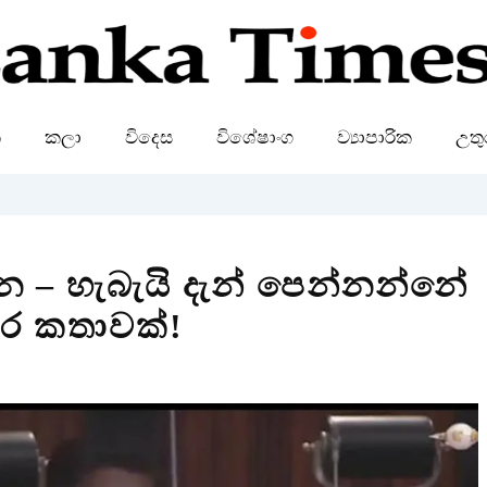
ක
කලා
විදෙස
විශේෂාංග
ව්‍යාපාරික
උතු
න – හැබැයි දැන් පෙන්නන්නේ
සැර කතාවක්!