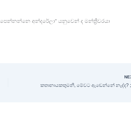
 පෙන්නන්නෙ අන්දරේලා” යනුවෙන් ද මන්ත්‍රීවරයා
NE