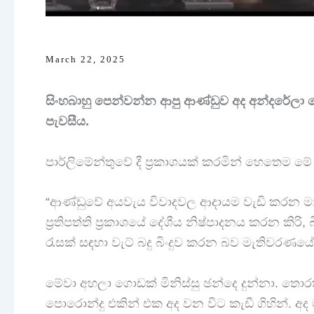
March 22, 2025
සිංහබාහු පෙන්වන්න ආපු ආණ්ඩුව අද අන්දරේලා පෙන
පැවසීය.
පාර්ලිමේන්තුවේ දී ප්‍රකාශයක් කරමින් හෙතෙම මේ
“ආණ්ඩුවේ අයවැය විවාදවල ආදායම වැඩි කරන ම
ප්‍රතිපත්ති ප්‍රකාශයේ දේශීය නිෂ්පාදනය කරන ක
රැසක් සඳහා වැට් බදු බිංදුව කරන බව මැතිවරණයේද
මේවා අහලා ගොඩක් මිනිස්සු ඡන්දෙ දුන්නා. තොර
පොරොන්දු එකින් එක අද වන විට කැඩී ගිහින්.