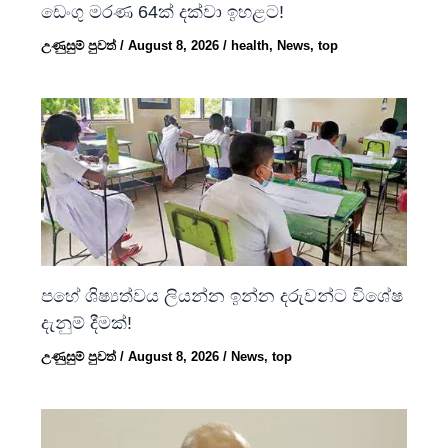
ඩෙංගු මරණ 64ක් දක්වා ඉහළට!
උණුසුම් පුවත්
/
August 8, 2026
/
health
,
News
,
top
පහේ ශිෂ්‍යත්වය ලියන්න ඉන්න දරුවන්ට විශේෂ
දැනුම් දීමක්!
උණුසුම් පුවත්
/
August 8, 2026
/
News
,
top