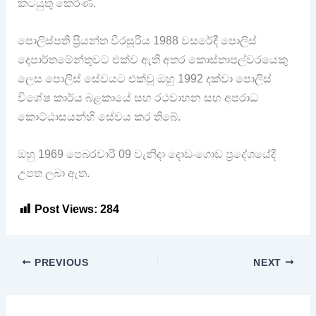
කටයුතු කෙරිණ.
පොලිස්පති ප්‍රියන්ත වීරසූරිය 1988 වසරේදී පොලිස්
දෙපාර්තමේන්තුවට එක්ව ඇති අතර කොස්තාපල්වරයෙකු
ලෙස පොලිස් සේවයට එක්වූ ඔහු 1992 දක්වා පොලිස්
විශේෂ කාර්ය බළකායේ සහ රථවාහන සහ අපරාධ
කොට්ඨාසයන්හි සේවය කර තිබේ.
ඔහු 1969 පෙබරවාරි 09 වැනිදා දොඩංගොඩ ප්‍රදේශයේදී
උපත ලබා ඇත.
Post Views:
284
PREVIOUS
NEXT