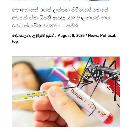
පොහොසත් රටක් ලස්සන ජිවිතයක්’කෙසේ
වෙතත් ඒකාධිපති ආඥාදායක පාලනයක් නම්
රටේ ස්ථාපිත වෙනවා – සජිත්
දේශපාලන
,
උණුසුම් පුවත්
/
August 8, 2026
/
News
,
Political
,
top