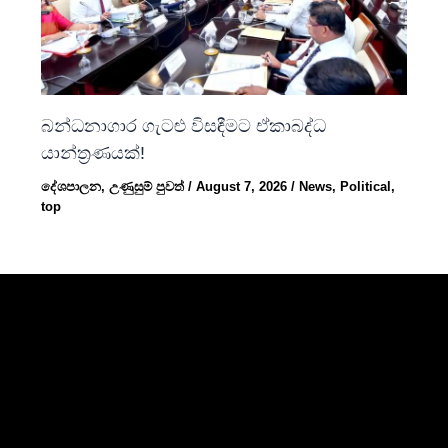
බන්ධනාගාර ගැටළු විසඳීමට ඒකාබද්ධ
යාන්ත්‍රණයක්!
දේශපාලන
,
උණුසුම් පුවත්
/
August 7, 2026
/
News
,
Political
,
top