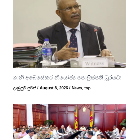
ශානි අබේසේකර නියෝජ්‍ය පොලිස්පති ධූරයට!
උණුසුම් පුවත්
/
August 8, 2026
/
News
,
top