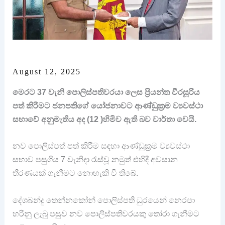
August 12, 2025
මෙරට 37 වැනි පොලිස්පතිවරයා ලෙස ප්‍රියන්ත වීරසූරිය
පත් කිරීමට ජනපතිගේ යෝජනාවට ආණ්ඩුක්‍රම ව්‍යවස්ථා
සභාවේ අනුමැතිය අද (12 )හිමිව ඇති බව වාර්තා වෙයි.
නව පොලිස්පත් පත් කිරීම සඳහා ආණ්ඩුක්‍රම ව්‍යවස්ථා
සභාව පසුගිය 7 වැනිදා රැස්වූ නමුත් එහිදී අවසාන
තීරණයක් ගැනීමට නොහැකි වී තිබේ.
දේශබන්දු තෙන්නකෝන් පොලිස්පති ධුරයෙන් නෙරපා
හරිනු ලැබු පසුව නව පොලිස්පතිවරයකු තෝරා ගැනීමට