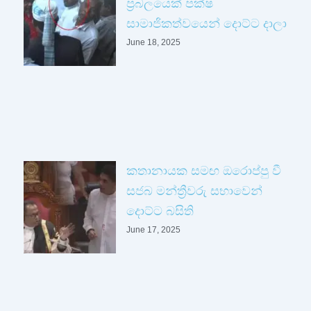
ප්‍රබලයෙක් පක්ෂ
සාමාජිකත්වයෙන් දොට්ට දාලා
June 18, 2025
කතානායක සමඟ ඔරොප්පු වී
සජබ මන්ත්‍රීවරු සභාවෙන්
දොට්ට බසිති
June 17, 2025