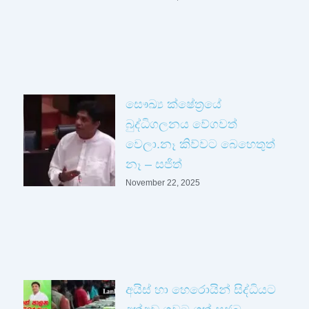
සෞඛ්‍ය ක්ෂේත්‍රයේ
බුද්ධිගලනය වේගවත්
වෙලා.නෑ කිව්වට බෙහෙතුත්
නෑ – සජිත්
November 22, 2025
අයිස් හා හෙරොයින් සිද්ධියට