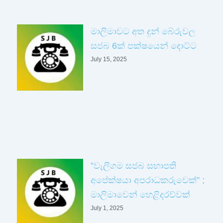
මාලිමාවට අත දුන් බේරුවල
සජබ 6ක් පක්ෂයෙන් දොට්ට
July 15, 2025
”වැලිගම සජබ සභාපති
අපේක්ෂයා අපරාධකරුවෙක්” ;
මාලිමාවෙන් හෙළිදරව්වක්
July 1, 2025