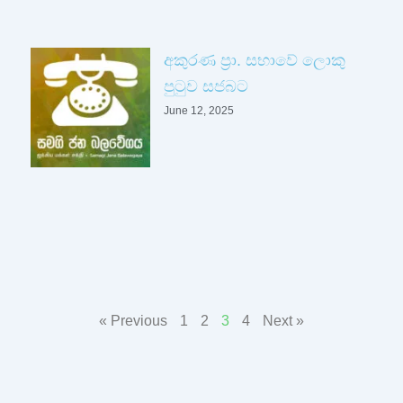
අකුරණ ප්‍රා. සභාවේ ලොකු
පුටුව සජබට
June 12, 2025
« Previous
1
2
3
4
Next »