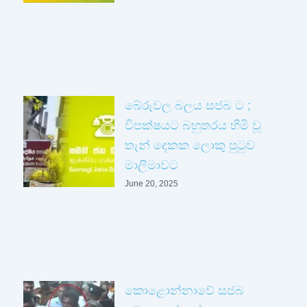
බේරුවල බලය සජබ ට ;
විපක්ෂයට බහුතරය හිමි වූ
තැන් දෙකක ලොකු පුටුව
මාලිමාවට
June 20, 2025
කොළොන්නාවේ සජබ