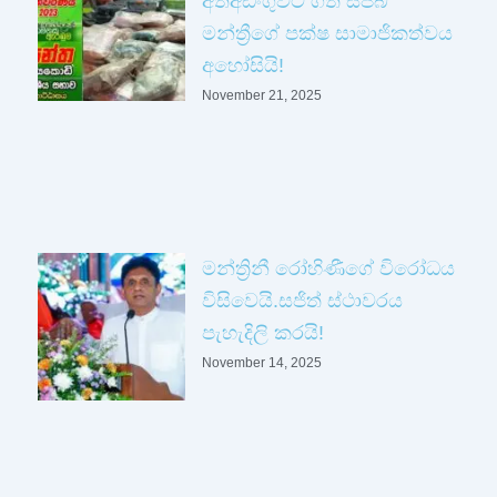
අත්අඩංගුවට ගත් සජබ
මන්ත්‍රීගේ පක්ෂ සාමාජිකත්වය
අහෝසියි!
November 21, 2025
මන්ත්‍රිනී රෝහිණීගේ විරෝධය
විසිවෙයි.සජිත් ස්ථාවරය
පැහැදිලි කරයි!
November 14, 2025