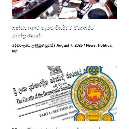
බන්ධනාගාර ගැටළු විසඳීමට ඒකාබද්ධ
යාන්ත්‍රණයක්!
දේශපාලන
,
උණුසුම් පුවත්
/
August 7, 2026
/
News
,
Political
,
top