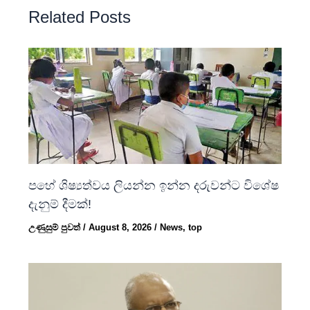
Related Posts
පහේ ශිෂ්‍යත්වය ලියන්න ඉන්න දරුවන්ට විශේෂ
දැනුම් දීමක්!
උණුසුම් පුවත්
/
August 8, 2026
/
News
,
top