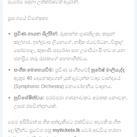
සැමරීම සඳහා උත්කර්ෂවත් අයුරිනි.
ප්‍රසංගයේ විශේෂතා:
ප්‍රවීණ ගායන ශිල්පීන්:
රූකාන්ත ගුණතිලක, කසුන්
කල්හාර, ඉන්ද්‍රචාප ලියනගේ, නදීක ජයවර්ධන, චිත්‍රාල්
සෝමපාල, කුෂාණි සදරේඛා සහ උමාරියා සිංහවංශ යන
ජනප්‍රිය තරු රැසකගේ සහභාගීත්වය.
සංගීත මෙහෙයවීම:
ප්‍රවීණ සංගීතවේදී
සුරේෂ් මාලියැද්ද
ඇතුළු 40 දෙනෙකුගෙන් යුත් දැවැන්ත වාද්‍ය වෘන්දයේ
(Symphonic Orchestra) මනමෝහනීය වාදනය.
සුවිශේෂීත්වය:
පරම්පරා ගණනාවකට අමතක නොවන,
උසස් රසවින්දනයක්.
මෙම අසිරිමත් සංගීත අත්දැකීමට එක්වීමට කැමති සංගීත
ලෝලීන්ට ප්‍රවේශ පත්‍ර
mytickets.lk
වෙබ් අඩවිය හරහා