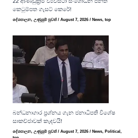
22 ආණ්ඩුක්‍රම ව්‍යවස්ථා සංශෝධන පනත්
කෙටුම්පත ගැසට් කෙරේ!
දේශපාලන
,
උණුසුම් පුවත්
/
August 7, 2026
/
News
,
top
බන්ධනාගාර ප්‍රශ්නය ගැන ජනාධිපති විශේෂ
සාකච්ජාවක් කැඳවයි!
දේශපාලන
,
උණුසුම් පුවත්
/
August 7, 2026
/
News
,
Political
,
top