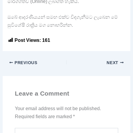
මාර්ගගතව (Online) ලබාගත හැකිය.
ඔබේ ආදරණීයයන් සමඟ එක්ව විඳගැනීමට ලැබෙන මේ
සුවිශේෂී රාත්‍රිය මග නොහරින්න.
Post Views:
161
PREVIOUS
NEXT
Leave a Comment
Your email address will not be published.
Required fields are marked
*
Type