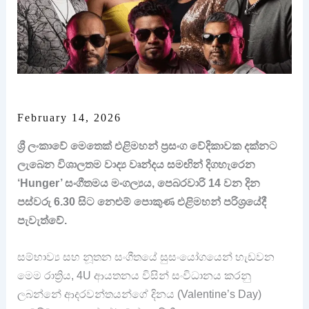
February 14, 2026
ශ්‍රී ලංකාවේ මෙතෙක් එළිමහන් ප්‍රසංග වේදිකාවක දක්නට
ලැබෙන විශාලතම වාද්‍ය වෘන්දය සමඟින් දිගහැරෙන
‘Hunger’ සංගීතමය මංගල්‍යය, පෙබරවාරි 14 වන දින
පස්වරු 6.30 සිට නෙළුම් පොකුණ එළිමහන් පරිශ්‍රයේදී
පැවැත්වේ.
සම්භාව්‍ය සහ නූතන සංගීතයේ සුසංයෝගයෙන් හැඩවන
මෙම රාත්‍රිය, 4U ආයතනය විසින් සංවිධානය කරනු
ලබන්නේ ආදරවන්තයන්ගේ දිනය (Valentine’s Day)