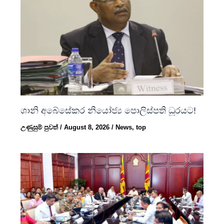
ශානි අබේසේකර නියෝජ්‍ය පොලිස්පති ධූරයට!
උණුසුම් පුවත්
/
August 8, 2026
/
News
,
top