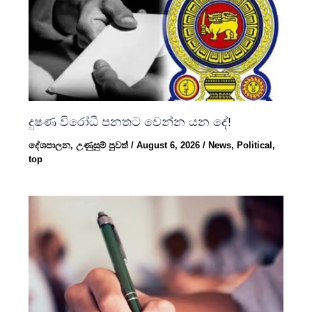
දුෂණ විරෝධී පනතට වෙන්න යන දේ!
දේශපාලන
,
උණුසුම් පුවත්
/
August 6, 2026
/
News
,
Political
,
top