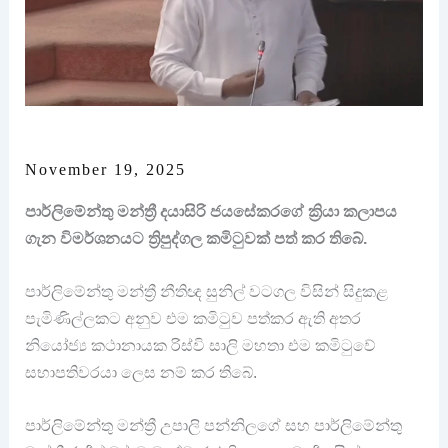
November 19, 2025
පාර්ලිමේන්තු මන්ත්‍රී දයාසිරි ජයසේකරගේ ක්‍රියා කලාපය
ගැන විමර්ශනයට ත්‍රිපුද්ගල කමිටුවක් පත් කර තිබේ.
පාර්ලිමේන්තු මන්ත්‍රී නීතිඥ සුනිල් වටගල විසින් සිදුකළ
පැමිණිල්ලකට අනුව එම කමිටුව පත්කර ඇති අතර
නියෝජ්‍ය කථානායක රිස්වි සාලි මහතා එම කමිටුවේ
සභාපතිවරයා ලෙස නම් කර තිබේ.
පාර්ලිමේන්තු මන්ත්‍රී උපාලි පන්නිලගේ සහ පාර්ලිමේන්තු