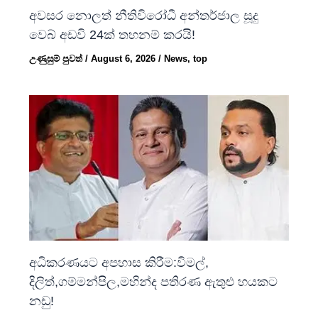
අවසර නොලත් නීතිවිරෝධී අන්තර්ජාල සූදු
වෙබ් අඩවි 24ක් තහනම් කරයි!
උණුසුම් පුවත්
/
August 6, 2026
/
News
,
top
අධිකරණයට අපහාස කිරීම:විමල්,
දිලිත්,ගම්මන්පිල,මහින්ද පතිරණ ඇතුළු හයකට
නඩු!