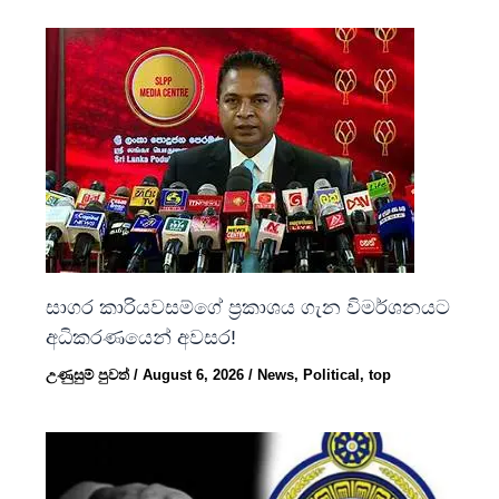
සාගර කාරියවසම්ගේ ප්‍රකාශය ගැන විමර්ශනයට
අධිකරණයෙන් අවසර!
උණුසුම් පුවත්
/
August 6, 2026
/
News
,
Political
,
top