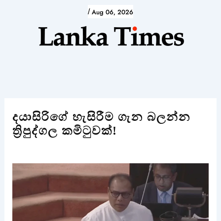
Skip
/
Aug 06, 2026
to
content
දයාසිරිගේ හැසිරීම ගැන බලන්න
ත්‍රිපුද්ගල කමිටුවක්!