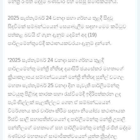
මන්ත්‍රී රංජිත් මද්දුම බණ්ඩාර එහි සෙසු සමාජිකයින්ය.
2025 සැප්තැම්බර් 24 වනදා සභා ගර්භය තුළදී සිදුවූ
සිදුවීමක් සම්බන්ධයෙන් සෙයාබැලීම සඳහා මෙම කමිටුව
පත්කළ බවයි ඒ ගැන දැනුම් දෙමින් අද (19)
පාර්ලමේන්තුවේදී කථානයකවරයා දැනුම් දුන්නේ.
“2025 සැප්තැම්බර් 24 වනදා සභා ගර්භය තුළදී
පාර්ලමේන්තු මන්ත්‍රී නීතිඥ දයාසිරි ජයසේකර මහතාගේ
ක්‍රියාකලාපය සම්බන්ධයෙන් මන්ත්‍රී නීතිඥ සුනිල් වටගල
මහතා සැප්තැම්බර් 25 වනදා දින පැවැති පාර්ලිමේන්තු
කටයුතු පිළිබඳ කාරක සභා රැස්වීමේදී ඉදිරිපත්කරන ලද
පැමිණිල්ලක් සැලකිල්ලට ගෙන ඒ සම්බන්ධයෙන්
විමර්ශනය කර වාර්තා කිරීම සඳහා නියෝජ්‍ය කථානායක
රිස්වි සාලි සභාපතිත්වයෙන් ද පාර්ලිමේන්තු මන්ත්‍රී උපාලි
පන්නිලගේ මහතාගේ සහ පාර්ලිමේන්තු මන්ත්‍රී රංජිත් මද්දුම
බණ්ඩාර මහතාගේ සාමාජිකත්වයෙන් යුත්ත ත්‍රිපුද්ගල