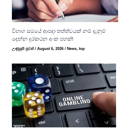
විභාග සමයේ ආපදා තත්ත්වයක් නම් දැනුම්
දෙන්න දුරකථන අංක පහක්!
උණුසුම් පුවත්
/
August 6, 2026
/
News
,
top