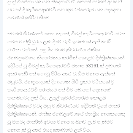
ලාල් විජේනායක යන තිදෙනායි ඒ. කෙසේ වෙතත් අවසන්
වටයේ දී කැටිපෙආරච්චි සහ කුමරප්පෙරුම යන දෙදෙනා
පමණක් ඉතිරිව තිබේ.
තවමත් තීරණයක් ගෙන නැතත්, විමල් කැටිපෙආරච්චි වෙත
මෙම මන්ත්‍රී ධුරය ලබා දීමේ වැඩි ඉඩකඩක් ඇති බවයි
වාර්තා වන්නේ. පසුගිය මහමැතිවරණය ජාතික
ජනබලවේගය නියෝජනය කරමින් කොළඹ දිස්ත්‍රික්කයෙන්
ඉදිරිපත් වූ විමල් කැටිපෙආරච්චි මනාප 53161 ක් ලබාගත්
අතර තේරී පත් නොවූ පිරිස අතර වැඩිම මනාප ඇත්තේ
ඔහුටයි. ජනප්‍රසාදයක් දිනාගෙන සිටි ප්‍රකට චරිතයක් වූ
කැටිපෙආරච්චි පරාජයට පත් වීම බොහෝ දෙනාගේ
කතාබහටද ලක් විය. උපුල් කුමරප්පෙරුම කොළඹ
දිස්ත්‍රික්කයේ වුවද ඔහු මැතිවරණයට ඉදිරිපත් වූයේ මාතර
දිස්ත්‍රික්කයෙනි. ජාතික ජනබලවේගයේ ජනප්‍රිය නායකයෙකු
වූ ඔහුටද මාතරින් අවශ්‍ය මනාප සංඛ්‍යාව ලැබ ගැන්මට
නොහැකි වූ අතර එයද කතාබහට ලක් විය.