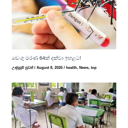
ඩෙංගු මරණ 64ක් දක්වා ඉහළට!
උණුසුම් පුවත්
/
August 8, 2026
/
health
,
News
,
top