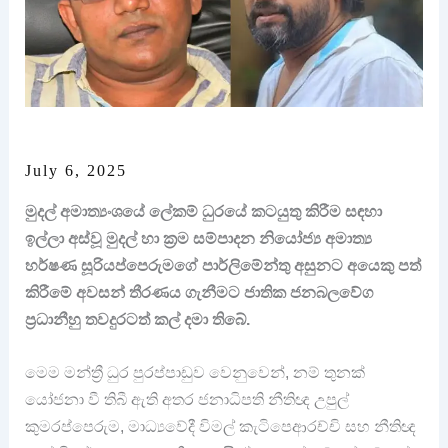
July 6, 2025
මුදල් අමාත්‍යංශයේ ලේකම් ධුරයේ කටයුතු කිරීම සඳහා
ඉල්ලා අස්වූ මුදල් හා ක්‍රම සම්පාදන නියෝජ්‍ය අමාත්‍ය
හර්ෂණ සූරියප්පෙරුමගේ පාර්ලිමේන්තු අසුනට අයෙකු පත්
කිරීමේ අවසන් තීරණය ගැනීමට ජාතික ජනබලවේග
ප්‍රධානීහු තවදුරටත් කල් දමා තිබේ.
මෙම මන්ත්‍රී ධුර පුරප්පාඩුව වෙනුවෙන්, නම් තුනක්
යෝජනා වී තිබී ඇති අතර ජනාධිපති නීතිඥ උපුල්
කුමරප්පෙරුම, මාධ්‍යවේදී විමල් කැටිපෙආරච්චි සහ නීතිඥ