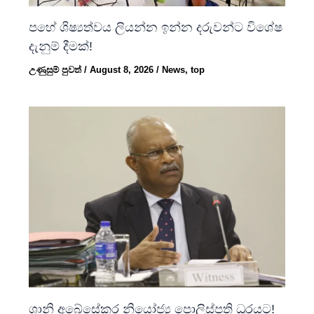
පහේ ශිෂ්‍යත්වය ලියන්න ඉන්න දරුවන්ට විශේෂ
දැනුම් දීමක්!
උණුසුම් පුවත්
/
August 8, 2026
/
News
,
top
ශානි අබේසේකර නියෝජ්‍ය පොලිස්පති ධූරයට!