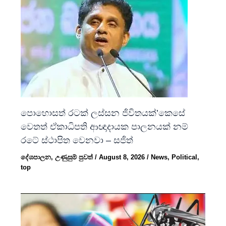
පොහොසත් රටක් ලස්සන ජිවිතයක්’කෙසේ
වෙතත් ඒකාධිපති ආඥාදායක පාලනයක් නම්
රටේ ස්ථාපිත වෙනවා – සජිත්
දේශපාලන
,
උණුසුම් පුවත්
/
August 8, 2026
/
News
,
Political
,
top