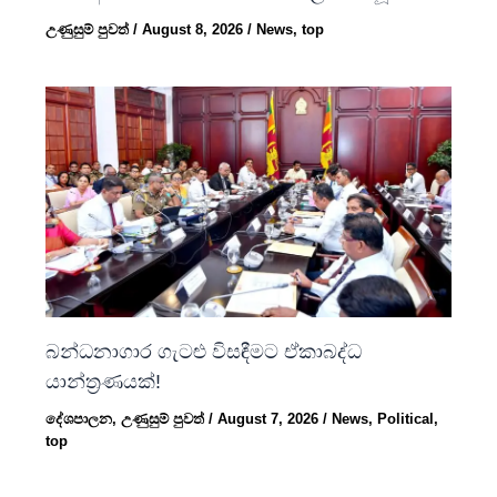
උණුසුම් පුවත්
/
August 8, 2026
/
News
,
top
බන්ධනාගාර ගැටළු විසඳීමට ඒකාබද්ධ
යාන්ත්‍රණයක්!
දේශපාලන
,
උණුසුම් පුවත්
/
August 7, 2026
/
News
,
Political
,
top