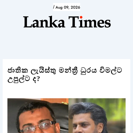
Skip
/
Aug 09, 2026
to
content
ජාතික ලැයිස්තු මන්ත්‍රී ධුරය විමල්ට
උපුල්ට ද?