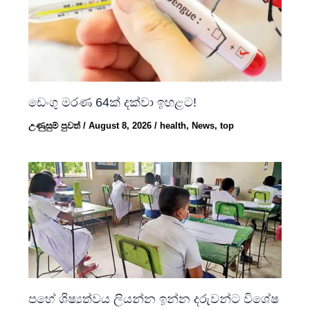
ඩෙංගු මරණ 64ක් දක්වා ඉහළට!
උණුසුම් පුවත්
/
August 8, 2026
/
health
,
News
,
top
පහේ ශිෂ්‍යත්වය ලියන්න ඉන්න දරුවන්ට විශේෂ