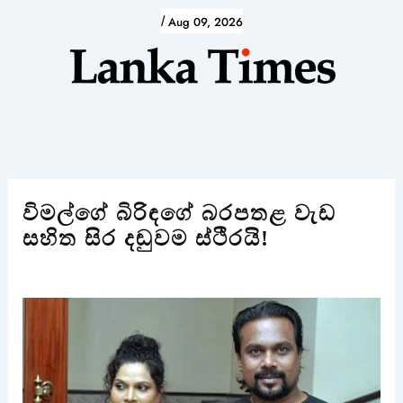
Skip
/
Aug 09, 2026
to
content
විමල්ගේ බිරිඳගේ බරපතළ වැඩ
සහිත සිර දඬුවම ස්ථිරයි!