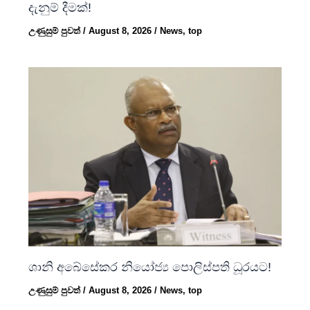
දැනුම් දීමක්!
උණුසුම් පුවත්
/
August 8, 2026
/
News
,
top
ශානි අබේසේකර නියෝජ්‍ය පොලිස්පති ධූරයට!
උණුසුම් පුවත්
/
August 8, 2026
/
News
,
top