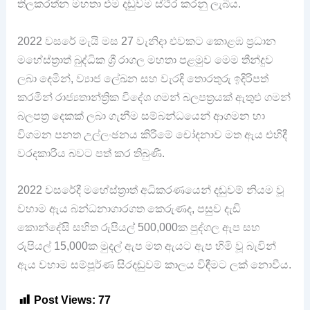
තිලකරත්න මහතා එම දඬුවම ස්ථිර කරනු ලැබීය.
2022 වසරේ මැයි මස 27 වැනිදා එවකට කොළඹ ප්‍රධාන
මහේස්ත්‍රාත් බුද්ධික ශ්‍රී රාගල මහතා පළමුව මෙම තීන්දුව
ලබා දෙමින්, ව්‍යාජ ලේඛන සහ වැරදි තොරතුරු ඉදිරිපත්
කරමින් රාජ්‍යතාන්ත්‍රික විදේශ ගමන් බලපත්‍රයක් ඇතුළු ගමන්
බලපත්‍ර දෙකක් ලබා ගැනීම සම්බන්ධයෙන් ආගමන හා
විගමන පනත උල්ලංඡනය කිරීමේ චෝදනාව මත ඇය එහිදී
වරදකාරිය බවට පත් කර තිබුණි.
2022 වසරේදී මහේස්ත්‍රාත් අධිකරණයෙන් දඬුවම් නියම වූ
වහාම ඇය බන්ධනාගාරගත කෙරුණද, පසුව දැඩි
කොන්දේසි සහිත රුපියල් 500,000ක පුද්ගල ඇප සහ
රුපියල් 15,000ක මුදල් ඇප මත ඇයට ඇප හිමි වූ බැවින්
ඇය වහාම සම්පූර්ණ සිරදඬුවම් කාලය විඳීමට ලක් නොවීය.
Post Views:
77