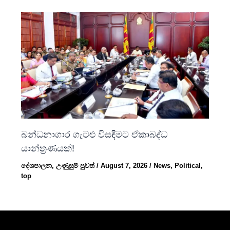
බන්ධනාගාර ගැටළු විසඳීමට ඒකාබද්ධ
යාන්ත්‍රණයක්!
දේශපාලන
,
උණුසුම් පුවත්
/
August 7, 2026
/
News
,
Political
,
top