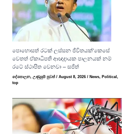
පොහොසත් රටක් ලස්සන ජිවිතයක්’කෙසේ
වෙතත් ඒකාධිපති ආඥාදායක පාලනයක් නම්
රටේ ස්ථාපිත වෙනවා – සජිත්
දේශපාලන
,
උණුසුම් පුවත්
/
August 8, 2026
/
News
,
Political
,
top