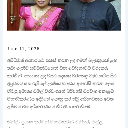
June 11, 2026
අවිධිමත් ආකාරයට සකස් කරන ලද ගමන් බලපත්‍රයක් ළඟ
තබා ගැනීම සම්බන්ධයෙන් වන චෝදනාවට වරදකරු
කරමින් පනවන ලද වසර දෙකක බරපතළ වැඩ සහිත සිර
දඬුවමට සහ රුපියල් ලක්ෂයක දඩය අහෝසි කරන ලෙස
හිටපු අමාත්‍ය විමල් වීරවංශගේ බිරිඳ ශෂි වීරවංශ කොළඹ
මහාධිකරණය ඉදිරියේ ගොනු කර තිබු අභියාචනය ඉවත
දැමීමට එම අධිකරණයට තීරණය කර තිබේ.
තීන්දුව ප්‍රකාශ කරමින් මහාධිකරණ විනිසුරු මංජුල