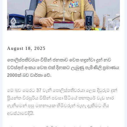
August 18, 2025
පොලිස්පතිවරයා විසින් ජනතාව වෙත හඳුන්වා දුන් නව
වට්ස්අප් අංකය වෙත එක් දිනකට ලැබුණු පැමිණිලි ප්‍රමාණය
2000ක් බව වාර්තා වේ.
මේ බව මෙරට 37 වැනි පොලිස්පතිවරයා ලෙස දිවුරුම් දුන්
ප්‍රියන්ත විරසූරිය විසින් පවසා සිටියේ තනතුරේ වැඩ භාර
ගැනීමෙන් පසු මහනායක හිමිවරුන් බැහැ දැකීමට ගිය
අවස්ථාවේදීයි.