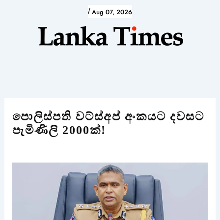
Skip
/
Aug 07, 2026
to
content
පොලිස්පති වට්ස්අප් අංකයට දවසට
පැමිණිලි 2000ක්!