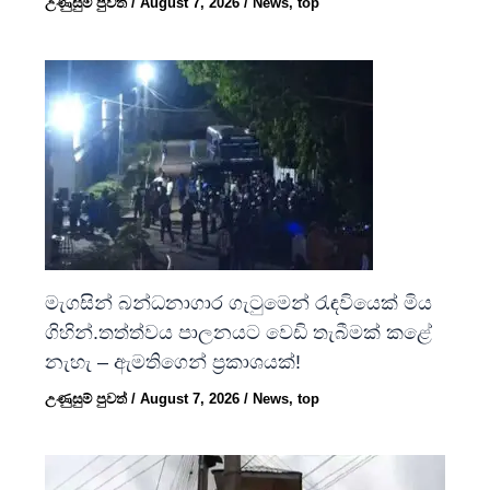
උණුසුම් පුවත්
/
August 7, 2026
/
News
,
top
මැගසින් බන්ධනාගාර ගැටුමෙන් රැඳවියෙක් මිය
ගිහින්.තත්ත්වය පාලනයට වෙඩි තැබීමක් කළේ
නැහැ – ඇමතිගෙන් ප්‍රකාශයක්!
උණුසුම් පුවත්
/
August 7, 2026
/
News
,
top