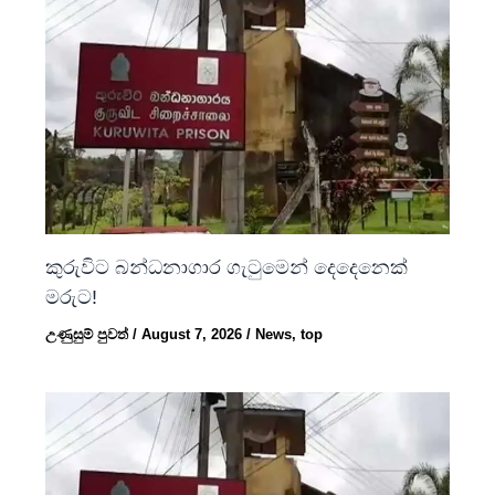
කුරුවිට බන්ධනාගාර ගැටුමෙන් දෙදෙනෙක්
මරුට!
උණුසුම් පුවත්
/
August 7, 2026
/
News
,
top