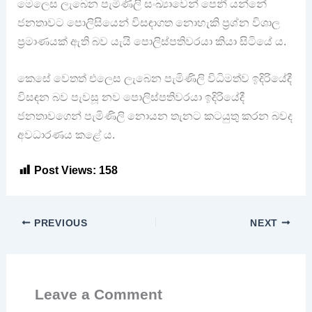
මෙලෙස ලැබෙන පැමිණිලි සංඛ්‍යාවෙන් පෙනී යන්නේ
ජනතාවට පොලිසියෙන් විසඳාගත නොහැකි ප්‍රශ්න විශාල
ප්‍රමාණයක් ඇති බව යැයි පොලිස්පතිවරයා කියා සිටියේ ය.
කෙසේ වෙතත් එලෙස ලැබෙන පැමිණිලි විධිමත්ව ඉදිරියේදී
විසඳන බව පැවසූ නව පොලිස්පතිවරයා ඉදිරියේදී
ජනතාවගෙන් පැමිණිලි නොයන තැනට කටයුතු කරන බවද
අවධාරණය කළේ ය.
Post Views:
158
PREVIOUS
NEXT
Leave a Comment