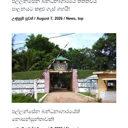
පල්ලන්සේන බන්ධනාගාරයේ තත්ත්වය
පාලනයට කඳුළු ගෑස් ගහයි!
උණුසුම් පුවත්
/
August 7, 2026
/
News
,
top
පල්ලන්සේන බන්ධනාගාරයේත්
නොසන්සුන්තාවක්!