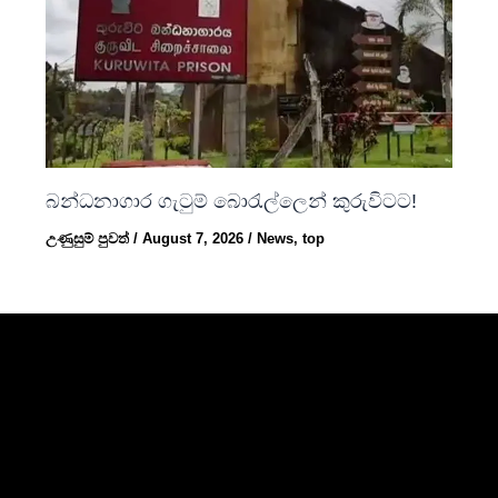
බන්ධනාගාර ගැටුම් බොරැල්ලෙන් කුරුවිටට!
උණුසුම් පුවත්
/
August 7, 2026
/
News
,
top