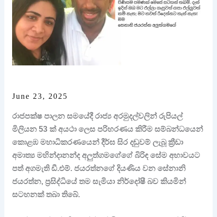
June 23, 2025
රාජපක්ෂ පාලන සමයේදී රාජ්‍ය අරමුදල්වලින් රුපියල්
මිලියන 53 ක් අයථා ලෙස පරිහරණය කිරීම සම්බන්ධයෙන්
කොළඹ මහාධිකරණයෙන් දීර්ඝ සිර දඬුවම් ලැබූ ක්‍රීඩා
අමාත්‍ය මහින්දානන්ද අලුත්ගමගේගේ බිරිඳ සේම අභාවයට
පත් අගමැති ඩී.එම්. ජයරත්නගේ දියණිය වන සේනානි
ජයරත්න, ප්‍රසිද්ධියේ තම සැමියා නිර්දෝෂී බව කියමින්
සටහනක් තබා තිබේ.