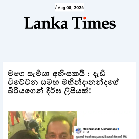
Skip
/
Aug 08, 2026
to
content
මගෙ සැමියා අහිංසකයි : දැඩි
විවේචන සමඟ මහින්දානන්දගේ
බිරියගෙන් දීර්ඝ ලිපියක්!