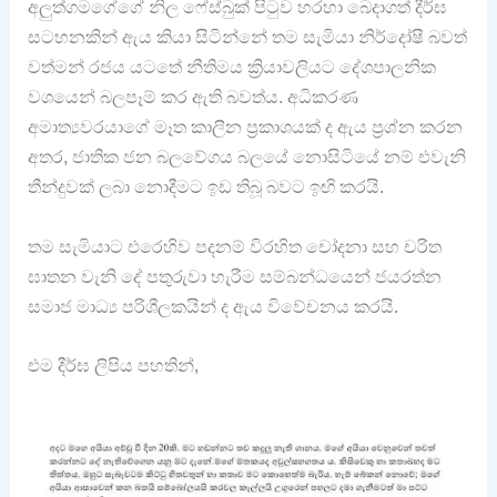
අලුත්ගමගේගේ නිල ෆේස්බුක් පිටුව හරහා බෙදාගත් දීර්ඝ
සටහනකින් ඇය කියා සිටින්නේ තම සැමියා නිර්දෝෂී බවත්
වත්මන් රජය යටතේ නීතිමය ක්‍රියාවලියට දේශපාලනික
වශයෙන් බලපෑම් කර ඇති බවත්ය. අධිකරණ
අමාත්‍යවරයාගේ මෑත කාලීන ප්‍රකාශයක් ද ඇය ප්‍රශ්න කරන
අතර, ජාතික ජන බලවේගය බලයේ නොසිටියේ නම් එවැනි
තීන්දුවක් ලබා නොදීමට ඉඩ තිබූ බවට ඉඟි කරයි.
තම සැමියාට එරෙහිව පදනම් විරහිත චෝදනා සහ චරිත
ඝාතන වැනි දේ පතුරුවා හැරීම සම්බන්ධයෙන් ජයරත්න
සමාජ මාධ්‍ය පරිශීලකයින් ද ඇය විවේචනය කරයි.
එම දීර්ඝ ලිපිය පහතින්,