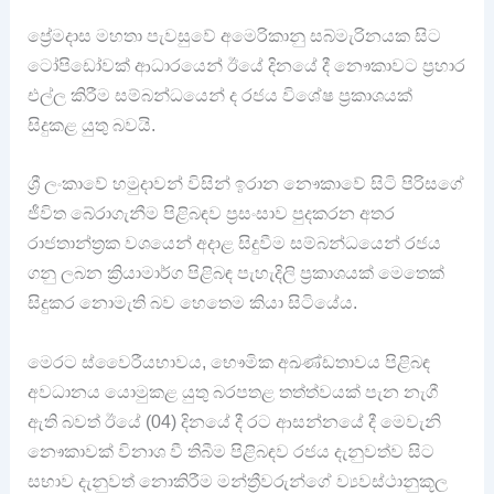
ප්‍රේමදාස මහතා පැවසුවේ අමෙරිකානු සබ්මැරිනයක සිට
ටෝපිඩෝවක් ආධාරයෙන් ඊයේ දිනයේ දී නෞකාවට ප්‍රහාර
එල්ල කිරීම සම්බන්ධයෙන් ද රජය විශේෂ ප්‍රකාශයක්
සිදුකළ යුතු බවයි.
ශ්‍රී ලංකාවේ හමුදාවන් විසින් ඉරාන නෞකාවේ සිටි පිරිසගේ
ජීවිත බේරාගැනීම පිළිබඳව ප්‍රසංසාව පුදකරන අතර
රාජතාන්ත්‍රක වශයෙන් අදාළ සිදුවීම සම්බන්ධයෙන් රජය
ගනු ලබන ක්‍රියාමාර්ග පිළිබඳ පැහැදිලි ප්‍රකාශයක් මෙතෙක්
සිදුකර නොමැති බව හෙතෙම කියා සිටියේය.
මෙරට ස්වෛරීයභාවය, භෞමික අඛණ්ඩතාවය පිළිබඳ
අවධානය යොමුකළ යුතු බරපතළ තත්ත්වයක් පැන නැගී
ඇති බවත් ඊයේ (04) දිනයේ දී රට ආසන්නයේ දී මෙවැනි
නෞකාවක් විනාශ වී තිබීම පිළිබඳව රජය දැනුවත්ව සිට
සභාව දැනුවත් නොකිරීම මන්ත්‍රීවරුන්ගේ ව්‍යවස්ථානුකූල