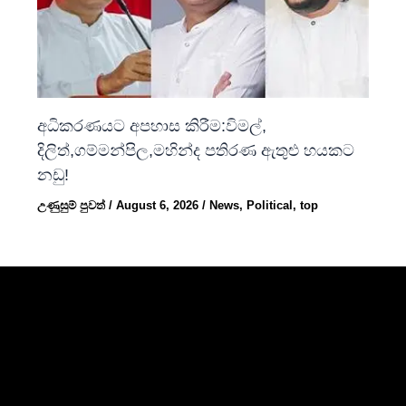
අධිකරණයට අපහාස කිරීම:විමල්,
දිලිත්,ගම්මන්පිල,මහින්ද පතිරණ ඇතුළු හයකට
නඩු!
උණුසුම් පුවත්
/
August 6, 2026
/
News
,
Political
,
top