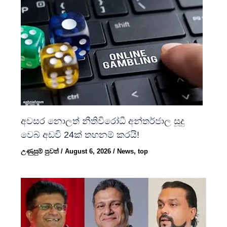
අවසර නොලත් නීතිවිරෝධී අන්තර්ජාල සූදු
වෙබ් අඩවි 24ක් තහනම් කරයි!
උණුසුම් පුවත්
/
August 6, 2026
/
News
,
top