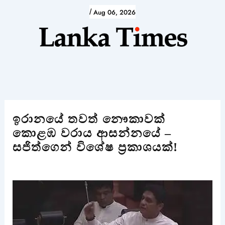
Skip
/
Aug 06, 2026
to
content
ඉරානයේ තවත් නෞකාවක්
කොළඹ වරාය ආසන්නයේ –
සජිත්ගෙන් විශේෂ ප්‍රකාශයක්!