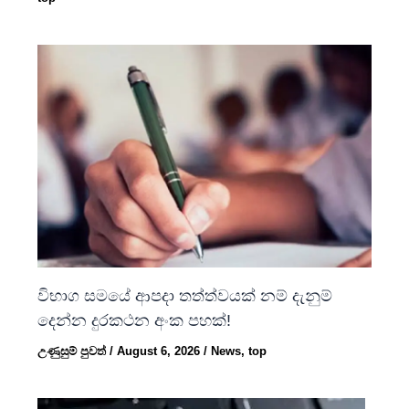
විභාග සමයේ ආපදා තත්ත්වයක් නම් දැනුම්
දෙන්න දුරකථන අංක පහක්!
උණුසුම් පුවත්
/
August 6, 2026
/
News
,
top