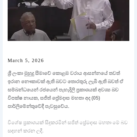
March 5, 2026
ශ්‍රී ලංකා මුහුදු සීමාවේ කොළඹ වරාය ආසන්නයේ තවත්
ඉරාන නෞකාවක් ඇති බවට තොරතුරු ලැබී ඇති බවත් ඒ
සම්බන්ධයෙන් රජයෙන් පැහැදිලි ප්‍රකාශයක් අවශ්‍ය බව
විපක්ෂ නායක, සජිත් ප්‍රේමදාස මහතා අද (05)
පාර්ලිමේන්තුවේදී පැවසුවේය.
විශේෂ ප්‍රකාශයක් සිදුකරමින් සජිත් ප්‍රේමදාස මහතා මේ බව
සඳහන් කරන ලදී.