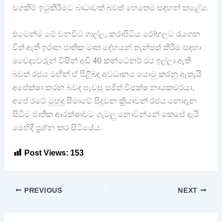
වගකීම් ඉටුකිරීමට බාධාවක් බවත් හෙතෙම සඳහන් කළේය.
එමෙන්ම මේ වනවිට ගාල්ල, කරාපිටිය රෝහලට රැගෙන
විත් ඇති ඉරාන ජාතික මෘත දේහයන් තැන්පත් කිරීම සඳහා
වෛද්‍යවරුන් විසින් අඩි 40 කන්ටේනර් රථ ඉල්ලා ඇති
බවත් රජය මඟින් ඒ පිළිබඳ අවධානය යොමු කරනු ඇතැයි
අපේක්ෂා කරන බවද පැවසු සජිත් විපක්ෂ නායකවරයා,
අපේ රටේ මුහුදු සීමාවේ සිදුවන ක්‍රියාවන් රජය නොදැන
සිටීම ජාතික ආරක්ෂාවට ගැටලු නොවන්නේ කෙසේ දැයි
මෙහිදී ප්‍රශ්න කර සිටියේය.
Post Views:
153
PREVIOUS
NEXT