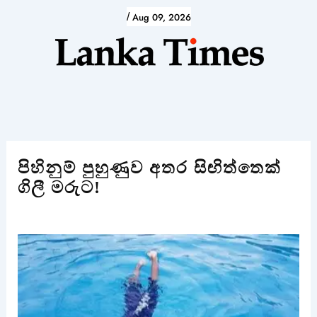
Skip
/
Aug 09, 2026
to
content
පිහිනුම් පුහුණුව අතර සිඟිත්තෙක්
ගිලී මරුට!