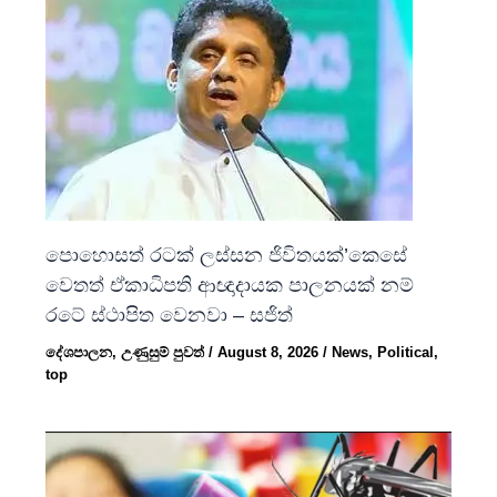
පොහොසත් රටක් ලස්සන ජිවිතයක්’කෙසේ
වෙතත් ඒකාධිපති ආඥාදායක පාලනයක් නම්
රටේ ස්ථාපිත වෙනවා – සජිත්
දේශපාලන
,
උණුසුම් පුවත්
/
August 8, 2026
/
News
,
Political
,
top