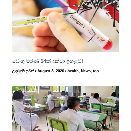
ඩෙංගු මරණ 64ක් දක්වා ඉහළට!
උණුසුම් පුවත්
/
August 8, 2026
/
health
,
News
,
top