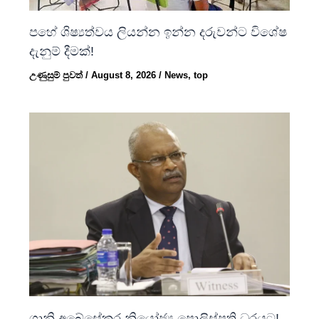
පහේ ශිෂ්‍යත්වය ලියන්න ඉන්න දරුවන්ට විශේෂ
දැනුම් දීමක්!
උණුසුම් පුවත්
/
August 8, 2026
/
News
,
top
ශානි අබේසේකර නියෝජ්‍ය පොලිස්පති ධූරයට!