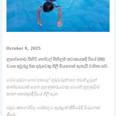
October 9, 2025
නුගේගොඩ පිහිටි හෝටල් පිහිනුම් තටාකයකදී ඊයේ (08)
වයස අවුරුදු 5ක දරුවෙකු ගිලී මියගොස් ඇතැයි වාර්තා වේ.
මෙම දරුවා පෙර පාසලේ ගුරුවරුන් සහ තවත් ළමුන්
කණ්ඩායමක් සමඟ පුහුණුකරුවෙකු යටතේ පුහුණුවීම්
කරන අතරතුරදී දියේ ගිලී ඇත.
පසුව කළුබෝවිල රෝහලට ඇතුළත් කිරීමේදී මියගොස්
තිබේ.