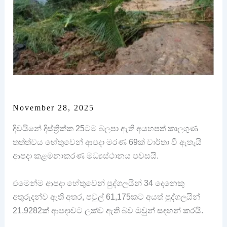
November 28, 2025
දිවයිනේ දිස්ත්‍රික්ක 25ටම බලපා ඇති අයහපත් කාලගුණ
තත්ත්වය හේතුවෙන් ආපදා මරණ 69ක් වාර්තා වී ඇතැයි
ආපදා කළමනාකරණ මධ්‍යස්ථානය පවසයි.
එමෙන්ම ආපදා හේතුවෙන් පුද්ගලයින් 34 දෙනෙකු
අතුරුදන්ව ඇති අතර, පවුල් 61,175කට අයත් පුද්ගලයින්
21,9282ක් ආපදාවට ලක්ව ඇති බව ඔවුන් සඳහන් කරයි.