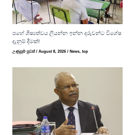
පහේ ශිෂ්‍යත්වය ලියන්න ඉන්න දරුවන්ට විශේෂ
දැනුම් දීමක්!
උණුසුම් පුවත්
/
August 8, 2026
/
News
,
top