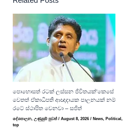
Related Posts
පොහොසත් රටක් ලස්සන ජිවිතයක්’කෙසේ
වෙතත් ඒකාධිපති ආඥාදායක පාලනයක් නම්
රටේ ස්ථාපිත වෙනවා – සජිත්
දේශපාලන
,
උණුසුම් පුවත්
/
August 8, 2026
/
News
,
Political
,
top