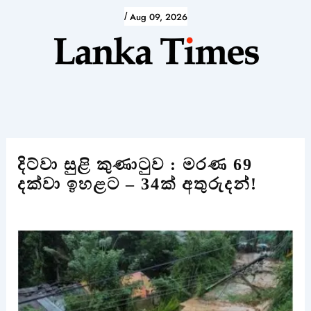
Skip
/
Aug 09, 2026
to
content
දිට්වා සුළි කුණාටුව : මරණ 69
දක්වා ඉහළට – 34ක් අතුරුදන්!