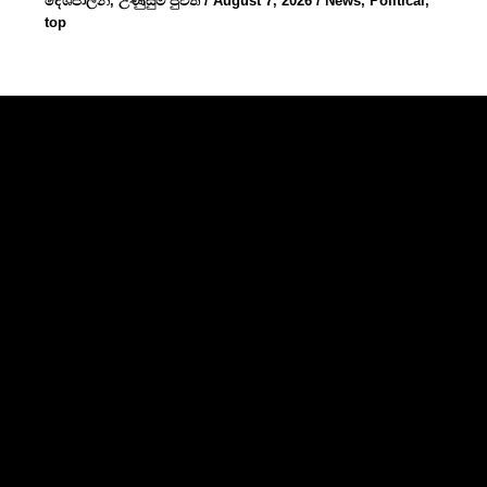
දේශපාලන
,
උණුසුම් පුවත්
/
August 7, 2026
/
News
,
Political
,
top