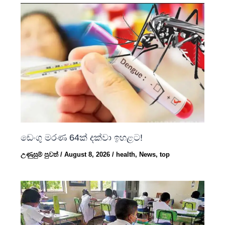
ඩෙංගු මරණ 64ක් දක්වා ඉහළට!
උණුසුම් පුවත්
/
August 8, 2026
/
health
,
News
,
top