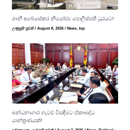
ශානි අබේසේකර නියෝජ්‍ය පොලිස්පති ධූරයට!
උණුසුම් පුවත්
/
August 8, 2026
/
News
,
top
බන්ධනාගාර ගැටළු විසඳීමට ඒකාබද්ධ
යාන්ත්‍රණයක්!