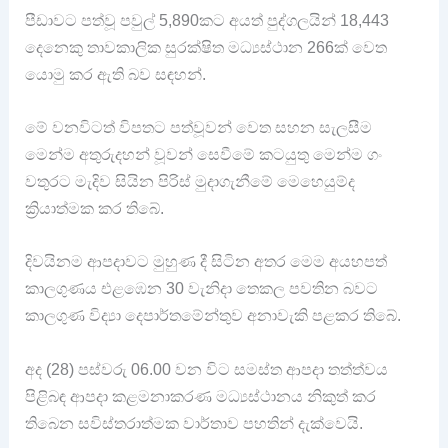
පීඩාවට පත්වූ පවුල් 5,890කට අයත් පුද්ගලයින් 18,443
දෙනෙකු තාවකාලික සුරක්ෂිත මධ්‍යස්ථාන 266ක් වෙත
යොමු කර ඇති බව සඳහන්.
මේ වනවිටත් විපතට පත්වූවන් වෙත සහන සැලසීම
මෙන්ම අතුරුදහන් වූවන් සෙවීමේ කටයුතු මෙන්ම ගං
වතුරට මැදිව සියින පිරිස් මුදාගැනීමේ මෙහෙයුම්ද
ක්‍රියාත්මක කර තිබේ.
දිවයිනම ආපදාවට මුහුණ දී සිටින අතර මෙම අයහපත්
කාලගුණය එළඹෙන 30 වැනිදා තෙකල පවතින බවට
කාලගුණ විද්‍යා දෙපාර්තමේන්තුව අනාවැකි පළකර තිබේ.
අද (28) පස්වරු 06.00 වන විට සමස්ත ආපදා තත්ත්වය
පිළිබඳ ආපදා කළමනාකරණ මධ්‍යස්ථානය නිකුත් කර
තිබෙන සවිස්තරාත්මක වාර්තාව පහතින් දැක්වෙයි.