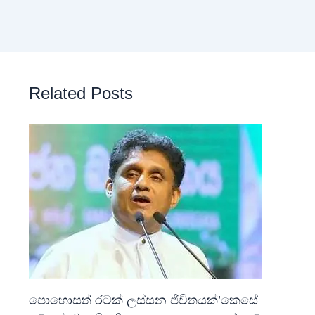
Related Posts
පොහොසත් රටක් ලස්සන ජිවිතයක්’කෙසේ