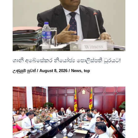
ශානි අබේසේකර නියෝජ්‍ය පොලිස්පති ධූරයට!
උණුසුම් පුවත්
/
August 8, 2026
/
News
,
top