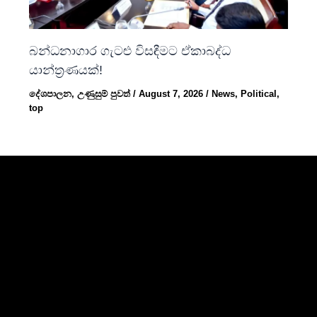
බන්ධනාගාර ගැටළු විසඳීමට ඒකාබද්ධ
යාන්ත්‍රණයක්!
දේශපාලන
,
උණුසුම් පුවත්
/
August 7, 2026
/
News
,
Political
,
top