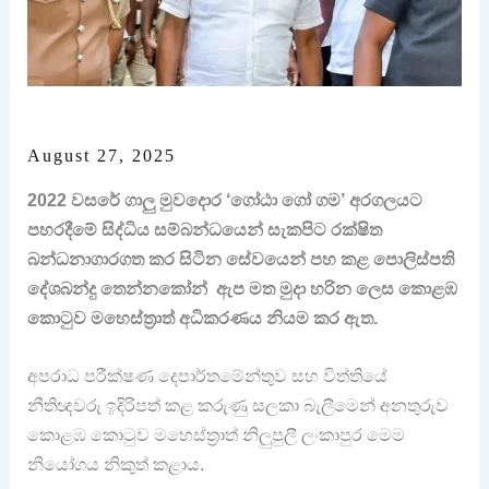
August 27, 2025
2022 වසරේ ගාලු මුවදොර ‘ගෝඨා ගෝ ගම’ අරගලයට
පහරදීමේ සිද්ධිය සම්බන්ධයෙන් සැකපිට රක්ෂිත
බන්ධනාගාරගත කර සිටින සේවයෙන් පහ කළ පොලිස්පති
දේශබන්දු තෙන්නකෝන් ඇප මත මුදා හරින ලෙස කොළඹ
කොටුව මහෙස්ත්‍රාත් අධිකරණය නියම කර ඇත.
අපරාධ පරීක්ෂණ දෙපාර්තමේන්තුව සහ විත්තියේ
නීතිඥවරු ඉදිරිපත් කළ කරුණු සලකා බැලීමෙන් අනතුරුව
කොළඹ කොටුව මහෙස්ත්‍රාත් නිලුපුලී ලංකාපුර මෙම
නියෝගය නිකුත් කළාය.