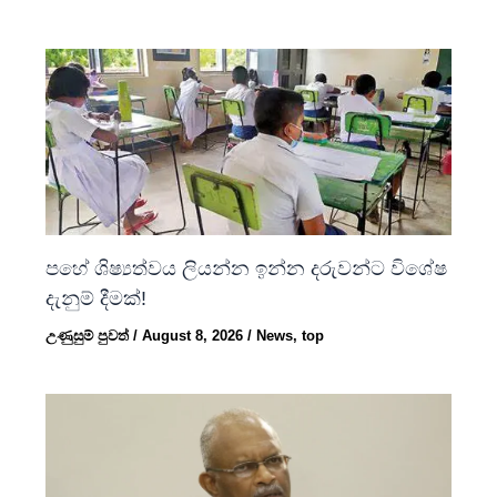
පහේ ශිෂ්‍යත්වය ලියන්න ඉන්න දරුවන්ට විශේෂ
දැනුම් දීමක්!
උණුසුම් පුවත්
/
August 8, 2026
/
News
,
top