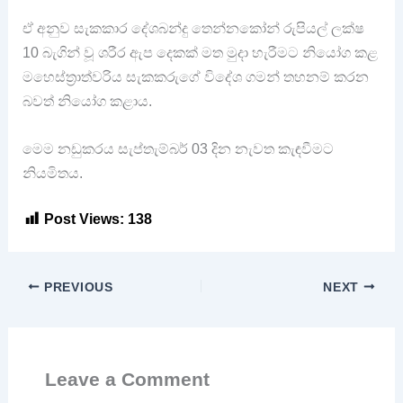
ඒ අනුව සැකකාර දේශබන්දු තෙන්නකෝන් රුපියල් ලක්ෂ
10 බැගින් වූ ශරීර ඇප දෙකක් මත මුදා හැරීමට නියෝග කළ
මහෙස්ත්‍රාත්වරිය සැකකරුගේ විදේශ ගමන් තහනම් කරන
බවත් නියෝග කළාය.
මෙම නඩුකරය සැප්තැම්බර් 03 දින නැවත කැඳවීමට
නියමිතය.
Post Views:
138
PREVIOUS
NEXT
Leave a Comment