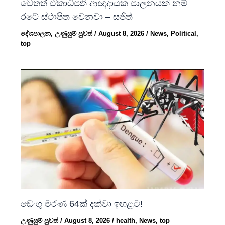
වෙතත් ඒකාධිපති ආඥාදායක පාලනයක් නම්
රටේ ස්ථාපිත වෙනවා – සජිත්
දේශපාලන
,
උණුසුම් පුවත්
/
August 8, 2026
/
News
,
Political
,
top
ඩෙංගු මරණ 64ක් දක්වා ඉහළට!
උණුසුම් පුවත්
/
August 8, 2026
/
health
,
News
,
top