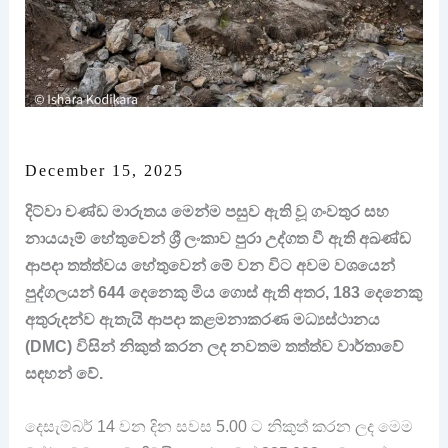
December 15, 2025
දිට්වා චණ්ඩ මාරුතය මෙන්ම පසුව ඇති වූ ගංවතුර සහ
නායයෑම් හේතුවෙන් ශ්‍රී ලංකාව පුරා උද්ගත වී ඇති අඛණ්ඩ
ආපදා තත්ත්වය හේතුවෙන් මේ වන විට අවම වශයෙන්
පුද්ගලයන් 644 දෙනෙකු මිය ගොස් ඇති අතර, 183 දෙනෙකු
අතුරුදන්ව ඇතැයි ආපදා කළමනාකරණ මධ්‍යස්ථානය
(DMC) විසින් නිකුත් කරන ලද නවතම තත්ත්ව වාර්තාවේ
සඳහන් වේ.
දෙසැම්බර් 14 වන දින සවස 5.00 ට නිකුත් කරන ලද මෙම