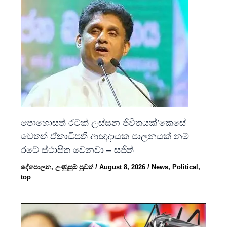
පොහොසත් රටක් ලස්සන ජිවිතයක්’කෙසේ
වෙතත් ඒකාධිපති ආඥාදායක පාලනයක් නම්
රටේ ස්ථාපිත වෙනවා – සජිත්
දේශපාලන
,
උණුසුම් පුවත්
/
August 8, 2026
/
News
,
Political
,
top