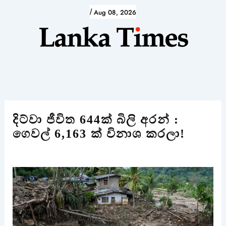
Skip
/
Aug 08, 2026
to
content
දිට්වා ජීවිත 644ක් බිලි අරන් :
ගෙවල් 6,163 ක් විනාශ කරලා!