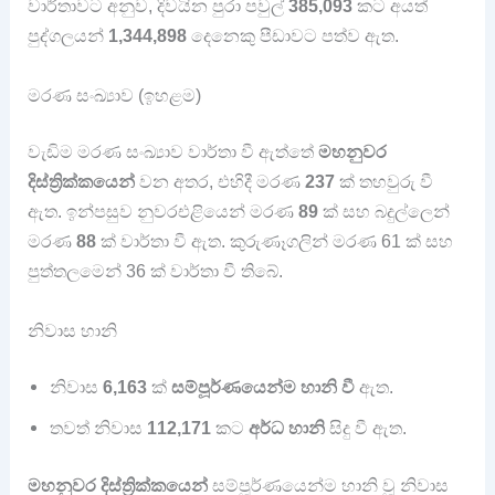
වාර්තාවට අනුව, දිවයින පුරා පවුල්
385,093
කට අයත්
පුද්ගලයන්
1,344,898
දෙනෙකු පීඩාවට පත්ව ඇත.
මරණ සංඛ්‍යාව (ඉහළම)
වැඩිම මරණ සංඛ්‍යාව වාර්තා වී ඇත්තේ
මහනුවර
දිස්ත්‍රික්කයෙන්
වන අතර, එහිදී මරණ
237
ක් තහවුරු වී
ඇත. ඉන්පසුව නුවරඑළියෙන් මරණ
89
ක් සහ බදුල්ලෙන්
මරණ
88
ක් වාර්තා වී ඇත. කුරුණෑගලින් මරණ 61 ක් සහ
පුත්තලමෙන් 36 ක් වාර්තා වී තිබේ.
නිවාස හානි
නිවාස
6,163
ක්
සම්පූර්ණයෙන්ම හානි වී
ඇත.
තවත් නිවාස
112,171
කට
අර්ධ හානි
සිදු වී ඇත.
මහනුවර දිස්ත්‍රික්කයෙන්
සම්පූර්ණයෙන්ම හානි වූ නිවාස