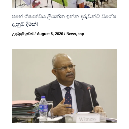
පහේ ශිෂ්‍යත්වය ලියන්න ඉන්න දරුවන්ට විශේෂ
දැනුම් දීමක්!
උණුසුම් පුවත්
/
August 8, 2026
/
News
,
top