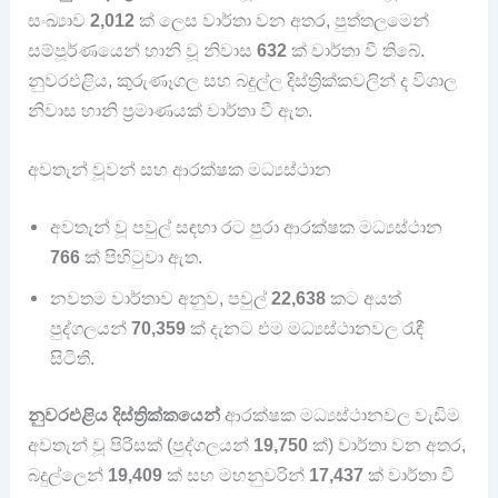
සංඛ්‍යාව
2,012
ක් ලෙස වාර්තා වන අතර, පුත්තලමෙන්
සම්පූර්ණයෙන් හානි වූ නිවාස
632
ක් වාර්තා වී තිබේ.
නුවරඑළිය, කුරුණෑගල සහ බදුල්ල දිස්ත්‍රික්කවලින් ද විශාල
නිවාස හානි ප්‍රමාණයක් වාර්තා වී ඇත.
අවතැන් වූවන් සහ ආරක්ෂක මධ්‍යස්ථාන
අවතැන් වූ පවුල් සඳහා රට පුරා ආරක්ෂක මධ්‍යස්ථාන
766
ක් පිහිටුවා ඇත.
නවතම වාර්තාව අනුව, පවුල්
22,638
කට අයත්
පුද්ගලයන්
70,359
ක් දැනට එම මධ්‍යස්ථානවල රැඳී
සිටිති.
නුවරඑළිය දිස්ත්‍රික්කයෙන්
ආරක්ෂක මධ්‍යස්ථානවල වැඩිම
අවතැන් වූ පිරිසක් (පුද්ගලයන්
19,750
ක්) වාර්තා වන අතර,
බදුල්ලෙන්
19,409
ක් සහ මහනුවරින්
17,437
ක් වාර්තා වී