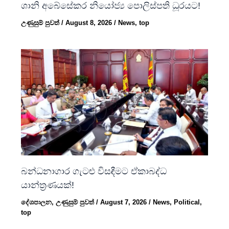
ශානි අබේසේකර නියෝජ්‍ය පොලිස්පති ධූරයට!
උණුසුම් පුවත්
/
August 8, 2026
/
News
,
top
බන්ධනාගාර ගැටළු විසඳීමට ඒකාබද්ධ
යාන්ත්‍රණයක්!
දේශපාලන
,
උණුසුම් පුවත්
/
August 7, 2026
/
News
,
Political
,
top