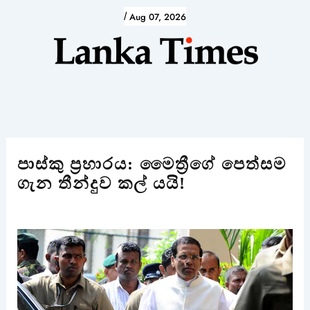
Skip
/
Aug 07, 2026
to
content
පාස්කු ප්‍රහාරය: මෛත්‍රීගේ පෙත්සම
ගැන තීන්දුව කල් යයි!