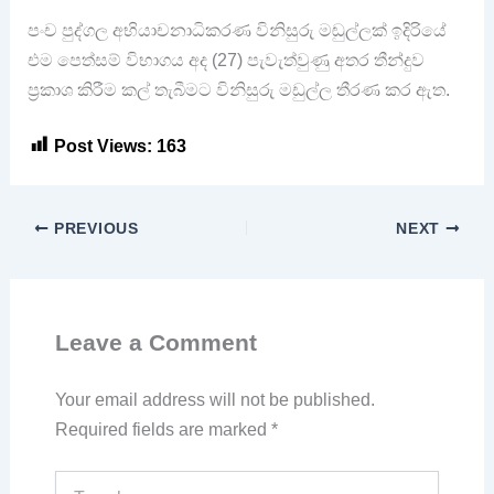
පංච පුද්ගල අභියාචනාධිකරණ විනිසුරු මඬුල්ලක් ඉදිරියේ
එම පෙත්සම් විභාගය අද (27) පැවැත්වුණු අතර තීන්දුව
ප්‍රකාශ කිරීම කල් තැබීමට විනිසුරු මඩුල්ල තීරණ කර ඇත.
Post Views:
163
PREVIOUS
NEXT
Leave a Comment
Your email address will not be published.
Required fields are marked
*
Type