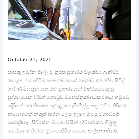
October 27, 2025
පාස්කු ඉරුදින එල්ල වූ ත්‍රස්ත ප්‍රහාරය වළක්වා ගැනීමට
කටයුතු නොකිරීම සම්බන්ධයෙන් තමන්ට එරෙහිව සිරිල්
ගාමිණී පියතුමා සහ එම ප්‍රහාරයෙන් වින්දිතයෙකු වූ
පුද්ගලයෙකු විසින් කොටුව මහෙස්ත්‍රාත් අධිකරණය හමුවේ
ඉදිරිපත් කර තිබෙන පුද්ගලික පැමිණිල්ල බල රහිත කිරීමේ
නියෝගයක් නිකුත් කරන ලෙස ඉල්ලා හිටපු ජනාධිපති
මෛත්‍රිපාල සිරිසේන මහතා විසින් ඉදිරිපත් කර තිබුණු
පෙත්සමේ තීන්දුව ප්‍රකාශ කිරීම පසුවට කල්තබා තිබේ.