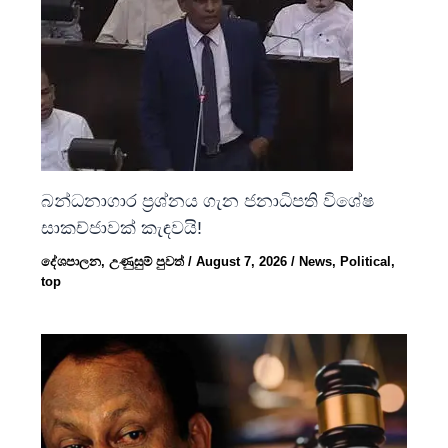
බන්ධනාගාර ප්‍රශ්නය ගැන ජනාධිපති විශේෂ
සාකච්ජාවක් කැඳවයි!
දේශපාලන
,
උණුසුම් පුවත්
/
August 7, 2026
/
News
,
Political
,
top