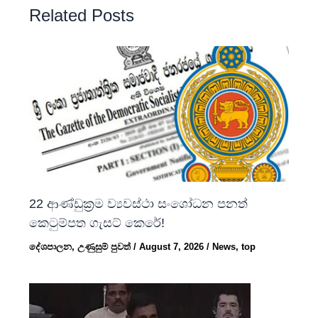
Related Posts
22 ආණ්ඩුක්‍රම ව්‍යවස්ථා සංශෝධන පනත්
කෙටුම්පත ගැසට් කෙරේ!
දේශපාලන
,
උණුසුම් පුවත්
/
August 7, 2026
/
News
,
top