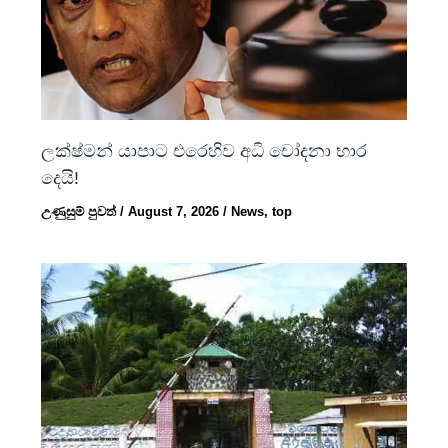
ලක්ෂ්මන් යාපාට එරෙහිව අධි චෝදනා භාර
දෙයි!
උණුසුම් පුවත්
/
August 7, 2026
/
News
,
top