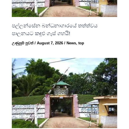
පල්ලන්සේන බන්ධනාගාරයේ තත්ත්වය
පාලනයට කඳුළු ගෑස් ගහයි!
උණුසුම් පුවත්
/
August 7, 2026
/
News
,
top