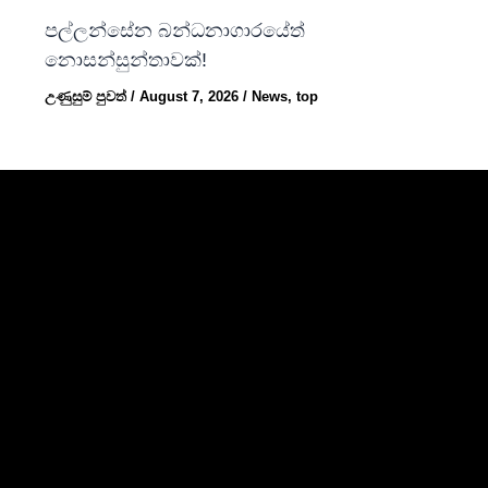
පල්ලන්සේන බන්ධනාගාරයේත්
නොසන්සුන්තාවක්!
උණුසුම් පුවත්
/
August 7, 2026
/
News
,
top