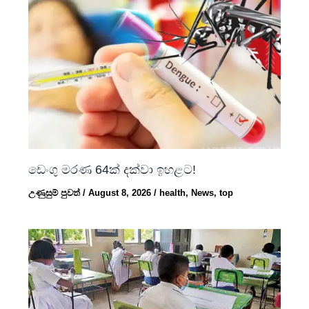
ඩෙංගු මරණ 64ක් දක්වා ඉහළට!
උණුසුම් පුවත්
/
August 8, 2026
/
health
,
News
,
top