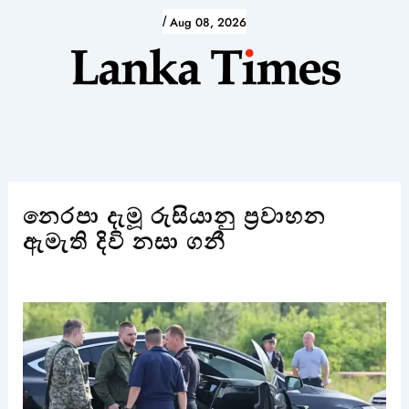
Skip
/
Aug 08, 2026
to
content
නෙරපා දැමූ රුසියානු ප්‍රවාහන
ඇමැති දිවි නසා ගනී