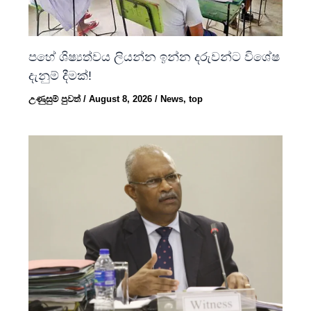
පහේ ශිෂ්‍යත්වය ලියන්න ඉන්න දරුවන්ට විශේෂ
දැනුම් දීමක්!
උණුසුම් පුවත්
/
August 8, 2026
/
News
,
top