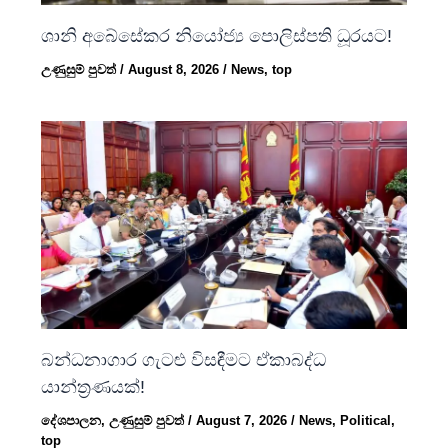
ශානි අබේසේකර නියෝජ්‍ය පොලිස්පති ධූරයට!
උණුසුම් පුවත්
/
August 8, 2026
/
News
,
top
බන්ධනාගාර ගැටළු විසඳීමට ඒකාබද්ධ
යාන්ත්‍රණයක්!
දේශපාලන
,
උණුසුම් පුවත්
/
August 7, 2026
/
News
,
Political
,
top