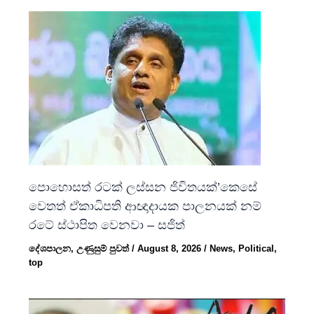
පොහොසත් රටක් ලස්සන ජිවිතයක්’කෙසේ
වෙතත් ඒකාධිපති ආඥාදායක පාලනයක් නම්
රටේ ස්ථාපිත වෙනවා – සජිත්
දේශපාලන
,
උණුසුම් පුවත්
/
August 8, 2026
/
News
,
Political
,
top