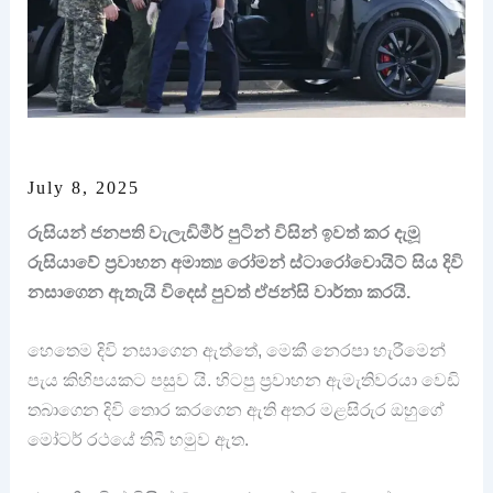
July 8, 2025
රුසියන් ජනපති වැලැඩිමීර් පුටින් විසින් ඉවත් කර දැමූ
රුසියාවේ ප්‍රවාහන අමාත්‍ය රෝමන් ස්ටාරෝවොයිට් සිය දිවි
නසාගෙන ඇතැයි විදෙස් පුවත් ඒජන්සි වාර්තා කරයි.
හෙතෙම දිවි නසාගෙන ඇත්තේ, මෙකී නෙරපා හැරීමෙන්
පැය කිහිපයකට පසුව යි. හිටපු ප්‍රවාහන ඇමැතිවරයා වෙඩි
තබාගෙන දිවි තොර කරගෙන ඇති අතර මළසිරුර ඔහුගේ
මෝටර් රථයේ තිබී හමුව ඇත.