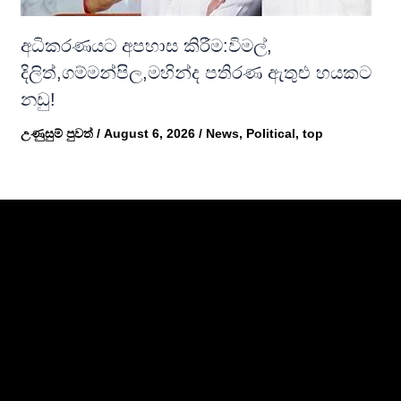
අධිකරණයට අපහාස කිරීම:විමල්,
දිලිත්,ගම්මන්පිල,මහින්ද පතිරණ ඇතුළු හයකට
නඩු!
උණුසුම් පුවත්
/
August 6, 2026
/
News
,
Political
,
top