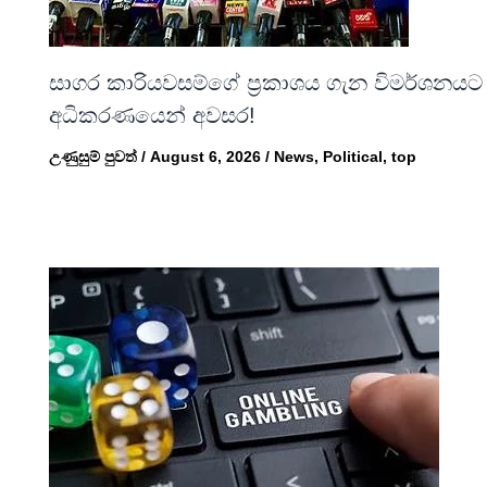
සාගර කාරියවසම්ගේ ප්‍රකාශය ගැන විමර්ශනයට
අධිකරණයෙන් අවසර!
උණුසුම් පුවත්
/
August 6, 2026
/
News
,
Political
,
top