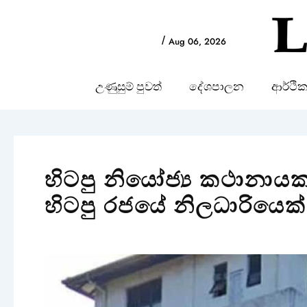
Skip
to
/
Aug 06, 2026
content
උණුසුම් පුවත්
දේශපාලන
ආර්ථි
හිටපු නියෝජ්‍ය කථානාය
හිටපු රජයේ නිලධාරියෙක්