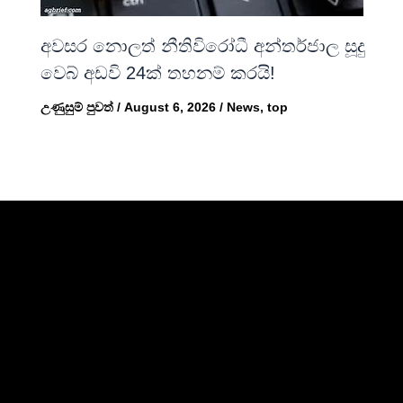
අවසර නොලත් නීතිවිරෝධී අන්තර්ජාල සූදු
වෙබ් අඩවි 24ක් තහනම් කරයි!
උණුසුම් පුවත්
/
August 6, 2026
/
News
,
top