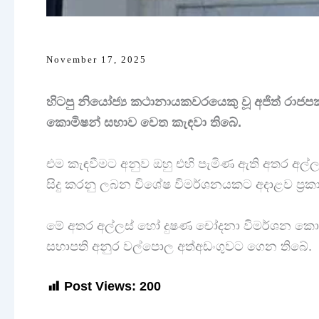
November 17, 2025
හිටපු නියෝජ්‍ය කථානායකවරයෙකු වූ අජිත් රාජ
කොමිෂන් සභාව වෙත කැඳවා තිබේ.
එම කැඳවීමට අනුව ඔහු එහි පැමිණ ඇති අතර අල්
සිදු කරනු ලබන විශේෂ විමර්ශනයකට අදාළව ප්‍රක
මේ අතර අල්ලස් හෝ දුෂණ චෝදනා විමර්ශන කොමිසම 
සභාපති අනුර වල්පොල අත්අඩංගුවට ගෙන තිබේ.
Post Views:
200