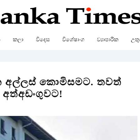
ක
කලා
විදෙස
විශේෂාංග
ව්‍යාපාරික
උතු
ක අල්ලස් කොමිසමට. තවත්
 අත්අඩංගුවට!