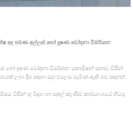
පක්ෂ අද පමණ අල්ලස් හෝ දූෂණ චෝදනා විමර්ශන
ලස් හෝ දූෂණ චෝදනා විමර්ශන කොමිෂන් සභාව විසින්
ාශයක් ලබා දීම සඳහා ඔහු එලෙස පැමිණ ඇති බව සඳහන්.
විසින් භූ විද්‍යා හා පතල් කැණීම් කාර්යාංශයේ හිටපු