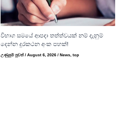
විභාග සමයේ ආපදා තත්ත්වයක් නම් දැනුම්
දෙන්න දුරකථන අංක පහක්!
උණුසුම් පුවත්
/
August 6, 2026
/
News
,
top