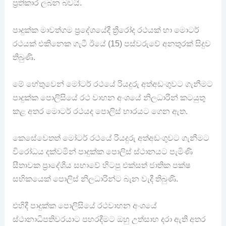
ප්‍රතිකාර ලබන බවයි.
පාදුක්ක මාවත්ගම ප්‍රදේශයේදී ත්‍රීරෝද රථයක් හා මොටර්
රථයක් එකිනෙක ගැටී ඊයේ (15) පස්වරුවේ අනතුරක් සිදුව
තිබුණි.
මේ හේතුවෙන් මෝටර් රථයේ රියදුරු අත්අඩංගුවට ගැනීමට
පාදුක්ක පොලිසියේ රථ වාහන අංශයේ නිලධාරින් කටයුතු
කළ අතර මොටර් රථයද පොලිස් භාරයට ගෙන ඇත.
කෙසේවෙතත් මෝටර් රථයේ රියදුරු අත්අඩංගුවට ගැනීමට
විරෝධය දක්වමින් පාදුක්ක පොලිස් ස්ථානයට පැමිණි
සීතාවක ප්‍රාදේශීය සභාවේ හිටපු එක්සත් ජාතික පක්ෂ
සභිකයෙක් පොලිස් නිලධාරින්ට බැන වැදී තිබුණි.
එහිදී පාදුක්ක පොලිසියේ රථවාහන අංශයේ
ස්ථානාධිපතිවරයාට පහරදීමට ඔහු උත්සාහ දරා ඇති අතර