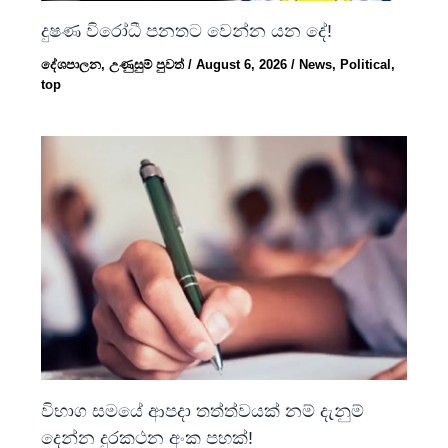
දුෂණ විරෝධී පනතට වෙන්න යන දේ!
දේශපාලන
,
උණුසුම් පුවත්
/
August 6, 2026
/
News
,
Political
,
top
විභාග සමයේ ආපදා තත්ත්වයක් නම් දැනුම්
දෙන්න දුරකථන අංක පහක්!