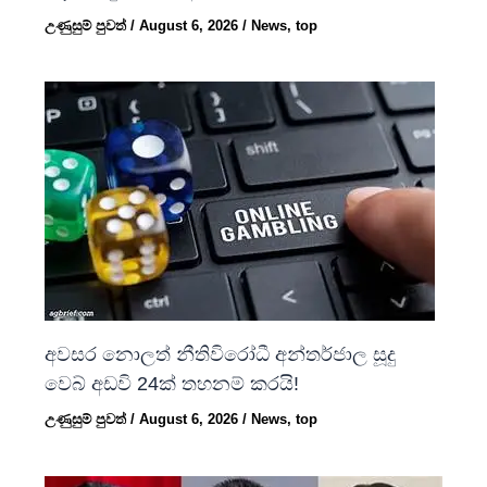
උණුසුම් පුවත්
/
August 6, 2026
/
News
,
top
අවසර නොලත් නීතිවිරෝධී අන්තර්ජාල සූදු
වෙබ් අඩවි 24ක් තහනම් කරයි!
උණුසුම් පුවත්
/
August 6, 2026
/
News
,
top