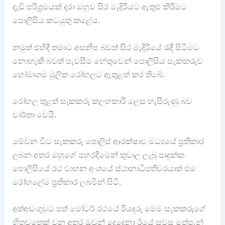
දැඩි පරිශ්‍රමයක් දරා ඔහුව සිර මැදිරියට ඇතුළු කිරීමට
පොලීසිය කටයුතු කළේය.
නමුත් එහිදී තමාට අසනීප බවත් සිර මැදිරියේ රැඳී සිටීමට
නොහැකි බවත් පැවසීම හේතුවෙන් පොලිසිය සැකකරුව
හෝමාගම මූලික රෝහලට ඇතුළත් කර තිබේ.
රෝහල තුළත් සැකකරු කලහකාරි ලෙස හැසිරුණු බව
වාර්තා වෙයි.
මේවන විට සැකකරු පොලිස් ආරක්ෂාව මධ්‍යයේ ප්‍රතිකාර
ලබන අතර ඔහුගේ පහරදීමෙන් තුවාල ලැබූ පාදුක්ක
පොලිසියේ රථ වාහන අංශයේ ස්ථානාධිපතිවරයාත් එම
රෝහලේම ප්‍රතිකාර ලබමින් සිටී.
අත්අඩංගුවට පත් මෝටර් රථයේ රියදුරු මෙම සැකකරුගේ
හිතවතෙක් වන අතර ඔවුන් දෙදෙනා ඊයේ සවස මත්පැන්