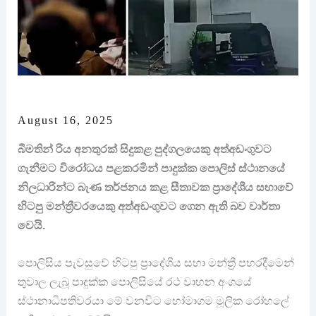
August 16, 2025
බීමතින් රිය අනතුරක් සිදුකළ පුද්ගලයෙකු අත්අඩංගුවට
ගැනීමට විරෝධය පළකරමින් පාදුක්ක පොලිස් ස්ථානයේ
නිලධාරින්ට බැණ තර්ජනය කළ සීතාවක ප්‍රාදේශීය සභාවේ
හිටපු මන්ත්‍රීවරයෙකු අත්අඩංගුවට ගෙන ඇති බව වාර්තා
වෙයි.
පොලිසිය පැවසුවේ හිටපු ප්‍රාදේශිය සභා මන්ත්‍රී පහරදීමෙන්
තුවාල ලැබූ පාදුක්ක පොලිසියේ රථ වාහන අංශයේ
ස්ථානාධිපතිවරයා මේ වනවිට හෝමාගම මූලික රෝහලේ