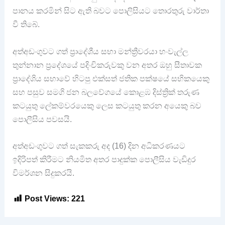
පානය කරමින් සිට ඇති බවට පොලිසියට තොරතුරු වාර්තා
වී තිබේ.
අත්අඩංගුවට ගත් ප්‍රාදේශීය සභා මන්ත්‍රීවරයා හංවැල්ල
තුන්නාන ප්‍රදේශයේ පදිංචිකරුවකු වන අතර ඔහු සීතාවක
ප්‍රාදේශිය සභාවේ හිටපු එක්සත් ජතික පක්ෂයේ සභිකයෙකු
සහ පසුව සමගි ජන බලවේගයේ කොළඹ දිස්ත්‍රික් තරුණ
කටයුතු ලේකම්වරයෙකු ලෙස කටයුතු කරන අයෙකු බව
පොලීසිය පවසයි.
අත්අඩංගුවට ගත් සැකකරු ⁣අද (16) දින අධිකරණයට
ඉදිරිපත් කිරීමට නියමිත අතර පාදුක්ක පොලීසිය වැඩිදුර
විමර්ශන සිදුකරයි.
Post Views:
221