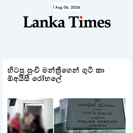
Skip
/
Aug 06, 2026
to
content
හිටපු පුංචි මන්ත්‍රීගෙන් ගුටි කා
ඕඅයිසී රෝහලේ