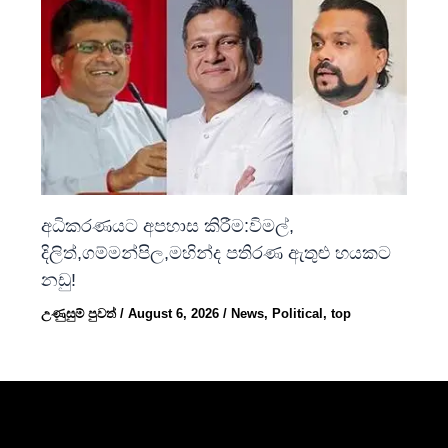
අධිකරණයට අපහාස කිරීම:විමල්,
දිලිත්,ගම්මන්පිල,මහින්ද පතිරණ ඇතුළු හයකට
නඩු!
උණුසුම් පුවත්
/
August 6, 2026
/
News
,
Political
,
top