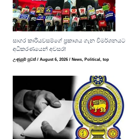
සාගර කාරියවසම්ගේ ප්‍රකාශය ගැන විමර්ශනයට
අධිකරණයෙන් අවසර!
උණුසුම් පුවත්
/
August 6, 2026
/
News
,
Political
,
top