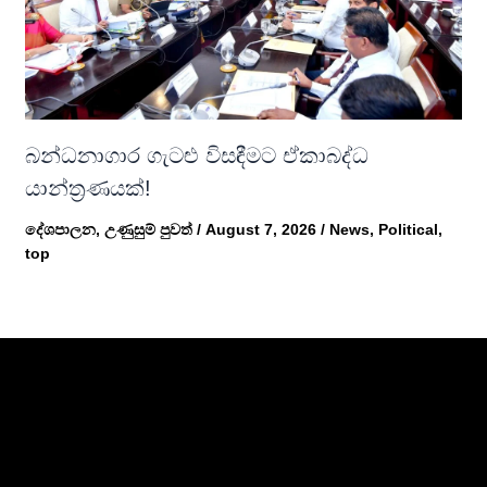
බන්ධනාගාර ගැටළු විසඳීමට ඒකාබද්ධ
යාන්ත්‍රණයක්!
දේශපාලන
,
උණුසුම් පුවත්
/
August 7, 2026
/
News
,
Political
,
top