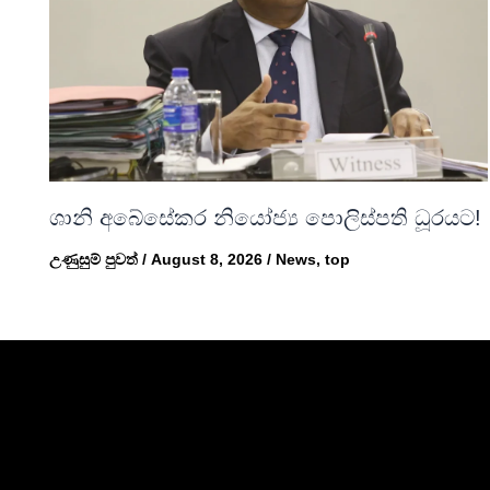
ශානි අබේසේකර නියෝජ්‍ය පොලිස්පති ධූරයට!
උණුසුම් පුවත්
/
August 8, 2026
/
News
,
top