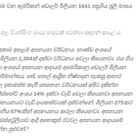
 වන ඇමරිකන් ඩොලර් මිලියන 1641 පසුගිය ජූලි මාසය
විජේසිංහ මාධ්‍ය හමුවක් පවත්වා සඳහන් කළේ ය.
ගත් ඉතාම ඉහළම අපනයන වර්ධනය. භාණ්ඩ අංශයේ
 මිලියන
1,304
ක් දක්වා වර්ධනය වෙලා තියෙනවා. එය ගිය
ා අංශයේ අපනයන ආදායම අමෙරිකානු ඩොලර් මිලියන
කර්මාන්තය
,
තේ
,
පොල් ආශ්‍රිත නිෂ්පාදන සැකසු ආහාර
වල ඉතාමත්ම කැපී පෙනෙන වර්ධනයක් අපිට දකින්න
න්ස්පෝට් අංශය
14%
දක්වා වැඩි වෙලා තියෙනවා අපනයන
පනයනයට වැඩි දායකත්වයක් දක්වන්නේ. මිලියන
275
කට
මනිය
57%
කින් අපනයනය කරලා තියෙනවා. අපනයන
ඔස්ට්‍රේලියාව ආදි අනෙකුත් රටවල අපනයන ආදායමේ
්න පුළුවන්.”