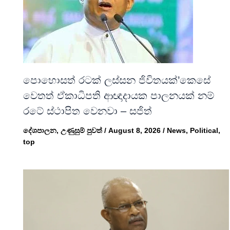
පොහොසත් රටක් ලස්සන ජිවිතයක්’කෙසේ
වෙතත් ඒකාධිපති ආඥාදායක පාලනයක් නම්
රටේ ස්ථාපිත වෙනවා – සජිත්
දේශපාලන
,
උණුසුම් පුවත්
/
August 8, 2026
/
News
,
Political
,
top