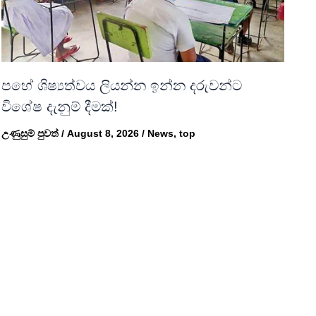
පහේ ශිෂ්‍යත්වය ලියන්න ඉන්න දරුවන්ට
විශේෂ දැනුම් දීමක්!
උණුසුම් පුවත්
/
August 8, 2026
/
News
,
top