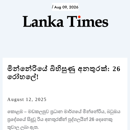
Skip
/
Aug 09, 2026
to
content
මින්නේරියේ බිහිසුණු අනතුරක්: 26
රෝහලේ!
August 12, 2025
කොළඹ – මඩකලපුව ප්‍රධාන මාර්ගයේ මින්නේරිය, බටුඔය
ප්‍රදේශයේ සිදුවූ රිය අනතුරකින් පුද්ගලයින් 26 දෙනෙකු
තුවාල ලබා ඇත.