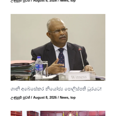
උණුසුම් පුවත්
/
August 8, 2026
/
News
,
top
ශානි අබේසේකර නියෝජ්‍ය පොලිස්පති ධූරයට!
උණුසුම් පුවත්
/
August 8, 2026
/
News
,
top