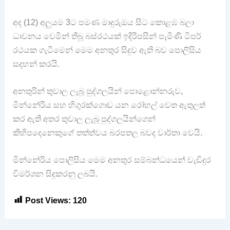
අද (12) අලුයම 3ට පමණ මාදුරුඔය සිට කොළඹ බලා
ධාවනය වෙමින් තිබූ බස්රථයක් ඉදිරිපසින් පැමිණි ටිපර්
රථයක ගැටීමෙන් මෙම අනතුර සිදුව ඇති බව පොලිසිය
සදහන් කරයි.
අනතුරින් තුවාල ලැබූ පුද්ගලයින් පොළොන්නරුව,
මින්නේරිය සහ හිගුරක්ගොඩ යන රෝහල් වෙත ඇතුලත්
කර ඇති අතර තුවාල ලැබූ පුද්ගලයින්ගෙන්
කිහිපදෙනෙකුගේ තත්ත්වය බරපතල බවද වාර්තා වෙයි.
මින්නේරිය පොලිසිය මෙම අනතුර සම්බන්ධයෙන් වැඩිදුර
විමර්ශන සිදුකරනු ලබයි.
Post Views:
120