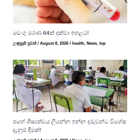
ඩෙංගු මරණ 64ක් දක්වා ඉහළට!
උණුසුම් පුවත්
/
August 8, 2026
/
health
,
News
,
top
පහේ ශිෂ්‍යත්වය ලියන්න ඉන්න දරුවන්ට විශේෂ
දැනුම් දීමක්!