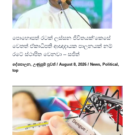
පොහොසත් රටක් ලස්සන ජිවිතයක්’කෙසේ
වෙතත් ඒකාධිපති ආඥාදායක පාලනයක් නම්
රටේ ස්ථාපිත වෙනවා – සජිත්
දේශපාලන
,
උණුසුම් පුවත්
/
August 8, 2026
/
News
,
Political
,
top