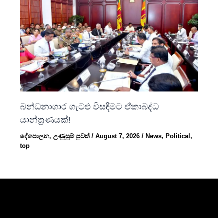
බන්ධනාගාර ගැටළු විසඳීමට ඒකාබද්ධ
යාන්ත්‍රණයක්!
දේශපාලන
,
උණුසුම් පුවත්
/
August 7, 2026
/
News
,
Political
,
top