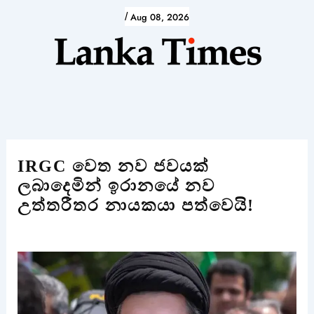
Skip
/
Aug 08, 2026
to
content
IRGC වෙත නව ජවයක්
ලබාදෙමින් ඉරානයේ නව
උත්තරීතර නායකයා පත්වෙයි!