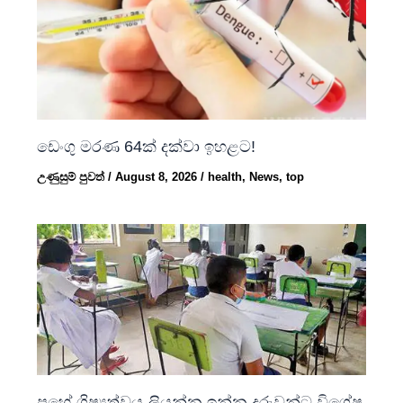
ඩෙංගු මරණ 64ක් දක්වා ඉහළට!
උණුසුම් පුවත්
/
August 8, 2026
/
health
,
News
,
top
පහේ ශිෂ්‍යත්වය ලියන්න ඉන්න දරුවන්ට විශේෂ