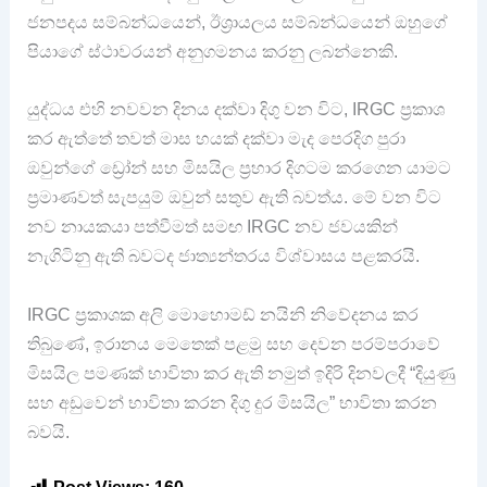
ජනපදය සම්බන්ධයෙන්, ඊශ්‍රායලය සම්බන්ධයෙන් ඔහුගේ
පියාගේ ස්ථාවරයන් අනුගමනය කරනු ලබන්නෙකි.
යුද්ධය එහි නවවන දිනය දක්වා දිගු වන විට, IRGC ප්‍රකාශ
කර ඇත්තේ තවත් මාස හයක් දක්වා මැද පෙරදිග පුරා
ඔවුන්ගේ ඩ්‍රෝන් සහ මිසයිල ප්‍රහාර දිගටම කරගෙන යාමට
ප්‍රමාණවත් සැපයුම් ඔවුන් සතුව ඇති බවත්ය. මේ වන විට
නව නායකයා පත්වීමත් සමඟ IRGC නව ජවයකින්
නැගිටිනු ඇති බවටද ජාත්‍යන්තරය විශ්වාසය පළකරයි.
IRGC ප්‍රකාශක අලි මොහොමඩ් නයිනි නිවේදනය කර
තිබුණේ, ඉරානය මෙතෙක් පළමු සහ දෙවන පරම්පරාවේ
මිසයිල පමණක් භාවිතා කර ඇති නමුත් ඉදිරි දිනවලදී “දියුණු
සහ අඩුවෙන් භාවිතා කරන දිගු දුර මිසයිල” භාවිතා කරන
බවයි.
Post Views:
160