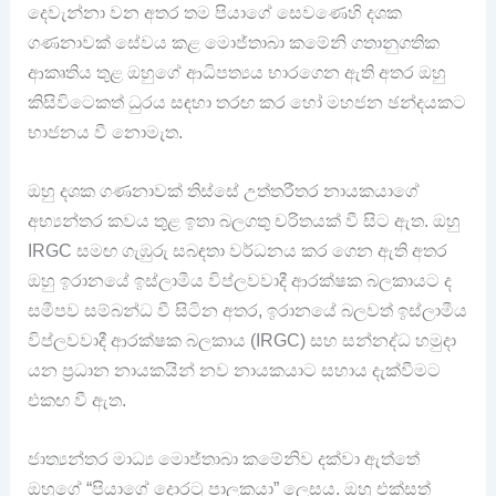
දෙවැන්නා වන අතර තම පියාගේ සෙවණෙහි දශක
ගණනාවක් සේවය කළ මොජ්තාබා කමේනි ගතානුගතික
ආකෘතිය තුළ ඔහුගේ ආධිපත්‍යය භාරගෙන ඇති අතර ඔහු
කිසිවිටෙකත් ධුරය සඳහා තරඟ කර හෝ මහජන ඡන්දයකට
භාජනය වී නොමැත.
ඔහු දශක ගණනාවක් තිස්සේ උත්තරීතර නායකයාගේ
අභ්‍යන්තර කවය තුළ ඉතා බලගතු චරිතයක් වී සිට ඇත. ඔහු
IRGC සමඟ ගැඹුරු සබඳතා වර්ධනය කර ගෙන ඇති අතර
ඔහු ඉරානයේ ඉස්ලාමීය විප්ලවවාදී ආරක්ෂක බලකායට ද
සමීපව සම්බන්ධ වී සිටින අතර, ඉරානයේ බලවත් ඉස්ලාමීය
විප්ලවවාදී ආරක්ෂක බලකාය (IRGC) සහ සන්නද්ධ හමුදා
යන ප්‍රධාන නායකයින් නව නායකයාට සහාය දැක්වීමට
එකඟ වී ඇත.
ජාත්‍යන්තර මාධ්‍ය මොජ්තාබා කමේනිව දක්වා ඇත්තේ
ඔහුගේ “පියාගේ දොරටු පාලකයා” ලෙසය. ඔහු එක්සත්