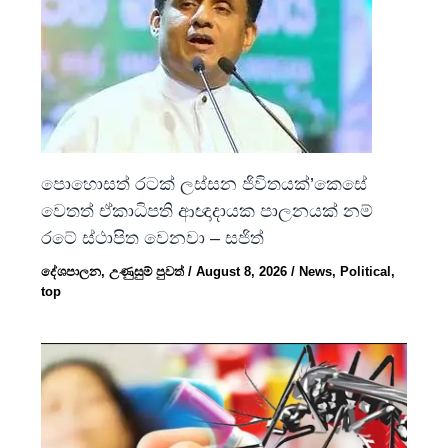
පොහොසත් රටක් ලස්සන ජිවිතයක්’කෙසේ
වෙතත් ඒකාධිපති ආඥාදායක පාලනයක් නම්
රටේ ස්ථාපිත වෙනවා – සජිත්
දේශපාලන
,
උණුසුම් පුවත්
/
August 8, 2026
/
News
,
Political
,
top