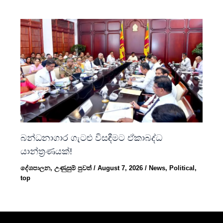
බන්ධනාගාර ගැටළු විසඳීමට ඒකාබද්ධ
යාන්ත්‍රණයක්!
දේශපාලන
,
උණුසුම් පුවත්
/
August 7, 2026
/
News
,
Political
,
top