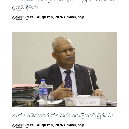
දැනුම් දීමක්!
උණුසුම් පුවත්
/
August 8, 2026
/
News
,
top
ශානි අබේසේකර නියෝජ්‍ය පොලිස්පති ධූරයට!
උණුසුම් පුවත්
/
August 8, 2026
/
News
,
top