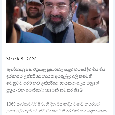
March 9, 2026
ඇමරිකානු සහ ඊශ්‍රායල ප්‍රහාරවල පළමු වටයේදීම මිය ගිය
ඉරානයේ උත්තරීතර නායක අයතුල්ලා අලි කමේනි
වෙනුවට එරට නව උත්තරීතර නායකයා ලෙස ඔහුගේ
පුත්‍රයා වන මොජ්තාබා කමේනි නම්කර තිබේ.
1969 සැප්තැම්බර් 8 වැනි දින ඊසානදිග මෂාඩ් නගරයේ
උපත ලබා ඇති මොජ්ටාබා කමේනි දරුවන් හය දෙනාගෙන්