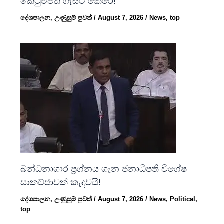
කෙටුම්පත ගැසට් කෙරේ!
දේශපාලන
,
උණුසුම් පුවත්
/
August 7, 2026
/
News
,
top
බන්ධනාගාර ප්‍රශ්නය ගැන ජනාධිපති විශේෂ
සාකච්ජාවක් කැඳවයි!
දේශපාලන
,
උණුසුම් පුවත්
/
August 7, 2026
/
News
,
Political
,
top