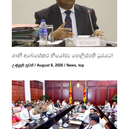
ශානි අබේසේකර නියෝජ්‍ය පොලිස්පති ධූරයට!
උණුසුම් පුවත්
/
August 8, 2026
/
News
,
top