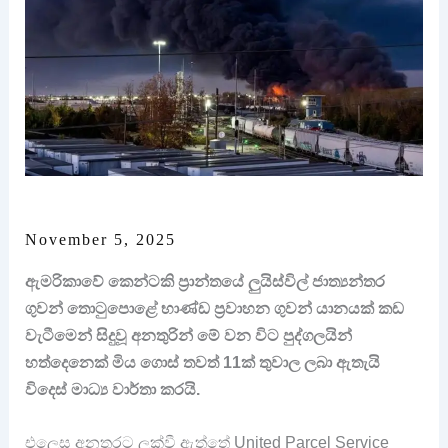
November 5, 2025
ඇමරිකාවේ කෙන්ටකි ප්‍රාන්තයේ ලුයිස්විල් ජාත්‍යන්තර
ගුවන් තොටුපොළේ භාණ්ඩ ප්‍රවාහන ගුවන් යානයක් කඩ
වැටීමෙන් සිදුවූ අනතුරින් මේ වන විට පුද්ගලයින්
හත්දෙනෙක් මිය ගොස් තවත් 11ක් තුවාල ලබා ඇතැයි
විදෙස් මාධ්‍ය වාර්තා කරයි.
එලෙස අනතුරට ලක්වී ඇත්තේ United Parcel Service