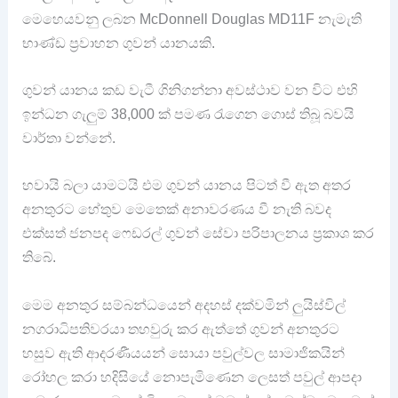
මෙහෙයවනු ලබන McDonnell Douglas MD11F නැමැති
භාණ්ඩ ප්‍රවාහන ගුවන් යානයකි.
ගුවන් යානය කඩ වැටී ගිනිගන්නා අවස්ථාව වන විට එහි
ඉන්ධන ගැලුම් 38,000 ක් පමණ රැගෙන ගොස් තිබූ බවයි
වාර්තා වන්නේ.
හවායි බලා යාමටයි එම ගුවන් යානය පිටත් වී ඇත අතර
අනතුරට හේතුව මෙතෙක් අනාවරණය වී නැති බවද
එක්සත් ජනපද ෆෙඩරල් ගුවන් සේවා පරිපාලනය ප්‍රකාශ කර
තිබේ.
මෙම අනතුර සම්බන්ධයෙන් අදහස් දක්වමින් ලුයිස්විල්
නගරාධිපතිවරයා තහවුරු කර ඇත්තේ ගුවන් අනතුරට
හසුව ඇති ආදරණීයයන් සොයා පවුල්වල සාමාජිකයින්
රෝහල කරා හදිසියේ නොපැමිණෙන ලෙසත් පවුල් ආපදා