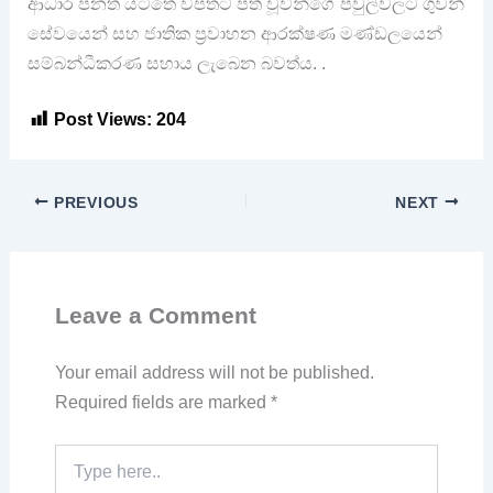
ආධාර පනත යටතේ විපතට පත් වූවන්ගේ පවුල්වලට ගුවන්
සේවයෙන් සහ ජාතික ප්‍රවාහන ආරක්ෂණ මණ්ඩලයෙන්
සම්බන්ධීකරණ සහාය ලැබෙන බවත්ය. .
Post Views:
204
PREVIOUS
NEXT
Leave a Comment
Your email address will not be published.
Required fields are marked
*
Type
here..