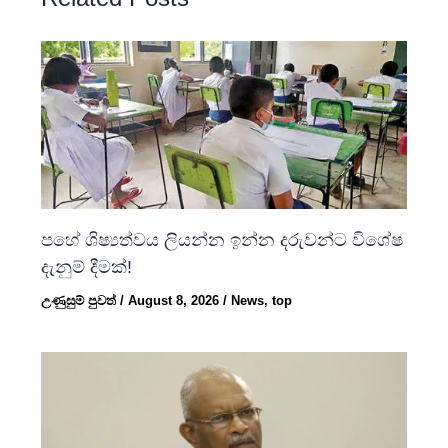
පහේ ශිෂ්‍යත්වය ලියන්න ඉන්න දරුවන්ට විශේෂ
දැනුම් දීමක්!
උණුසුම් පුවත්
/
August 8, 2026
/
News
,
top