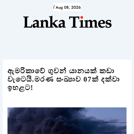
Skip
/
Aug 08, 2026
to
content
ඇමරිකාවේ ගුවන් යානයක් කඩා
වැටෙයි.මරණ සංඛ්‍යාව 07ක් දක්වා
ඉහළට!