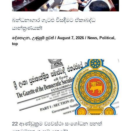
බන්ධනාගාර ගැටළු විසඳීමට ඒකාබද්ධ
යාන්ත්‍රණයක්!
දේශපාලන
,
උණුසුම් පුවත්
/
August 7, 2026
/
News
,
Political
,
top
22 ආණ්ඩුක්‍රම ව්‍යවස්ථා සංශෝධන පනත්