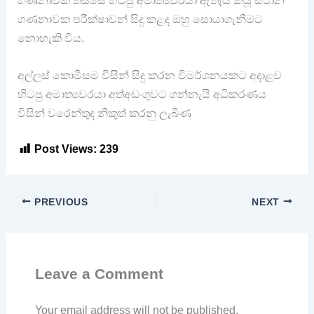
ගණනාවක පරීක්ෂාවන් සිදු කළද ඔහු සොයාගැනීමට
නොහැකි විය.
අල්ලස් කොමිසම විසින් සිදු කරන විමර්ශනයකට අදාළව
හිටපු අමාත්‍යවරයා අත්අඩංගුවට ගන්නැයි අධිකරණය
විසින් වරෙන්තුද නිකුත් කරනු ලැබිණ
Post Views:
239
PREVIOUS
NEXT
Leave a Comment
Your email address will not be published.