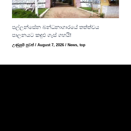
පල්ලන්සේන බන්ධනාගාරයේ තත්ත්වය
පාලනයට කඳුළු ගෑස් ගහයි!
උණුසුම් පුවත්
/
August 7, 2026
/
News
,
top