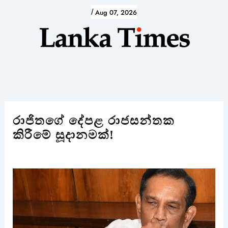
Skip
/
Aug 07, 2026
to
content
රාජිතගේ දේපළ රාජසන්තක
කිරීමේ සූදානමක්!