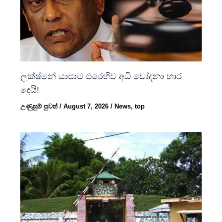
ලක්ෂ්මන් යාපාට එරෙහිව අධි චෝදනා භාර
දෙයි!
උණුසුම් පුවත්
/
August 7, 2026
/
News
,
top