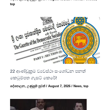
top
22 ආණ්ඩුක්‍රම ව්‍යවස්ථා සංශෝධන පනත්
කෙටුම්පත ගැසට් කෙරේ!
දේශපාලන
,
උණුසුම් පුවත්
/
August 7, 2026
/
News
,
top