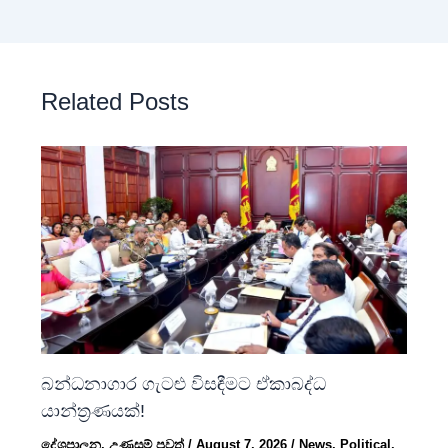
Related Posts
බන්ධනාගාර ගැටළු විසඳීමට ඒකාබද්ධ
යාන්ත්‍රණයක්!
දේශපාලන
,
උණුසුම් පුවත්
/
August 7, 2026
/
News
,
Political
,