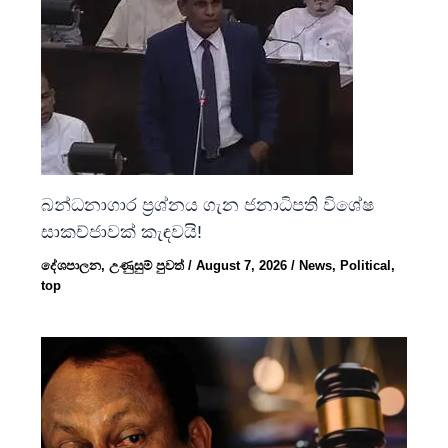
බන්ධනාගාර ප්‍රශ්නය ගැන ජනාධිපති විශේෂ
සාකච්ජාවක් කැඳවයි!
දේශපාලන
,
උණුසුම් පුවත්
/
August 7, 2026
/
News
,
Political
,
top