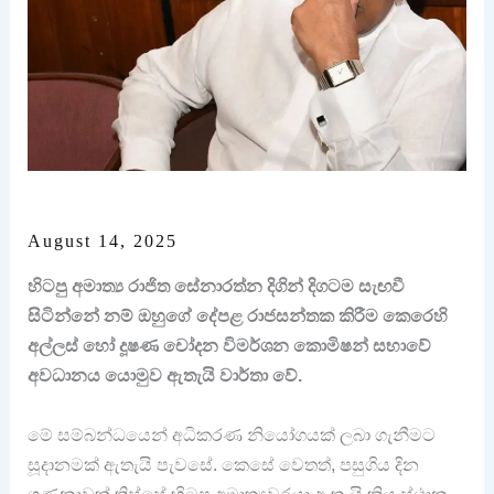
August 14, 2025
හිටපු අමාත්‍ය රාජිත සේනාරත්න දිගින් දිගටම සැඟවී
සිටින්නේ නම් ඔහුගේ දේපළ රාජසන්තක කිරීම කෙරෙහි
අල්ලස් හෝ දූෂණ චෝදන විමර්ශන කොමිෂන් සභාවේ
අවධානය යොමුව ඇතැයි වාර්තා වේ.
මේ සම්බන්ධයෙන් අධිකරණ නියෝගයක් ලබා ගැනීමට
සූදානමක් ඇතැයි පැවසේ. කෙසේ වෙතත්, පසුගිය දින
ගණනාවක් තිස්සේ හිටපු අමාත්‍යවරයා ඇතැයි කියූ ස්ථාන