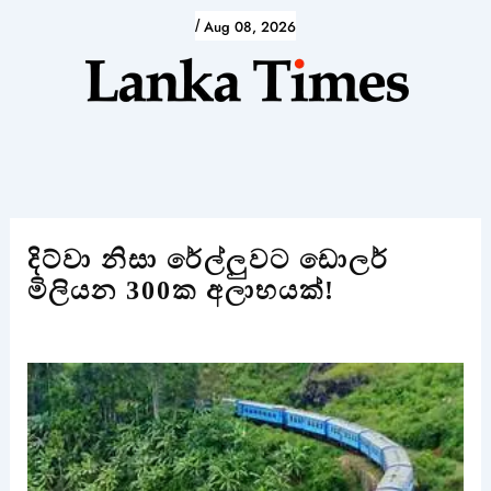
Skip
/
Aug 08, 2026
to
content
දිට්වා නිසා රේල්ලුවට ඩොලර්
මිලියන 300ක අලාභයක්!