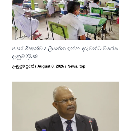
පහේ ශිෂ්‍යත්වය ලියන්න ඉන්න දරුවන්ට විශේෂ
දැනුම් දීමක්!
උණුසුම් පුවත්
/
August 8, 2026
/
News
,
top