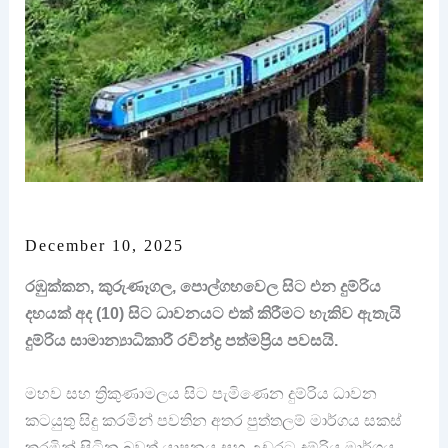
December 10, 2025
රඹුක්කන, කුරුණෑගල, පොල්ගහවෙල සිට එන දුම්රිය
දහයක් අද (10) සිට ධාවනයට එක් කිරීමට හැකිව ඇතැයි
දුම්රිය සාමාන්‍යාධිකාරී රවින්ද්‍ර පත්මප්‍රිය පවසයි.
මහව සහ ත්‍රිකුණාමලය සිට පැමිණෙන දුම්රිය ධාවන
කටයුතු සිදු කරමින් පවතින අතර පුත්තලම් මාර්ගය සකස්
කරමින් සිටින බවත් යාපනය සහ උඩරට දුම්රිය මාර්ගය