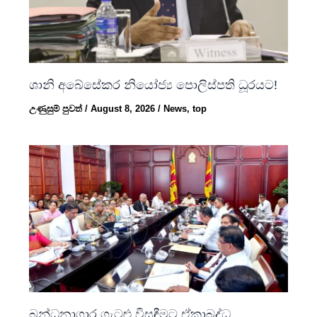
ශානි අබේසේකර නියෝජ්‍ය පොලිස්පති ධූරයට!
උණුසුම් පුවත්
/
August 8, 2026
/
News
,
top
බන්ධනාගාර ගැටළු විසඳීමට ඒකාබද්ධ