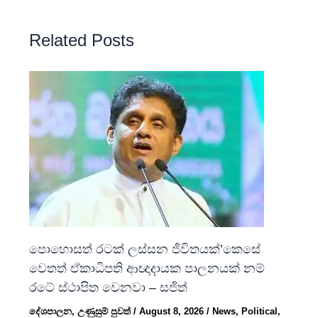
Related Posts
පොහොසත් රටක් ලස්සන ජිවිතයක්’කෙසේ
වෙතත් ඒකාධිපති ආඥාදායක පාලනයක් නම්
රටේ ස්ථාපිත වෙනවා – සජිත්
දේශපාලන
,
උණුසුම් පුවත්
/
August 8, 2026
/
News
,
Political
,