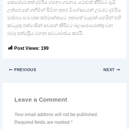
කෙසේවෙතත් දුම්රිය ගමනා ගමනය යථාවත් කිරීමට දැඩි
උත්සහයක් ගනිමින් සිටින අතර විශේෂයෙන් උඩරට දුම්රිය
මාර්ගය සංචාරක කර්මාන්තයට ඉතාමත් වැදගත් හෙයින් එහි
කටයුතු ඉක්මණින් අවසන් කිරීමට බලාපොරොත්තු වන
බවද පත්මප්‍රිය මහතා අවධාරණය කරයි.
Post Views:
199
PREVIOUS
NEXT
Leave a Comment
Your email address will not be published.
Required fields are marked
*