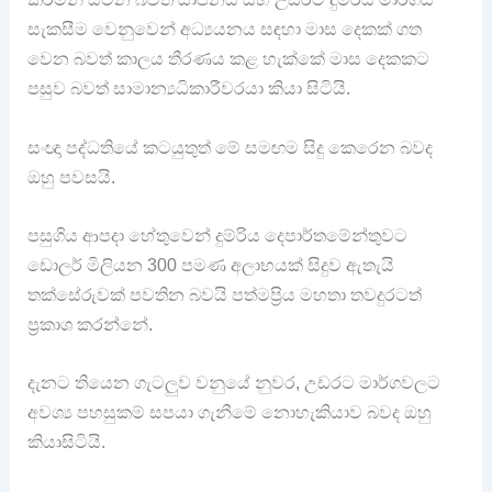
සැකසීම වෙනුවෙන් අධ්‍යයනය සඳහා මාස දෙකක් ගත
වෙන බවත් කාලය තීරණය කළ හැක්කේ මාස දෙකකට
පසුව බවත් සාමාන්‍යධිකාරීවරයා කියා සිටියි.
සංඥා පද්ධතියේ කටයුතුත් මේ සමඟම සිදු කෙරෙන බවද
ඔහු පවසයි.
පසුගිය ආපදා හේතුවෙන් දුම්රිය දෙපාර්තමේන්තුවට
ඩොලර් මිලියන 300 පමණ අලාභයක් සිදුව ඇතැයි
තක්සේරුවක් පවතින බවයි පත්මප්‍රිය මහතා තවදුරටත්
ප්‍රකාශ කරන්නේ.
දැනට තියෙන ගැටලුව වනුයේ නුවර, උඩරට මාර්ගවලට
අවශ්‍ය පහසුකම් සපයා ගැනීමේ නොහැකියාව බවද ඔහු
කියාසිටියි.