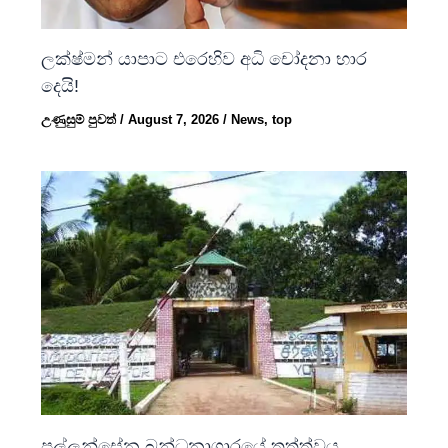
ලක්ෂ්මන් යාපාට එරෙහිව අධි චෝදනා භාර
දෙයි!
උණුසුම් පුවත්
/
August 7, 2026
/
News
,
top
පල්ලන්සේන බන්ධනාගාරයේ තත්ත්වය