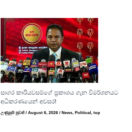
සාගර කාරියවසම්ගේ ප්‍රකාශය ගැන විමර්ශනයට
අධිකරණයෙන් අවසර!
උණුසුම් පුවත්
/
August 6, 2026
/
News
,
Political
,
top