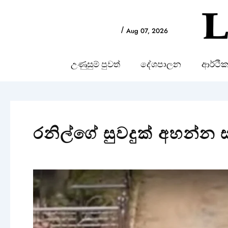
Skip
to
/
Aug 07, 2026
content
උණුසුම් පුවත්
දේශපාලන
ආර්ථි
රනිල්ගේ සුවදුක් අහන්න 