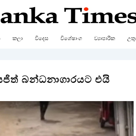
ක
කලා
විදෙස
විශේෂාංග
ව්‍යාපාරික
උතු
සජිත් බන්ධනාගාරයට එයි