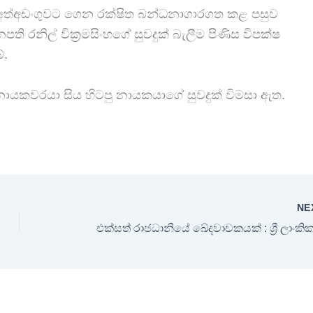
ට අත්අඩංගුවට ගෙන රක්ෂිත බන්ධනාගාරගත කළ පසුව
 රනිල් වික්‍රමසිංහගේ සුවදුක් බැලීම පිණිස විපක්ෂ
ේ.
 නායකවරයා සිය හිටපු නායකයාගේ සුවදුක් විමසා ඇත.
NE