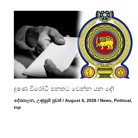
දුෂණ විරෝධී පනතට වෙන්න යන දේ!
දේශපාලන
,
උණුසුම් පුවත්
/
August 6, 2026
/
News
,
Political
,
top