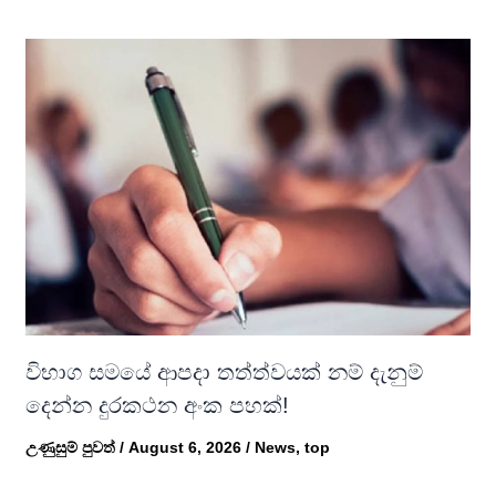
විභාග සමයේ ආපදා තත්ත්වයක් නම් දැනුම්
දෙන්න දුරකථන අංක පහක්!
උණුසුම් පුවත්
/
August 6, 2026
/
News
,
top