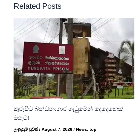
Related Posts
කුරුවිට බන්ධනාගාර ගැටුමෙන් දෙදෙනෙක්
මරුට!
උණුසුම් පුවත්
/
August 7, 2026
/
News
,
top