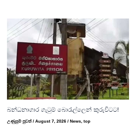
බන්ධනාගාර ගැටුම් බොරැල්ලෙන් කුරුවිටට!
උණුසුම් පුවත්
/
August 7, 2026
/
News
,
top