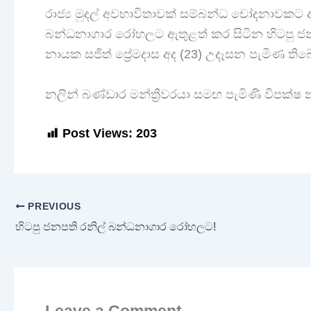
රාජ්‍ය මුදල් අවභාවිතාවක් සම්බන්ධ චෝදනාවක
බන්ධනාගාර රෝහලට ඇතුළත් කර සිටින හිටපු ජනපති
නායක සජිත් ප්‍රේමදාස අද (23) උදෑසන පැමිණ තිබ
නලින් බණ්ඩාර මන්ත්‍රීවරයා සමඟ පැමිණි විපක්ෂ
Post Views:
203
PREVIOUS
හිටපු ජනපති රනිල් බන්ධනාගාර රෝහලට!