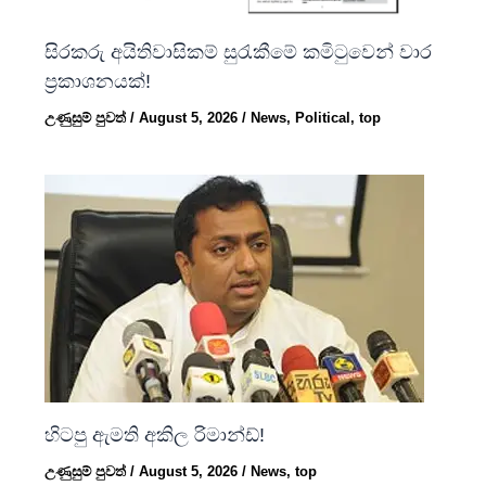
සිරකරු අයිතිවාසිකම් සුරැකීමේ කමිටුවෙන් වාර
ප්‍රකාශනයක්!
උණුසුම් පුවත්
/
August 5, 2026
/
News
,
Political
,
top
හිටපු ඇමති අකිල රිමාන්ඩ්!
උණුසුම් පුවත්
/
August 5, 2026
/
News
,
top