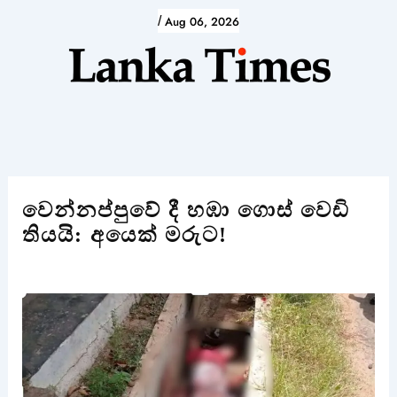
Skip
/
Aug 06, 2026
to
content
වෙන්නප්පුවේ දී හඹා ගොස් වෙඩි
තියයි: අයෙක් මරුට!