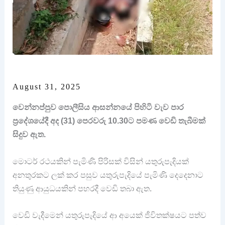
August 31, 2025
වෙන්නප්පුව පොලීසිය ආසන්නයේ පිහිටි වැව පාර
ප්‍රදේශයේදී අද (31) පෙරවරු 10.30ට පමණ වෙඩි තැබීමක්
සිදුව ඇත.
මොටර් රථයකින් පැමිණි පිරිසක් විසින් යතුරුපැදියක්
අනතුරකට ලක් කර පසුව යතුරුපැදියේ පැමිණි දෙදෙනාට
තියුණු ආයුධයකින් පහරදී වෙඩි තබා ඇත.
වෙඩි වැදීමෙන් යතුරුපැදියේ ආ අයෙක් ජීවිතක්ෂයට පත්ව