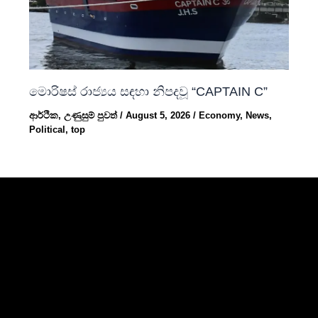
මොරිෂස් රාජ්‍යය සඳහා නිපදවූ “CAPTAIN C”
ආර්ථික
,
උණුසුම් පුවත්
/
August 5, 2026
/
Economy
,
News
,
Political
,
top