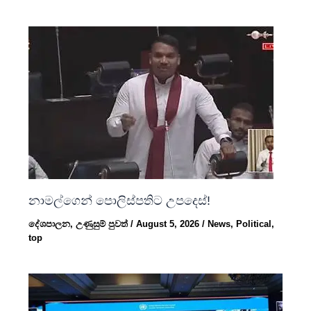
නාමල්ගෙන් පොලිස්පතිට උපදෙස්!
දේශපාලන
,
උණුසුම් පුවත්
/
August 5, 2026
/
News
,
Political
,
top