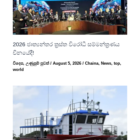
2026 ජාත්‍යන්තර ත්‍රස්ත විරෝධී සම්මන්ත්‍රණය
චීනයේදී!
විදෙස
,
උණුසුම් පුවත්
/
August 5, 2026
/
Chaina
,
News
,
top
,
world