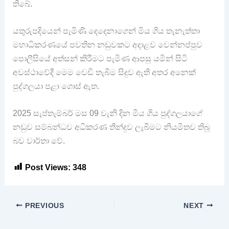
තිබේ.
යතුරුපදියෙන් පැමිණි දෙදෙනාගෙන් මිය ගිය තැනැත්තා
මහාධිකරණයේ පවතින නඩුවකට අදාළව වෙන්නප්පුව
පොලීසියේ අත්සන් කිරීමට පැමිණ ආපසු යමින් සිටි
අවස්ථාවේදී මෙම වෙඩි තැබීම සිදුව ඇති අතර අනෙක්
පුද්ගලයා පළා ගොස් ඇත.
2025 සැප්තැම්බර් මස 09 වැනි දින මිය ගිය පුද්ගලයාගේ
නඩුව සම්බන්ධව අධිකරණ තීන්දුව ලැබීමට නියමිතව තිබූ
බව වාර්තා වේ.
Post Views:
348
PREVIOUS
NEXT