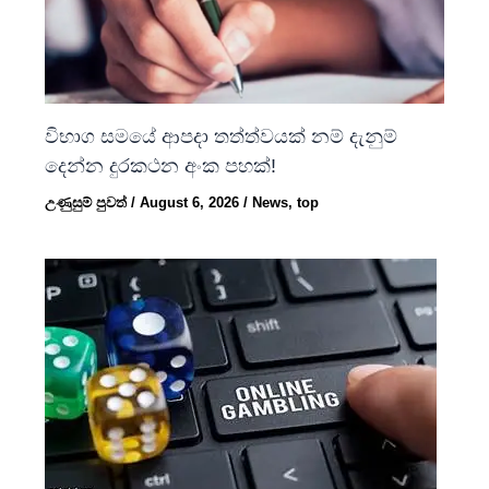
විභාග සමයේ ආපදා තත්ත්වයක් නම් දැනුම්
දෙන්න දුරකථන අංක පහක්!
උණුසුම් පුවත්
/
August 6, 2026
/
News
,
top