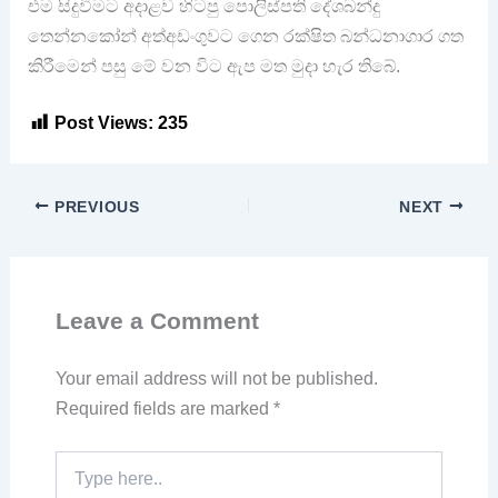
එම සිදුවීමට අදාළව හිටපු පොලිස්පති දේශබන්දු
තෙන්නකෝන් අත්අඩංගුවට ගෙන රක්ෂිත බන්ධනාගාර ගත
කිරීමෙන් පසු මේ වන විට ඇප මත මුදා හැර තිබේ.
Post Views:
235
PREVIOUS
NEXT
Leave a Comment
Your email address will not be published.
Required fields are marked
*
Type
here..