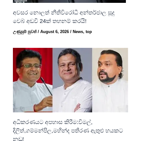
අවසර නොලත් නීතිවිරෝධී අන්තර්ජාල සූදු
වෙබ් අඩවි 24ක් තහනම් කරයි!
උණුසුම් පුවත්
/
August 6, 2026
/
News
,
top
අධිකරණයට අපහාස කිරීම:විමල්,
දිලිත්,ගම්මන්පිල,මහින්ද පතිරණ ඇතුළු හයකට
නඩු!