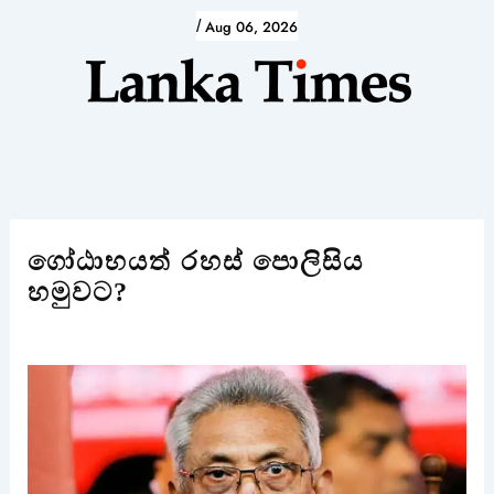
Skip
/
Aug 06, 2026
to
content
ගෝඨාභයත් රහස් පොලිසිය
හමුවට?