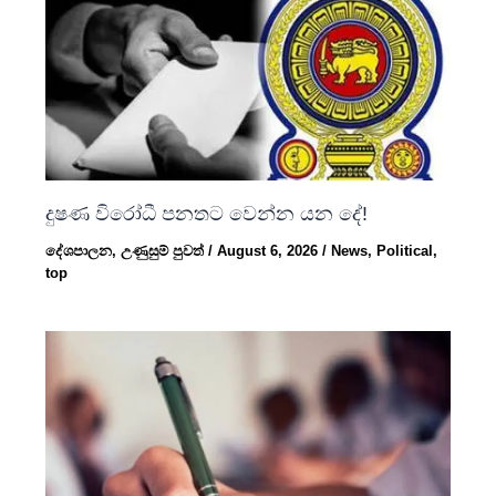
දුෂණ විරෝධී පනතට වෙන්න යන දේ!
දේශපාලන
,
උණුසුම් පුවත්
/
August 6, 2026
/
News
,
Political
,
top