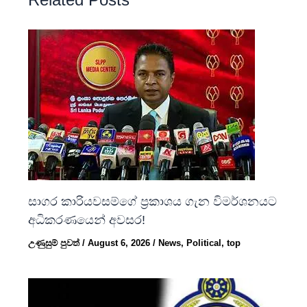
සාගර කාරියවසම්ගේ ප්‍රකාශය ගැන විමර්ශනයට
අධිකරණයෙන් අවසර!
උණුසුම් පුවත්
/
August 6, 2026
/
News
,
Political
,
top