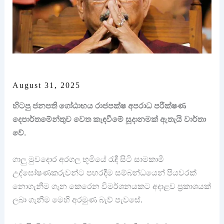
August 31, 2025
හිටපු ජනපති ගෝඨාභය රාජපක්ෂ අපරාධ පරීක්ෂණ
දෙපාර්තමේන්තුව වෙත කැඳවීමේ සූදානමක් ඇතැයි වාර්තා
වේ.
‍ගාලු මුවදොර අරගල භූමියේ රැඳී සිටි සාමකාමී
උද්ඝෝෂණකරුවන්ට පහරදීම සම්බන්ධයෙන් පියවරක්
නොගැනීම ගැන කෙරෙන විමර්ශනයකට අදාළව ප්‍රකාශයක්
ලබා ගැනීම මෙහි අරමුණ බැව් පැවසේ.