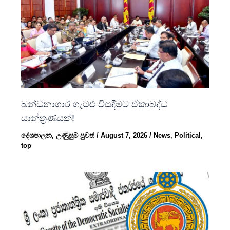
බන්ධනාගාර ගැටළු විසඳීමට ඒකාබද්ධ
යාන්ත්‍රණයක්!
දේශපාලන
,
උණුසුම් පුවත්
/
August 7, 2026
/
News
,
Political
,
top