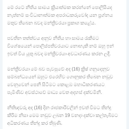
මේ රටේ නීතිය සාමය ක්‍රියාත්මක කරන්නේ පොලීසියද
නැත්නම් සංවිධානාත්මක අපරාධකරුවෝද යන ප්‍රශ්නය
මතුව තිබෙන බවද මන්ත්‍රීවරයා ප්‍රකාශ කළේය.
පවතින තත්ත්වය අනුව නීතිය හා සාමය රැකීමට
විශේෂයෙන් පොලිස්පතිවරයාට නොහැකි නම් ඔහු ඉන්
ඉවත් විය යුතු බවද මන්ත්‍රීවරයා අවධාරණය කරන ලදී.
මන්ත්‍රීවරයා මේ බව පැවසුවේ අද (16) ක්‍රිෂ් ගනුදෙනුව
සම්බන්ධයෙන් ඔහුට එරෙහිව ගොනුකර තිබෙන නඩුව
වෙනුවෙන් පෙනී සිටීමට කොළඹ මහාධිකරණයට
පැමිණිව අවස්ථාවේ මාධ්‍ය වෙත අදහස් දක්වමිනි.
නීතිඥවරු අද (16) දින රාජකාරීවලින් ඉවත් වීමට තීන්දු
කිරීම නිසා මෙම නඩුව ලබන 19 වනදා දක්වා කල්තැබීමට
අධිකරණය තීන්දු කර තිබුණි.