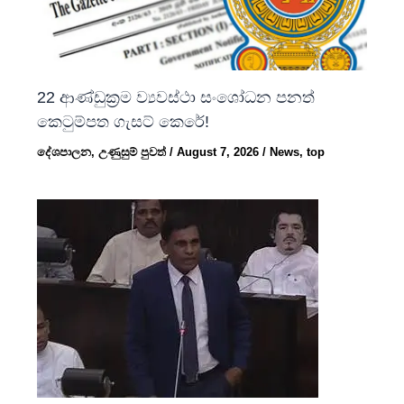
22 ආණ්ඩුක්‍රම ව්‍යවස්ථා සංශෝධන පනත්
කෙටුම්පත ගැසට් කෙරේ!
දේශපාලන
,
උණුසුම් පුවත්
/
August 7, 2026
/
News
,
top