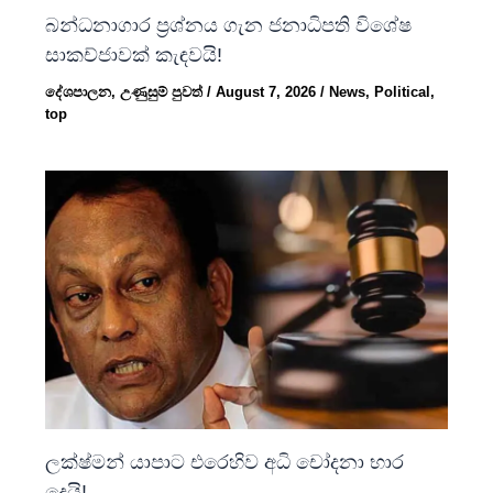
බන්ධනාගාර ප්‍රශ්නය ගැන ජනාධිපති විශේෂ
සාකච්ජාවක් කැඳවයි!
දේශපාලන
,
උණුසුම් පුවත්
/
August 7, 2026
/
News
,
Political
,
top
ලක්ෂ්මන් යාපාට එරෙහිව අධි චෝදනා භාර
දෙයි!