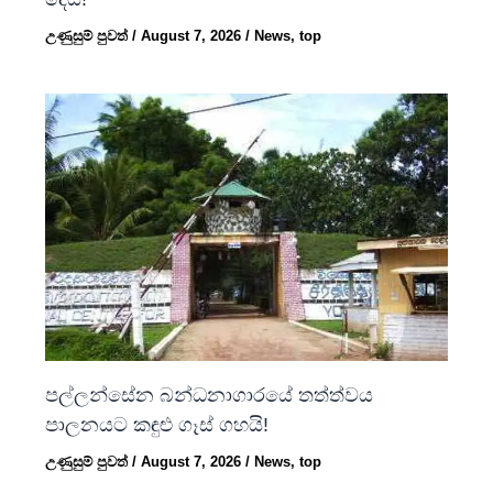
උණුසුම් පුවත්
/
August 7, 2026
/
News
,
top
පල්ලන්සේන බන්ධනාගාරයේ තත්ත්වය
පාලනයට කඳුළු ගෑස් ගහයි!
උණුසුම් පුවත්
/
August 7, 2026
/
News
,
top