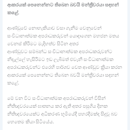
ආකරයක් පෙනෙන්නට තිබෙන බවයි මන්ත්‍රීවරයා සඳහන්
කළේ.
ආණ්ඩුවේ නොහැකියාව වසා ගැනීම වෙනුවෙන්
සංවිධානාත්මක අපරාධකරුවන් යොදාගෙන මහජන මතය
වෙනස් කිරීමට මැදිහත්ව සිටින අතර
ආණ්ඩුවට සම්බන්ධ සංවිධානාත්මක අපරාධකරුවන්ට
නිදැල්ලේ හැසිරීමට ඉඩ ලැබීමත් එවැනි සංවිධානාත්මක
අපරාධකරුවන්ට එරෙහි පාර්ශව වෙත ආණ්ඩුව ක්‍රියා කරන
ආකරයක් පෙනෙන්නට තිබෙන බවයි මන්ත්‍රීවරයා සඳහන්
කළේ.
මේ වන විට සංවිධානාත්මක අපරාධකරුවන් විසින්
නීතිඥවරයෙක් ඝාතනය කර ඇති අතර පසුගිය දිනක
නීතිඥවරයෙක්ට අධිකරණ භූමියේදී පහරදීමක්ද සිදුවූ බව
හෙතෙම කියා සිටියේය.