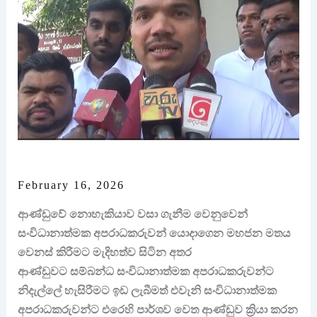
February 16, 2026
ආණ්ඩුවේ නොහැකියාව වසා ගැනීම වෙනුවෙන්
සංවිධානාත්මක අපරාධකරුවන් යොදාගෙන මහජන මතය
වෙනස් කිරීමට මැදිහත්ව සිටින අතර
ආණ්ඩුවට සම්බන්ධ සංවිධානාත්මක අපරාධකරුවන්ට
නිදැල්ලේ හැසිරීමට ඉඩ ලැබීමත් එවැනි සංවිධානාත්මක
අපරාධකරුවන්ට එරෙහි පාර්ශව වෙත ආණ්ඩුව ක්‍රියා කරන