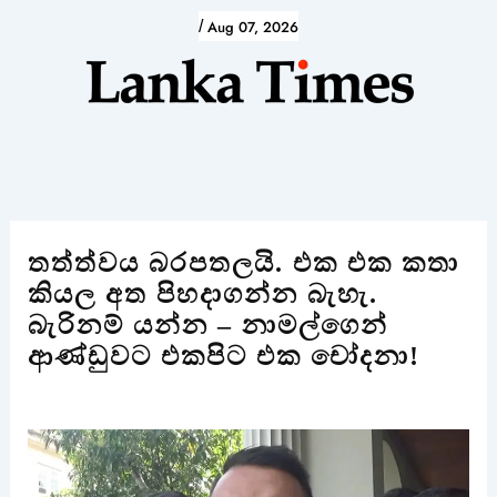
Skip
/
Aug 07, 2026
to
content
තත්ත්වය බරපතලයි. එක එක කතා
කියල අත පිහදාගන්න බැහැ.
බැරිනම් යන්න – නාමල්ගෙන්
ආණ්ඩුවට එකපිට එක චෝදනා!