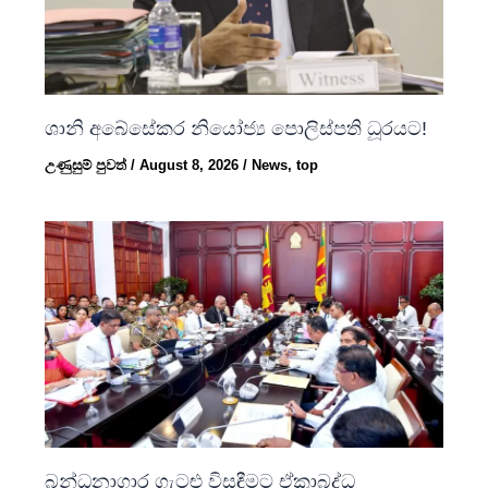
ශානි අබේසේකර නියෝජ්‍ය පොලිස්පති ධූරයට!
උණුසුම් පුවත්
/
August 8, 2026
/
News
,
top
බන්ධනාගාර ගැටළු විසඳීමට ඒකාබද්ධ