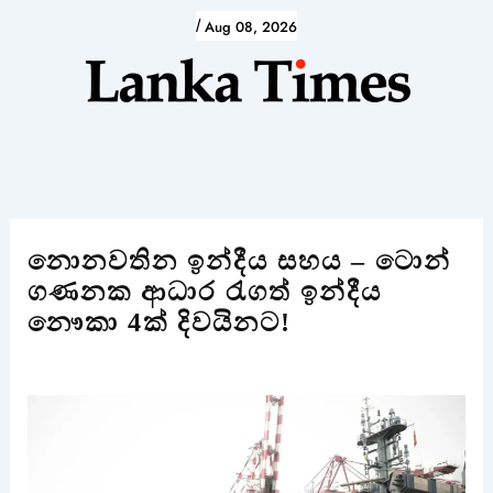
Skip
/
Aug 08, 2026
to
content
නොනවතින ඉන්දීය සහය – ටොන්
ගණනක ආධාර රැගත් ඉන්දීය
නෞකා 4ක් දිවයිනට!