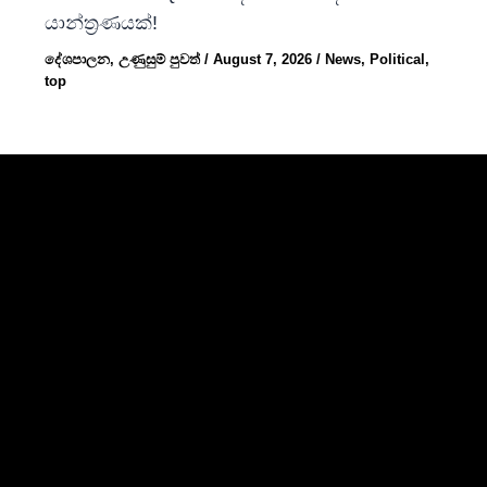
යාන්ත්‍රණයක්!
දේශපාලන
,
උණුසුම් පුවත්
/
August 7, 2026
/
News
,
Political
,
top