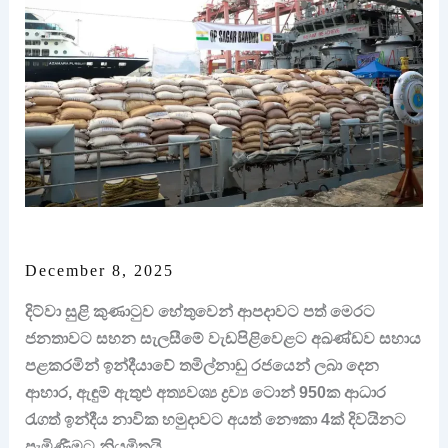
December 8, 2025
දිට්වා සුළි කුණාටුව හේතුවෙන් ආපදාවට පත් මෙරට
ජනතාවට සහන සැලසීමේ වැඩපිළිවෙළට අඛණ්ඩව සහාය
පළකරමින් ඉන්දීයාවේ තමිල්නාඩු රජයෙන් ලබා දෙන
ආහාර, ඇඳුම් ඇතුළු අත්‍යවශ්‍ය ද්‍රව්‍ය ටොන් 950ක ආධාර
රැගත් ඉන්දීය නාවික හමුදාවට අයත් නෞකා 4ක් දිවයිනට
පැමිණීමට නියමිතයි.