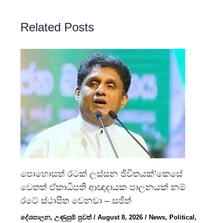
Related Posts
පොහොසත් රටක් ලස්සන ජිවිතයක්’කෙසේ
වෙතත් ඒකාධිපති ආඥාදායක පාලනයක් නම්
රටේ ස්ථාපිත වෙනවා – සජිත්
දේශපාලන
,
උණුසුම් පුවත්
/
August 8, 2026
/
News
,
Political
,