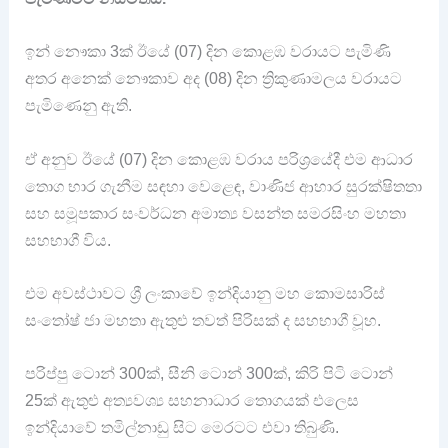
ඉන් නෞකා 3ක් ඊයේ (07) දින කොළඹ වරායට පැමිණි
අතර අනෙක් නෞකාව අද (08) දින ත්‍රිකුණාමලය වරායට
පැමිණෙනු ඇති.
ඒ අනුව ඊයේ (07) දින කොළඹ වරාය පරිශ්‍රයේදී එම ආධාර
තොග භාර ගැනීම සඳහා වෙළෙඳ, වාණිජ ආහාර සුරක්ෂිතතා
සහ සමූපකාර සංවර්ධන අමාත්‍ය වසන්ත සමරසිංහ මහතා
සහභාගී විය.
එම අවස්ථාවට ශ්‍රී ලංකාවේ ඉන්දියානු මහ කොමසාරිස්
සංතෝෂ් ජා මහතා ඇතුළු තවත් පිරිසක් ද සහභාගී වූහ.
පරිප්පු ටොන් 300ක්, සීනි ටොන් 300ක්, කිරි පිටි ටොන්
25ක් ඇතුළු අත්‍යවශ්‍ය සහනාධාර තොගයක් එලෙස
ඉන්දියාවේ තමිල්නාඩු සිට මෙරටට එවා තිබුණි.