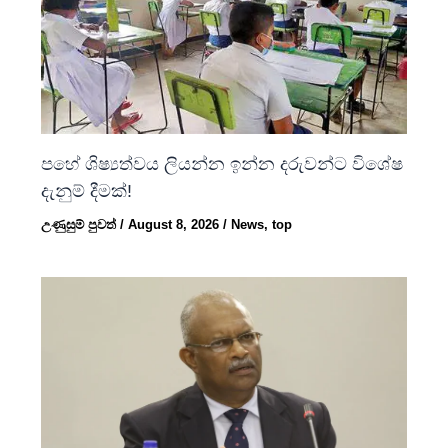
පහේ ශිෂ්‍යත්වය ලියන්න ඉන්න දරුවන්ට විශේෂ
දැනුම් දීමක්!
උණුසුම් පුවත්
/
August 8, 2026
/
News
,
top