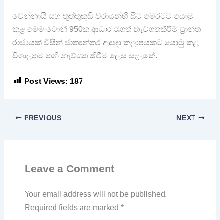
චෙන්නායි සහ තූත්තුකුඩි වරායන්හි සිට මෙරටට යොමු
කළ මෙම ටොන් 950ක ආධාර රැගත් නැව්ගතකිරීම ප්‍රාන්ත
රාජ්‍යයක් විසින් ජාත්‍යන්තර ආපදා කලාපයකට යොමු කළ
විශාලතම තනි නැව්ගත කිරීම ලෙස සැලකේ.
Post Views:
187
PREVIOUS
NEXT
Leave a Comment
Your email address will not be published.
Required fields are marked
*