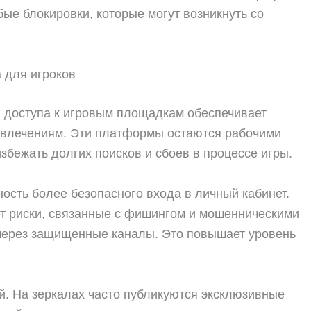
ые блокировки, которые могут возникнуть со
 для игроков
 доступа к игровым площадкам обеспечивает
звлечениям. Эти платформы остаются рабочими
избежать долгих поисков и сбоев в процессе игры.
ость более безопасного входа в личный кабинет.
т риски, связанные с фишингом и мошенническими
 через защищенные каналы. Это повышает уровень
. На зеркалах часто публикуются эксклюзивные