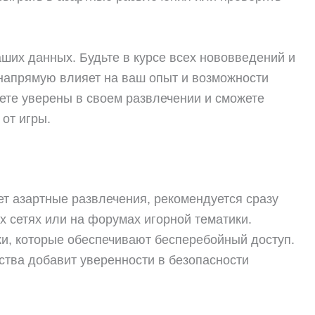
ших данных. Будьте в курсе всех нововведений и
 напрямую влияет на ваш опыт и возможности
ете уверены в своем развлечении и сможете
от игры.
ет азартные развлечения, рекомендуется сразу
 сетях или на форумах игорной тематики.
и, которые обеспечивают бесперебойный доступ.
ства добавит уверенности в безопасности