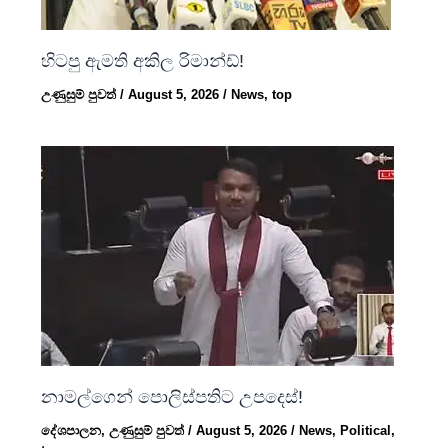
හිටපු ඇමති අකිල රිමාන්ඩ්!
උණුසුම් පුවත්
/
August 5, 2026
/
News
,
top
නාමල්ගෙන් පොලිස්පතිට උපදෙස්!
දේශපාලන
,
උණුසුම් පුවත්
/
August 5, 2026
/
News
,
Political
,