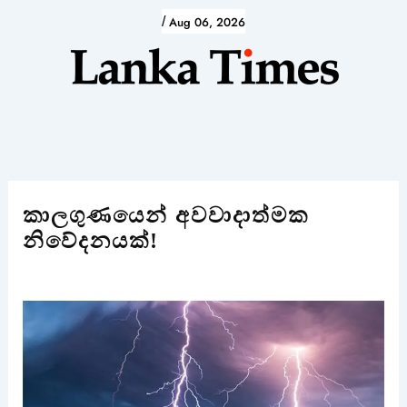
Skip
/
Aug 06, 2026
to
content
කාලගුණයෙන් අවවාදාත්මක
නිවේදනයක්!