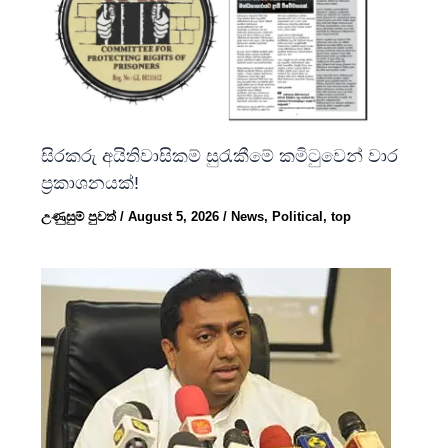
සිරකරු අයිතිවාසිකම් සුරැකීමේ කමිටුවෙන් වාර
ප්‍රකාශනයක්!
උණුසුම් පුවත්
/
August 5, 2026
/
News
,
Political
,
top