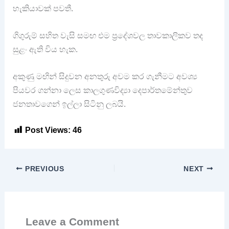
හැකියාවක් පවතී.
ගිගුරුම් සහිත වැසි සමඟ එම ප්‍රදේශවල තාවකාලිකව තද
සුළං ඇති විය හැක.
අකුණු මඟින් සිදුවන අනතුරු අවම කර ගැනීමට අවශ්‍ය
පියවර ගන්නා ලෙස කාලගුණවිද්‍යා දෙපාර්තමේන්තුව
ජනතාවගෙන් ඉල්ලා සිටිනු ලබයි.
Post Views:
46
PREVIOUS
NEXT
Leave a Comment