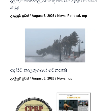
දිලිත්,ගම්මන්පිල,මහින්ද පතිරණ ඇතුළු හයකට
නඩු!
උණුසුම් පුවත්
/
August 6, 2026
/
News
,
Political
,
top
අද සිට කාලගුණයේ වෙනසක්!
උණුසුම් පුවත්
/
August 6, 2026
/
News
,
top