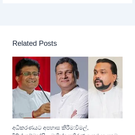
Related Posts
අධිකරණයට අපහාස කිරීම:විමල්,