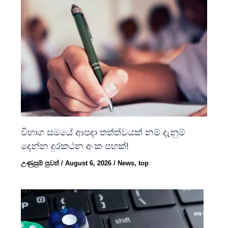
විභාග සමයේ ආපදා තත්ත්වයක් නම් දැනුම්
දෙන්න දුරකථන අංක පහක්!
උණුසුම් පුවත්
/
August 6, 2026
/
News
,
top