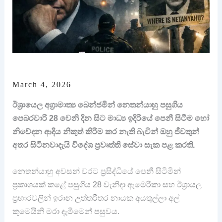
March 4, 2026
ඊශ්‍රායෙල අග්‍රාමාත්‍ය බෙන්ජමින් නෙතන්යාහු පසුගිය
පෙබරවාරි 28 වෙනි දින සිට මාධ්‍ය ඉදිරියේ පෙනී සිටීම හෝ
නිවේදන ආදිය නිකුත් කිරීම කර නැති බැවින් ඔහු ජීවතුන්
අතර සිටිනවාදැයි විදේශ ප්‍රවෘත්ති සේවා සැක පළ කරති.
නෙතන්යාහු අවසන් වරට ප්‍රසිද්ධියේ පෙනී සිටිමින්
ප්‍රකාශයක් කළේ පසුගිය 28 වැනිදා ඇමෙරිකා සහ ඊශ්‍රායල
ප්‍රහාරවලින් ඉරාන උත්තරීතර නායක අයතුල්ලා අල්
කුමෙයිනි මරා දැමීමෙන් පසුවය.