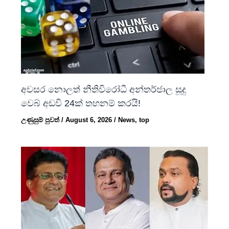
අවසර නොලත් නීතිවිරෝධී අන්තර්ජාල සූදු
වෙබ් අඩවි 24ක් තහනම් කරයි!
උණුසුම් පුවත්
/
August 6, 2026
/
News
,
top