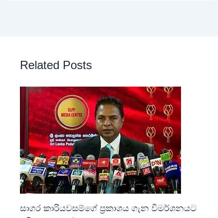
Related Posts
සාගර කාරියවසම්ගේ ප්‍රකාශය ගැන විමර්ශනයට