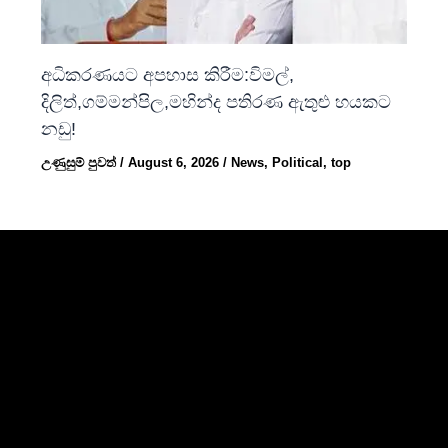
අධිකරණයට අපහාස කිරීම:විමල්,
දිලිත්,ගම්මන්පිල,මහින්ද පතිරණ ඇතුළු හයකට
නඩු!
උණුසුම් පුවත්
/
August 6, 2026
/
News
,
Political
,
top