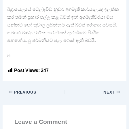
ඊශ්‍රායෙලයේ ටෙල්අවීව් නුවර අගමැති කාර්යාලයද ඉලක්ක
කර තමන් ප්‍රහාර එල්ල කළ බවත් ඉන් අගමැතිවරයා මිය
යන්නට හෝ තුවාල ලබන්නට ඇති බවත් ඉරානය පවසයි.
සමහර මාධ්‍ය වාර්තා කරන්නේ ආරක්ෂාව පිණිස
නෙතන්යාහු ජර්මනියට පළා ගොස් ඇති බවයි.
ම
Post Views:
247
PREVIOUS
NEXT
Leave a Comment