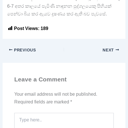
6-7 අතර කාලයේ පැමිණි නාඳුනන පුද්ගලයෙකු පිහියක්
පෙන්වා බිය කර ඇයව දූෂණය කර ඇති බව පැවසේ.
Post Views:
189
PREVIOUS
NEXT
Leave a Comment
Your email address will not be published.
Required fields are marked
*
Type
here..