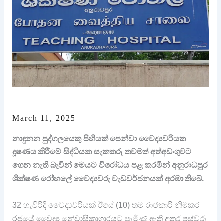
March 11, 2025
නාඳුනන පුද්ගලයෙකු පිහියක් පෙන්වා වෛද්‍යවරියක
දූෂණය කිරීමේ සිද්ධියක සැකකරු තවමත් අත්අඩංගුවට
ගෙන නැති බැවින් මෙයට විරෝධය පළ කරමින් අනුරාධපුර
ශික්ෂණ රෝහලේ වෛද්‍යවරු වැඩවර්ජනයක් අරඹා තිබේ.
32 හැවිරිදි වෛද්‍යවරියක් ඊයේ (10) තම රාජකාරි නිමකර
රජයේ වෛද්‍ය නේවාසිකාගාරයට පැමිණ ඇති අතර පස්වරු