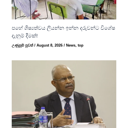
පහේ ශිෂ්‍යත්වය ලියන්න ඉන්න දරුවන්ට විශේෂ
දැනුම් දීමක්!
උණුසුම් පුවත්
/
August 8, 2026
/
News
,
top