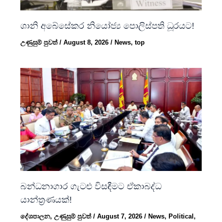
ශානි අබේසේකර නියෝජ්‍ය පොලිස්පති ධූරයට!
උණුසුම් පුවත්
/
August 8, 2026
/
News
,
top
බන්ධනාගාර ගැටළු විසඳීමට ඒකාබද්ධ
යාන්ත්‍රණයක්!
දේශපාලන
,
උණුසුම් පුවත්
/
August 7, 2026
/
News
,
Political
,