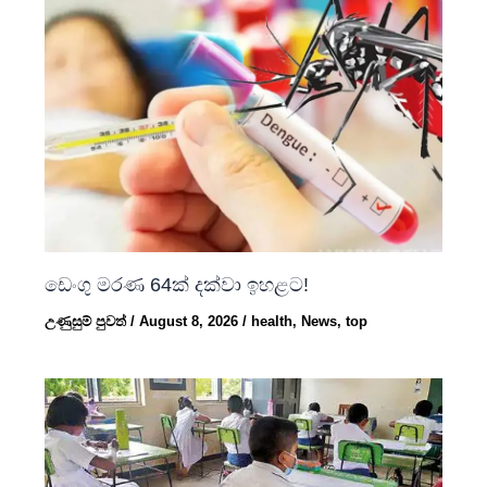
ඩෙංගු මරණ 64ක් දක්වා ඉහළට!
උණුසුම් පුවත්
/
August 8, 2026
/
health
,
News
,
top