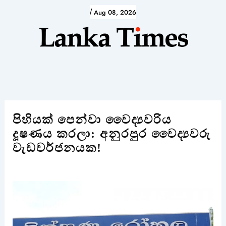
Skip
/
Aug 08, 2026
to
content
පිහියක් පෙන්වා වෛද්‍යවරිය
දූෂණය කරලා: අනුරපුර වෛද්‍යවරු
වැඩවර්ජනයක!