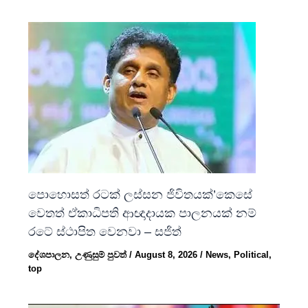
පොහොසත් රටක් ලස්සන ජිවිතයක්’කෙසේ
වෙතත් ඒකාධිපති ආඥාදායක පාලනයක් නම්
රටේ ස්ථාපිත වෙනවා – සජිත්
දේශපාලන
,
උණුසුම් පුවත්
/
August 8, 2026
/
News
,
Political
,
top