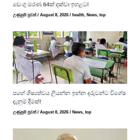
ඩෙංගු මරණ 64ක් දක්වා ඉහළට!
උණුසුම් පුවත්
/
August 8, 2026
/
health
,
News
,
top
පහේ ශිෂ්‍යත්වය ලියන්න ඉන්න දරුවන්ට විශේෂ
දැනුම් දීමක්!
උණුසුම් පුවත්
/
August 8, 2026
/
News
,
top