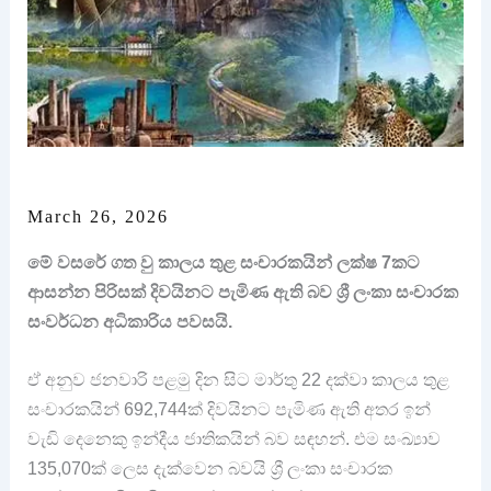
March 26, 2026
මේ වසරේ ගත වු කාලය තුළ සංචාරකයින් ලක්ෂ 7කට
ආසන්න පිරිසක් දිවයිනට පැමිණ ඇති බව ශ්‍රී ලංකා සංචාරක
සංවර්ධන අධිකාරිය පවසයි.
ඒ අනුව ජනවාරි පළමු දින සිට මාර්තු 22 දක්වා කාලය තුළ
සංචාරකයින් 692,744ක් දිවයිනට පැමිණ ඇති අතර ඉන්
වැඩි දෙනෙකු ඉන්දීය ජාතිකයින් බව සඳහන්. එම සංඛ්‍යාව
135,070ක් ලෙස දැක්වෙන බවයි ශ්‍රී ලංකා සංචාරක