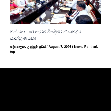
බන්ධනාගාර ගැටළු විසඳීමට ඒකාබද්ධ
යාන්ත්‍රණයක්!
දේශපාලන
,
උණුසුම් පුවත්
/
August 7, 2026
/
News
,
Political
,
top