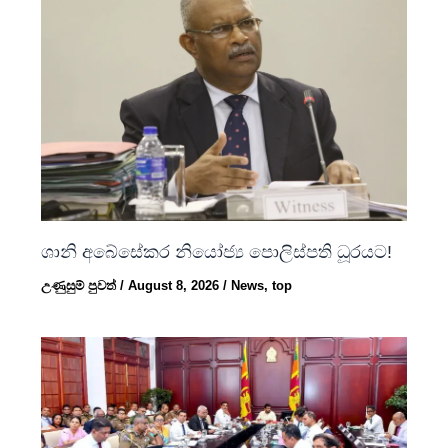
ශානි අබේසේකර නියෝජ්‍ය පොලිස්පති ධූරයට!
උණුසුම් පුවත්
/
August 8, 2026
/
News
,
top