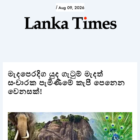
Skip
/
Aug 09, 2026
to
content
මැදපෙරදිග යුද ගැටුම් මැදත්
සංචාරක පැමිණීමේ කැපී පෙනෙන
වෙනසක්!