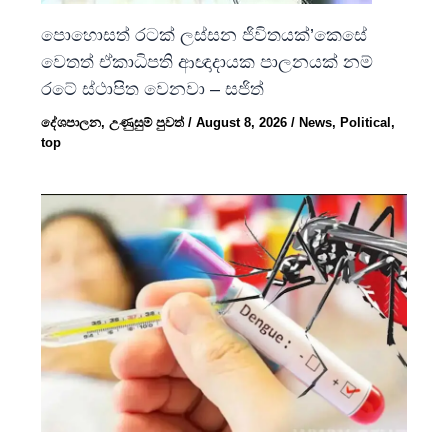
පොහොසත් රටක් ලස්සන ජිවිතයක්’කෙසේ
වෙතත් ඒකාධිපති ආඥාදායක පාලනයක් නම්
රටේ ස්ථාපිත වෙනවා – සජිත්
දේශපාලන
,
උණුසුම් පුවත්
/
August 8, 2026
/
News
,
Political
,
top