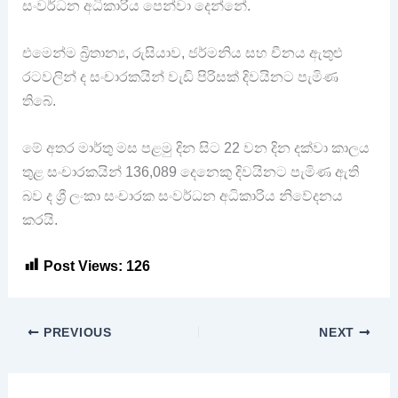
සංවර්ධන අධිකාරිය පෙන්වා දෙන්නේ.
එමෙන්ම බ්‍රිතාන්‍ය, රුසියාව, ජර්මනිය සහ චීනය ඇතුළු
රටවලින් ද සංචාරකයින් වැඩි පිරිසක් දිවයිනට පැමිණ
තිබේ.
මේ අතර මාර්තු මස පළමු දින සිට 22 වන දින දක්වා කාලය
තුළ සංචාරකයින් 136,089 දෙනෙකු දිවයිනට පැමිණ ඇති
බව ද ශ්‍රී ලංකා සංචාරක සංවර්ධන අධිකාරිය නිවේදනය
කරයි.
Post Views:
126
PREVIOUS
NEXT