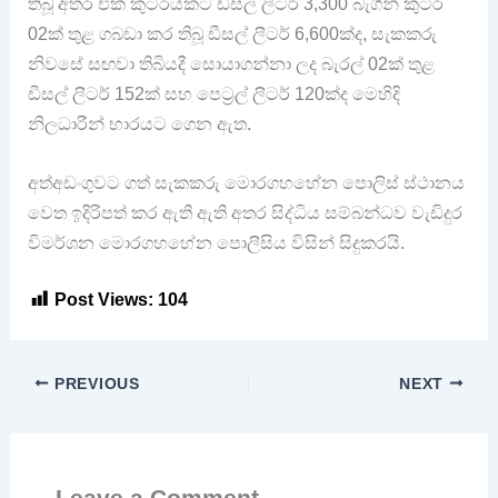
තිබූ අතර එක් කුටීරයකට ඩීසල් ලීටර් 3,300 බැගින් කුටීර
02ක් තුළ ගබඩා කර තිබූ ඩීසල් ලීටර් 6,600ක්ද, සැකකරු
නිවසේ සඟවා තිබියදී සොයාගන්නා ලද බැරල් 02ක් තුළ
ඩීසල් ලීටර් 152ක් සහ පෙට්‍රල් ලීටර් 120ක්ද මෙහිදි
නිලධාරීන් භාරයට ගෙන ඇත.
අත්අඩංගුවට ගත් සැකකරු මොරගහහේන පොලිස් ස්ථානය
වෙත ඉදිරිපත් කර ඇති ඇති අතර සිද්ධිය සම්බන්ධව වැඩිදුර
විමර්ශන මොරගහහේන පොලීසිය විසින් සිදුකරයි.
Post Views:
104
PREVIOUS
NEXT
Leave a Comment