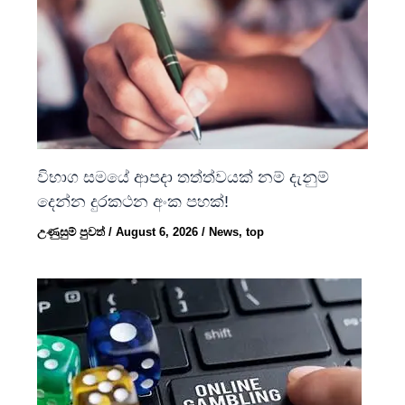
විභාග සමයේ ආපදා තත්ත්වයක් නම් දැනුම්
දෙන්න දුරකථන අංක පහක්!
උණුසුම් පුවත්
/
August 6, 2026
/
News
,
top