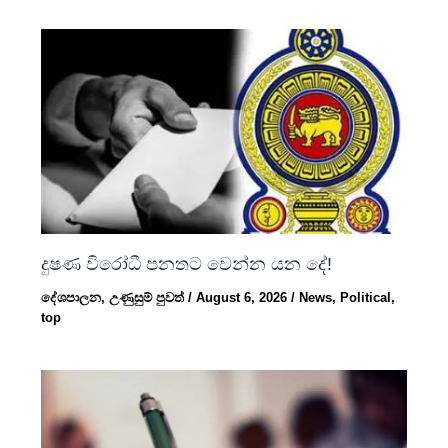
දුෂණ විරෝධී පනතට වෙන්න යන දේ!
දේශපාලන
,
උණුසුම් පුවත්
/
August 6, 2026
/
News
,
Political
,
top