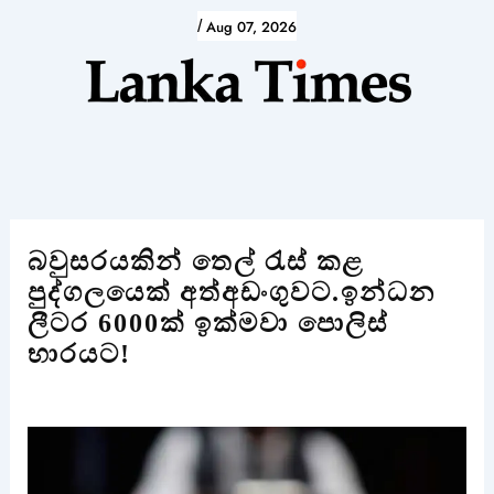
Skip
/
Aug 07, 2026
to
content
බවුසරයකින් තෙල් රැස් කළ
පුද්ගලයෙක් අත්අඩංගුවට.ඉන්ධන
ලීටර 6000ක් ඉක්මවා පොලිස්
භාරයට!