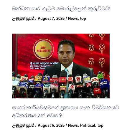
බන්ධනාගාර ගැටුම් බොරැල්ලෙන් කුරුවිටට!
උණුසුම් පුවත්
/
August 7, 2026
/
News
,
top
සාගර කාරියවසම්ගේ ප්‍රකාශය ගැන විමර්ශනයට
අධිකරණයෙන් අවසර!
උණුසුම් පුවත්
/
August 6, 2026
/
News
,
Political
,
top