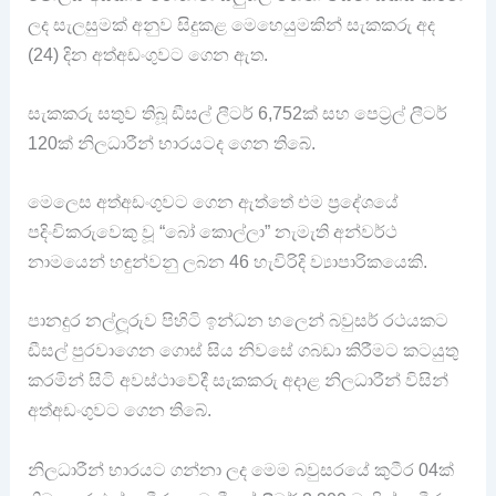
ලද සැලසුමක් අනුව සිදුකළ මෙහෙයුමකින් සැකකරු අද
(24) දින අත්අඩංගුවට ගෙන ඇත.
සැකකරු සතුව තිබූ ඩීසල් ලීටර් 6,752ක් සහ පෙට්‍රල් ලීටර්
120ක් නිලධාරීන් භාරයටද ගෙන තිබේ.
මෙලෙස අත්අඩංගුවට ගෙන ඇත්තේ එම ප්‍රදේශයේ
පදිංචිකරුවෙකු වූ “බෝ කොල්ලා” නැමැති අන්වර්ථ
නාමයෙන් හඳුන්වනු ලබන 46 හැවිරිදි ව්‍යාපාරිකයෙකි.
පානදුර නල්ලූරුව පිහිටි ඉන්ධන හලෙන් බවුසර් රථයකට
ඩීසල් පුරවාගෙන ගොස් සිය නිවසේ ගබඩා කිරීමට කටයුතු
කරමින් සිටි අවස්ථාවේදී සැකකරු අදාළ නිලධාරීන් විසින්
අත්අඩංගුවට ගෙන තිබේ.
නිලධාරීන් භාරයට ගන්නා ලද මෙම බවුසරයේ කුටීර 04ක්