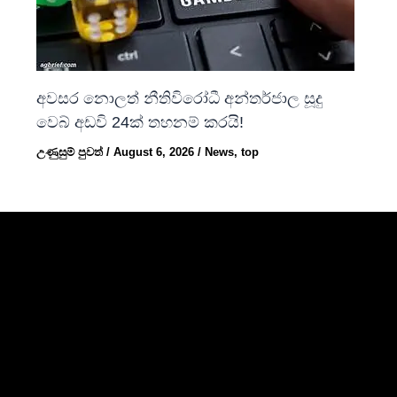
අවසර නොලත් නීතිවිරෝධී අන්තර්ජාල සූදු
වෙබ් අඩවි 24ක් තහනම් කරයි!
උණුසුම් පුවත්
/
August 6, 2026
/
News
,
top