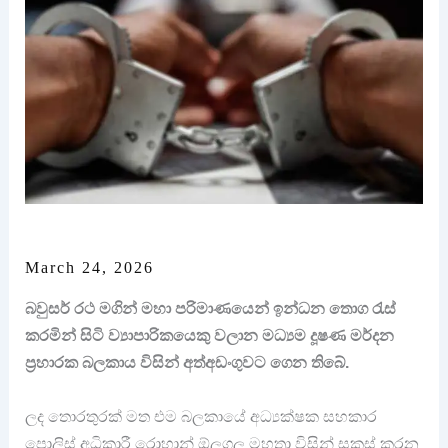
March 24, 2026
බවුසර් රථ මගින් මහා පරිමාණයෙන් ඉන්ධන තොග රැස්
කරමින් සිටි ව්‍යාපාරිකයෙකු වලාන මධ්‍යම දූෂණ මර්දන
ප්‍රහාරක බලකාය විසින් අත්අඩංගුවට ගෙන තිබේ.
ලද තොරතුරක් මත එම බලකායේ අධ්‍යක්ෂක සහකාර
පොලිස් අධිකාරී රොහාන් ඕලුගල මහතා විසින් සකස් කරන