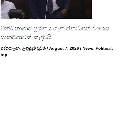
බන්ධනාගාර ප්‍රශ්නය ගැන ජනාධිපති විශේෂ
සාකච්ජාවක් කැඳවයි!
දේශපාලන
,
උණුසුම් පුවත්
/
August 7, 2026
/
News
,
Political
,
top