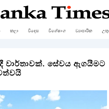
ක
කලා
විදෙස
විශේෂාංග
ව්‍යාපාරික
උතු
ී වාර්තාවක්. සේවය ඇගයීමට
ත්වයි