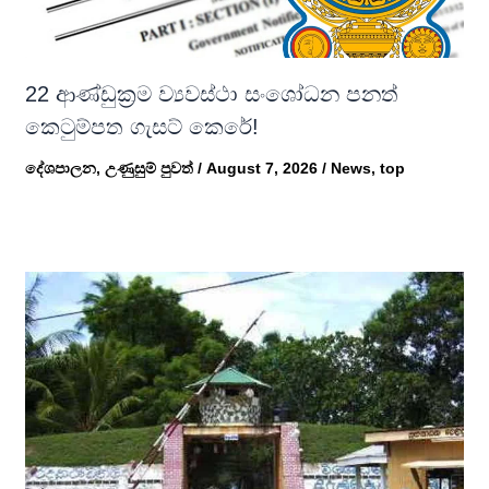
22 ආණ්ඩුක්‍රම ව්‍යවස්ථා සංශෝධන පනත්
කෙටුම්පත ගැසට් කෙරේ!
දේශපාලන
,
උණුසුම් පුවත්
/
August 7, 2026
/
News
,
top