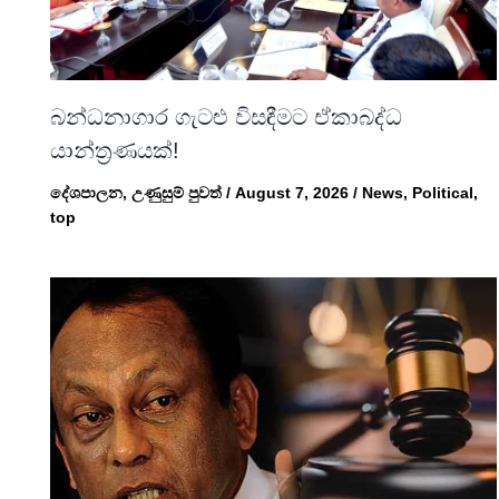
බන්ධනාගාර ගැටළු විසඳීමට ඒකාබද්ධ
යාන්ත්‍රණයක්!
දේශපාලන
,
උණුසුම් පුවත්
/
August 7, 2026
/
News
,
Political
,
top