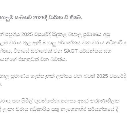
් සංඛ්‍යාව 2025දී වාර්තා වී තිබේ.
 පසුගිය 2025 වසරේදී සිදුකළ බහාලු ප්‍රමාණය අසූ
ඹ වරාය තුළ ඇති බහාලු පර්යන්තය වන වරාය අධිකාරිය
යන්තය, චීනයේ සමාගමක් වන SAGT පර්යන්තය සහ
්තයන්ගේ එකතුවක් වන බවත්ය.
ලු ප්‍රමාණය හැත්තෑහක් ලක්ෂය වන බවත් 2025 වසරේදී
.
රාය සහ සිවිල් ගුවන්සේවා අමාත්‍ය අනුර කරුණාතිලක
රී ලංකා වරාය අධිකාරිය සතු නැගෙනහිර පර්යන්තයේ දී