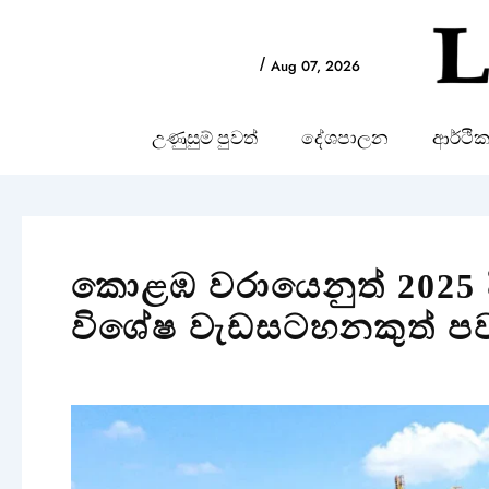
Skip
to
/
Aug 07, 2026
content
උණුසුම් පුවත්
දේශපාලන
ආර්ථි
කොළඹ වරායෙනුත් 2025 ද
විශේෂ වැඩසටහනකුත් පව