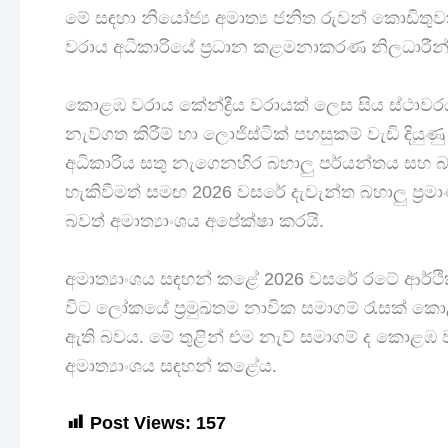
මේ සඳහා නියෝජ්‍ය අමාත්‍ය ජනිත රුවන් කොඩිතුව
වරාය අධිකාරියේ ප්‍රධාන කළමනාකරණ නිලධාරීන් ස
කොළඹ වරාය කේන්ද්‍රීය වරායක් ලෙස සිය ස්ථාවරය 
නැව්ගත කිරීම් හා ලොජිස්ටික් පහසුකම් වැඩි දිය
අධිකාරිය සතු නැගෙනහිර බහාලු පර්යන්තය සහ බට
හැකිවීමත් සමඟ 2026 වසරේ දැවැන්ත බහාලු ප්
බවත් අමාත්‍යාංශය අපේක්ෂා කරයි.
අමාත්‍යාංශය සඳහන් කළේ 2026 වසරේ රටේ ආර්ථ
විට ලෝකයේ ප්‍රමුඛතම නාවික සමාගම් රැසක් කො
ඇති බවය. මේ තුළින් එම නැව් සමාගම් ද කොළඹ 
අමාත්‍යාංශය සඳහන් කළේය.
Post Views:
157