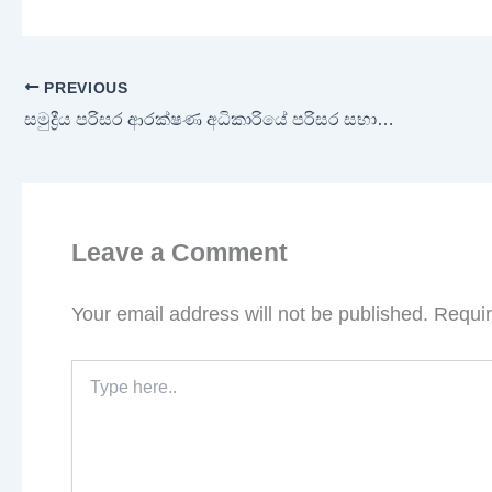
PREVIOUS
සමුද්‍රීය පරිසර ආරක්ෂණ අධිකාරියේ පරිසර සභාව වසර දෙකකට පසු අද රැස්වෙයි!
Leave a Comment
Your email address will not be published.
Requir
Type
here..