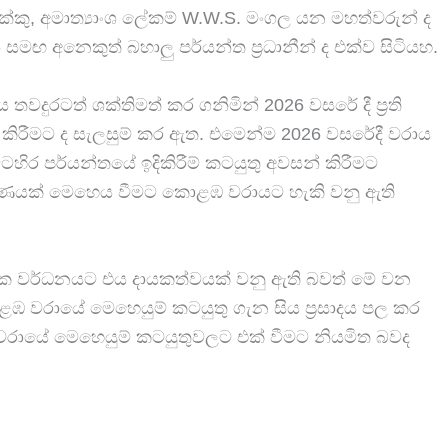
ක්කු, අමාත්‍යාංශ ලේකම් W.W.S. මංගල යන මහත්වරුන් ද
මඟ අනෙකුත් බහාලු පර්යන්ත ප්‍රධානීන් ද එක්ව සිටියහ.
තවදුරටත් ශක්තිමත් කර ගනිමින් 2026 වසරේ දී ප්‍රති
ුණු කිරීමට ද සැලසුම් කර ඇත. එමෙන්ම 2026 වසරේදී වරාය
හිර පර්යන්තයේ ඉදිකිරීම් කටයුතු අවසන් කිරීමට
‍රමාණයක් මෙහෙය වීමට කොළඹ වරායට හැකි වනු ඇති
ික වර්ධනයට එය දායකත්වයක් වනු ඇති බවත් මේ වන
ළඹ වරායේ මෙහෙයුම් කටයුතු ගැන සිය ප්‍රසාදය පල කර
වරායේ මෙහෙයුම් කටයුතුවලට එක් වීමට නියමිත බවද