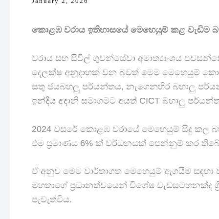
January 2, 2026
කොළඹ වරාය ඉතිහාසයේ මෙහෙයුම් කළ වැඩිම බහාලුම
වරාය සහ සිවිල් ගුවන්සේවා අමාත්‍යාංශය පවසන්නේ
දෙලක්ෂ අනූදාහක් වන බවත් මෙම මෙහෙයුම් කොළ
සතු ජයබහලු පර්යන්තය, නැගෙනහිර බහාලු පර්
ඉන්දීය අදානි සමාගමට අයත් CICT බහාලු පර්යන
2024 වසරේ කොළඹ වරායේ මෙහෙයුම් සිදු කල බහා
එම ප්‍රමාණය 6% ක් වර්ධනයක් පෙන්නුම් කර තිබේ
ඒ අනුව මෙම වාර්තාගත මෙහෙයුම් ඇගයීම සඳහා ව
මහතාගේ ප්‍රධානත්වයෙන් විශේෂ වැඩසටහනක්ද ශ්‍
පැවැත්විය.