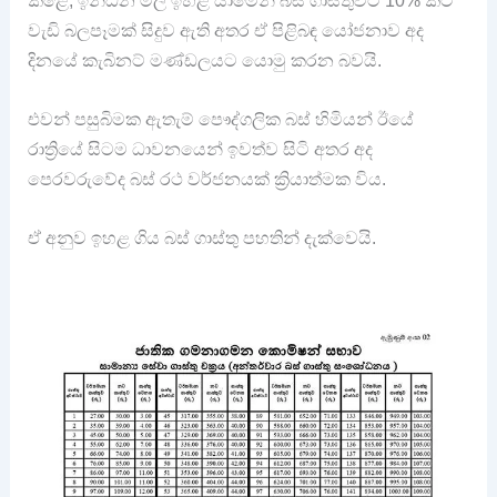
වැඩි බලපෑමක් සිදුව ඇති අතර ඒ පිළිබඳ යෝජනාව අද
දිනයේ කැබිනට් මණ්ඩලයට යොමු කරන බවයි.
එවන් පසුබිමක ඇතැම් පෞද්ගලික බස් හිමියන් ඊයේ
රාත්‍රියේ සිටම ධාවනයෙන් ඉවත්ව සිටි අතර අද
පෙරවරුවේද බස් රථ වර්ජනයක් ක්‍රියාත්මක විය.
ඒ අනුව ඉහළ ගිය බස් ගාස්තු පහතින් දැක්වෙයි.