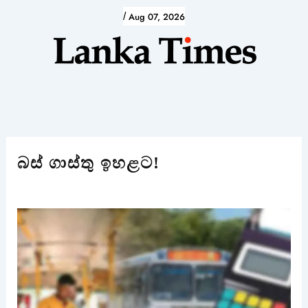
Skip
/
Aug 07, 2026
to
content
බස් ගාස්තු ඉහළට!