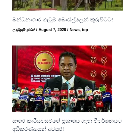
බන්ධනාගාර ගැටුම් බොරැල්ලෙන් කුරුවිටට!
උණුසුම් පුවත්
/
August 7, 2026
/
News
,
top
සාගර කාරියවසම්ගේ ප්‍රකාශය ගැන විමර්ශනයට
අධිකරණයෙන් අවසර!