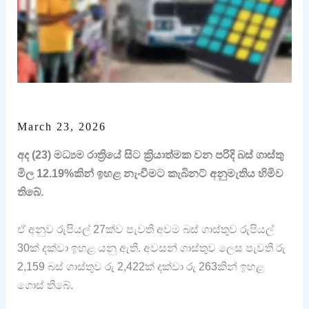
March 23, 2026
අද (23) මධ්‍යම රාත්‍රියේ සිට ක්‍රියාත්මක වන පරිදි බස් ගාස්තු
මිල 12.19%කින් ඉහළ නැංවීමට කැබිනට් අනුමැතිය හිමිව
තිබේ.
ඒ අනුව රුපියල් 27ක්ව පැවති අවම බස් ගාස්තුව රුපියල්
30ක් දක්වා ඉහළ යනු ඇති. අවසන් ගාස්තුව ලෙස පැවති රු
2,159 බස් ගාස්තුව රු 2,422ක් දක්වා රු 263කින් ඉහළ
ගොස් තිබේ.