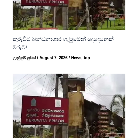
කුරුවිට බන්ධනාගාර ගැටුමෙන් දෙදෙනෙක්
මරුට!
උණුසුම් පුවත්
/
August 7, 2026
/
News
,
top