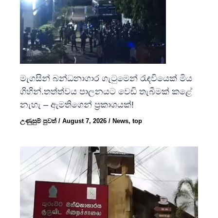
මැගසින් බන්ධනාගාර ගැටුමෙන් රැඳවියෙක් මිය
ගිහින්.තත්ත්වය පාලනයට වෙඩි තැබීමක් කළේ
නැහැ – ඇමතිගෙන් ප්‍රකාශයක්!
උණුසුම් පුවත්
/
August 7, 2026
/
News
,
top