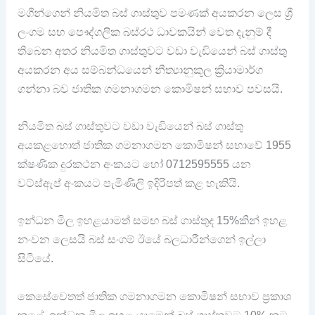
මගීන්ගෙන් නියමිත බස් ගාස්තුව පමණක් අයකරන ලෙස ශ්‍රී
ලංගම සහ පෞද්ගලික බස්රථ ධාවකයින් වෙත දැනුම් දී
තිබෙන අතර නියමිත ගාස්තුවට වඩා වැඩියෙන් බස් ගාස්තු
අයකරන අය සම්බන්ධයෙන් නීත්‍යානුකූල ක්‍රියාමාර්ග
ගන්නා බව ජාතික ගමනාගමන කොමිෂන් සභාව පවසයි.
නියමිත බස් ගාස්තුවට වඩා වැඩියෙන් බස් ගාස්තු
අයකළහොත් ජාතික ගමනාගමන කොමිෂන් සභාවේ 1955
ක්ෂණික දුරකථන අංකයට හෝ 0712595555 යන
වට්ස්ඇප් අංකයට පැමිණිලි ඉදිරිපත් කළ හැකියි.
ඉන්ධන මිල ඉහළයාමත් සමඟ බස් ගාස්තුද 15%කින් ඉහළ
නංවන ලෙසයි බස් සංගම් ඊයේ බලධාරීන්ගෙන් ඉල්ලා
සිටියේ.
කෙසේවෙතත් ජාතික ගමනාගමන කොමිෂන් සභාව ප්‍රකාශ
කළේ, ඉන්ධන මිල ඉහළ යාමෙන් බස් ගාස්තුවට 10% කට