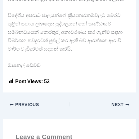
විදේශීය අපරාධ ජාලයන්ගේ ක්‍රියාකාරකම්වලට මෙරට
තුළින් සහාය ලබාදෙන පුද්ගලයන් හෝ කණ්ඩායම්
සම්බන්ධයෙන් තොරතුරු අනාවරණය කර ගැනීම සඳහා
විමර්ශන තවදුරටත් පුළුල් කර ඇති බව ආරක්ෂක ආරංචි
මාර්ග වැඩිදුරටත් සඳහන් කරයි.
මානෙල් ඩේවිඩ්
Post Views:
52
PREVIOUS
NEXT
Leave a Comment