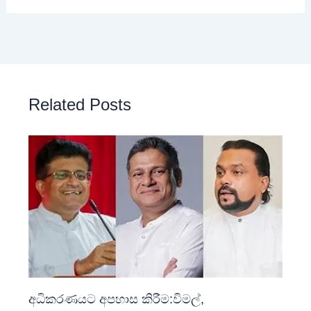
Related Posts
අධිකරණයට අපහාස කිරීම:විමල්,