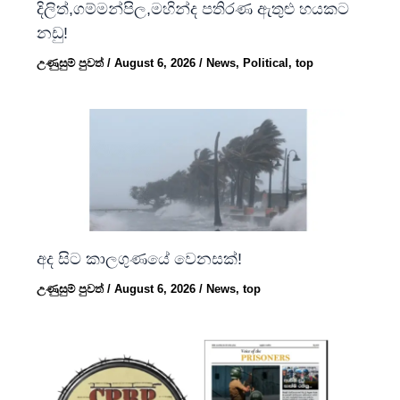
දිලිත්,ගම්මන්පිල,මහින්ද පතිරණ ඇතුළු හයකට
නඩු!
උණුසුම් පුවත්
/
August 6, 2026
/
News
,
Political
,
top
අද සිට කාලගුණයේ වෙනසක්!
උණුසුම් පුවත්
/
August 6, 2026
/
News
,
top