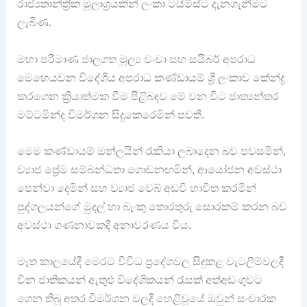
රාජ්‍යතාන්ත්‍රික මූලාශ්‍රයකින් ලංකා ටයිම්ස්ට දැනගැනීමට
ලැබිණ.
මහා පරිමාණ ජාලගත මූල්‍ය වංචා සහ සයිබර් අපරාධ
මෙහෙයවන විදේශීය අපරාධ කණ්ඩායම් ශ්‍රී ලංකාව කේන්ද්‍ර
කරගෙන ක්‍රියාත්මක වීම පිළිබඳව මේ වන විට ජාත්‍යන්තර
මට්ටමින්ද විමර්ශන සිදුකෙරෙමින් පවතී.
මෙම කණ්ඩායම් ඔන්ලයින් රැකියා ලබාදෙන බව පවසමින්,
ව්‍යාජ ප්‍රේම සම්බන්ධතා ගොඩනඟමින්, ආයෝජන අවස්ථා
පෙන්වා දෙමින් සහ ව්‍යාජ වෙබ් අඩවි භාවිත කරමින්
පුද්ගලයන්ගේ මුදල් හා බැංකු තොරතුරු සොරකම් කරන බව
අවස්ථා ගණනාවකදී අනාවරණය විය.
මෑත කාලයේදී මෙරට විවිධ ප්‍රදේශවල සිදුකළ වැටලීම්වලදී
චීන ජාතිකයන් ඇතුළු විදේශිකයන් රැසක් අත්අඩංගුවට
ගෙන තිබූ අතර විමර්ශන වලදී හෙළිවූයේ ඔවුන් සංචාරක