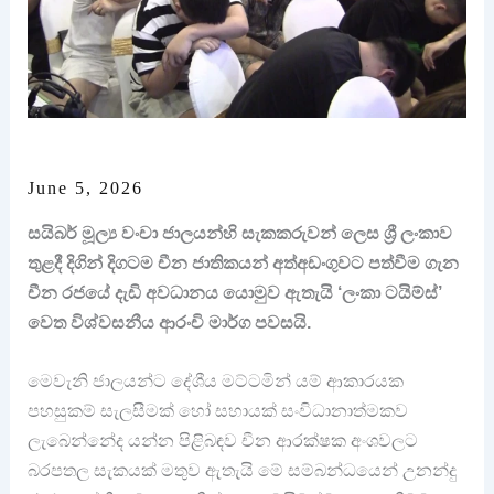
June 5, 2026
සයිබර් මූල්‍ය වංචා ජාලයන්හි සැකකරුවන් ලෙස ශ්‍රී ලංකාව
තුළදී දිගින් දිගටම චීන ජාතිකයන් අත්අඩංගුවට පත්වීම ගැන
චීන රජයේ දැඩි අවධානය යොමුව ඇතැයි ‘ලංකා ටයිම්ස්’
වෙත විශ්වසනීය ආරංචි මාර්ග පවසයි.
මෙවැනි ජාලයන්ට දේශීය මට්ටමින් යම් ආකාරයක
පහසුකම් සැලසීමක් හෝ සහායක් සංවිධානාත්මකව
ලැබෙන්නේද යන්න පිළිබඳව චීන ආරක්ෂක අංශවලට
බරපතල සැකයක් මතුව ඇතැයි මේ සම්බන්ධයෙන් උනන්දු