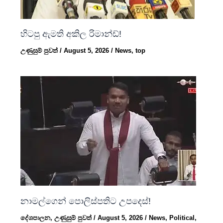
හිටපු ඇමති අකිල රිමාන්ඩ්!
උණුසුම් පුවත්
/
August 5, 2026
/
News
,
top
නාමල්ගෙන් පොලිස්පතිට උපදෙස්!
දේශපාලන
,
උණුසුම් පුවත්
/
August 5, 2026
/
News
,
Political
,