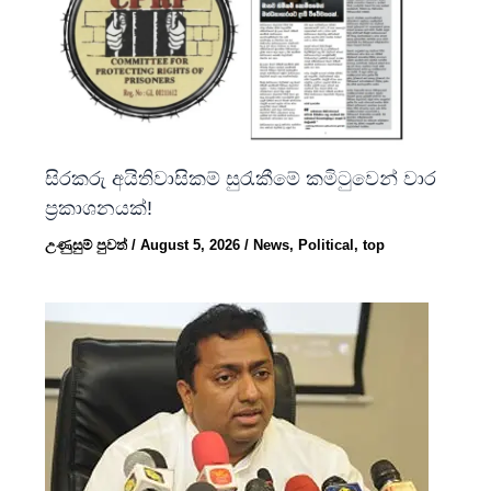
සිරකරු අයිතිවාසිකම් සුරැකීමේ කමිටුවෙන් වාර
ප්‍රකාශනයක්!
උණුසුම් පුවත්
/
August 5, 2026
/
News
,
Political
,
top