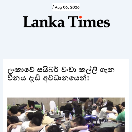
Skip
/
Aug 06, 2026
to
content
ලංකාවේ සයිබර් වංචා කල්ලි ගැන
චීන⁣ය දැඩි අවධානයෙන්!