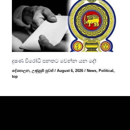
දුෂණ විරෝධී පනතට වෙන්න යන දේ!
දේශපාලන
,
උණුසුම් පුවත්
/
August 6, 2026
/
News
,
Political
,
top