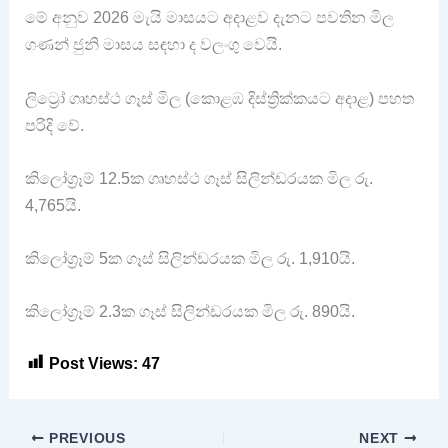
මේ අනුව 2026 මැයි මාසයට අදාළව දැනට පවතින මිල
ගණන් ජුනි මාසය සඳහා ද වලංගු වෙයි.
ලිට්‍රෝ ගෘහස්ථ ගෑස් මිල (කොළඹ දිස්ත්‍රික්කයට අදාළ) පහත
පරිදි වේ.
කිලෝග්‍රෑම් 12.5ක ගෘහස්ථ ගෑස් සිලින්ඩරයක මිල රු.
4,765යි.
කිලෝග්‍රෑම් 5ක ගෑස් සිලින්ඩරයක මිල රු. 1,910යි.
කිලෝග්‍රෑම් 2.3ක ගෑස් සිලින්ඩරයක මිල රු. 890යි.
Post Views:
47
PREVIOUS
NEXT