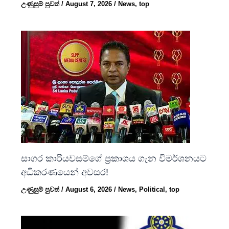
උණුසුම් පුවත්
/
August 7, 2026
/
News
,
top
සාගර කාරියවසම්ගේ ප්‍රකාශය ගැන විමර්ශනයට
අධිකරණයෙන් අවසර!
උණුසුම් පුවත්
/
August 6, 2026
/
News
,
Political
,
top