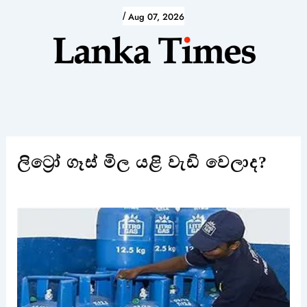
Skip
/
Aug 07, 2026
to
content
ලිට්‍රෝ ගෑස් මිල යළි වැඩි වෙලාද?