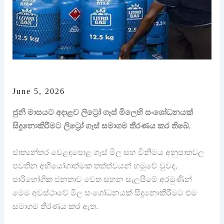
June 5, 2026
ජුනි මාසයට අදාළව ලිට්‍රෝ ගෑස් මිලෙහි සංශෝධනයක්
සිදුනොකිරීමට ලිට්‍රෝ ගෑස් සමාගම තීරණය කර තිබේ.
ජාත්‍යන්තර වෙළඳපොළ ගෑස් මිල සහ විනිමය අනුපාතවල
පවතින අභියෝගාත්මක තත්ත්වයන් හමුවේ වුවද,
පාරිභෝගික ජනතාව වෙත සහන සැලසීමේ අරමුණින්
මෙම අවස්ථාවේ මිල සංශෝධනයක් සිදුනොකිරීමට එම
සමාගම තීරණය කර ඇත.