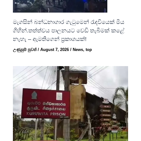
මැගසින් බන්ධනාගාර ගැටුමෙන් රැඳවියෙක් මිය
ගිහින්.තත්ත්වය පාලනයට වෙඩි තැබීමක් කළේ
නැහැ – ඇමතිගෙන් ප්‍රකාශයක්!
උණුසුම් පුවත්
/
August 7, 2026
/
News
,
top