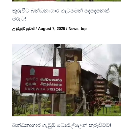
කුරුවිට බන්ධනාගාර ගැටුමෙන් දෙදෙනෙක්
මරුට!
උණුසුම් පුවත්
/
August 7, 2026
/
News
,
top
බන්ධනාගාර ගැටුම් බොරැල්ලෙන් කුරුවිටට!