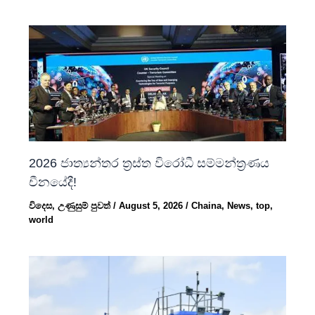
2026 ජාත්‍යන්තර ත්‍රස්ත විරෝධී සම්මන්ත්‍රණය
චීනයේදී!
විදෙස
,
උණුසුම් පුවත්
/
August 5, 2026
/
Chaina
,
News
,
top
,
world