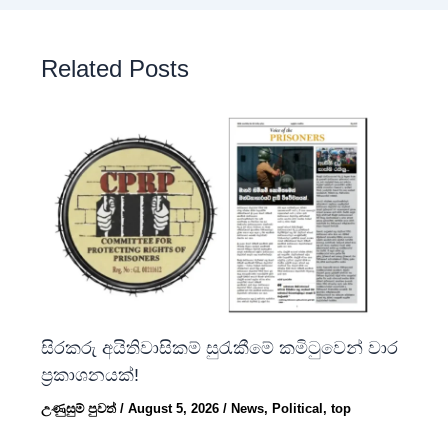
Related Posts
සිරකරු අයිතිවාසිකම් සුරැකීමේ කමිටුවෙන් වාර
ප්‍රකාශනයක්!
උණුසුම් පුවත්
/
August 5, 2026
/
News
,
Political
,
top