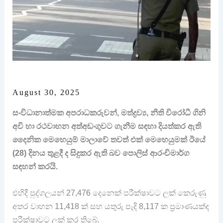
August 30, 2025
සංවිධානාත්මක අපරාධකරුවන්, මත්ද්‍රව්‍ය, නීති විරෝධී ගිනි
අවි හා රථවාහන අත්අඩංගුවට ගැනීම සඳහා දියත්කර ඇති
දෛනික මෙහෙයුම් මාලාවේ තවත් එක් මෙහෙයුමක් ඊයේ
(28) දිනය තුළදී ද සිදුකර ඇති බව පොලිස් ආරංචිමාර්ග
සඳහන් කරයි.
එහිදී පුද්ගලයන් 27,476 දෙනෙක් පරීක්ෂාවට ලක් කෙරුණු
අතර වාහන 11,418 ක් සහ යතුරු පැදි 8,117 ක ප‍්‍රමාණයක්ද
පරීක්ෂාවට ලක් කර තිබේ.