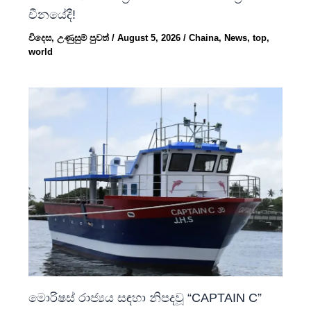
චීනයේදී!
විදෙස
,
උණුසුම් පුවත්
/
August 5, 2026
/
Chaina
,
News
,
top
,
world
මොරිෂස් රාජ්‍යය සඳහා නිපදවූ “CAPTAIN C”