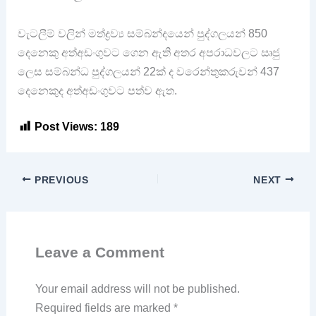
වැටලීම් වලින් මත්ද්‍රව්‍ය සම්බන්දයෙන් පුද්ගලයන් 850
දෙනෙකු අත්අඩංගුවට ගෙන ඇති අතර අපරාධවලට ඍජු
ලෙස සම්බන්ධ පුද්ගලයන් 22ක් ද වරෙන්තුකරුවන් 437
දෙනෙකුද අත්අඩංගුවට පත්ව ඇත.
Post Views:
189
PREVIOUS
NEXT
Leave a Comment
Your email address will not be published.
Required fields are marked
*