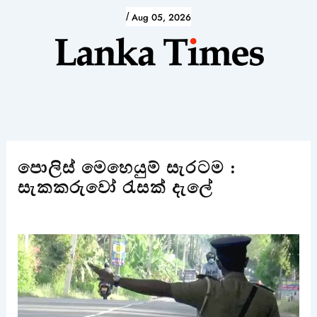
Skip
/
Aug 05, 2026
to
content
පොලිස් මෙහෙයුම් සැරටම :
සැකකරුවෝ රැසක් දැලේ