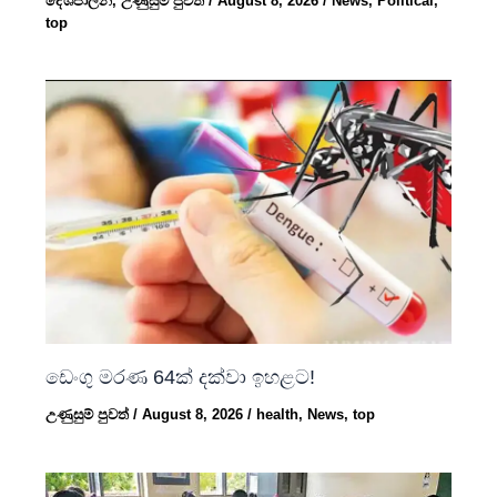
දේශපාලන
,
උණුසුම් පුවත්
/
August 8, 2026
/
News
,
Political
,
top
ඩෙංගු මරණ 64ක් දක්වා ඉහළට!
උණුසුම් පුවත්
/
August 8, 2026
/
health
,
News
,
top