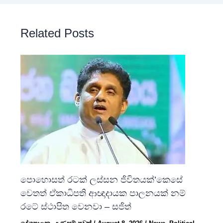
Related Posts
පොහොසත් රටක් ලස්සන ජිවිතයක්’කෙසේ
වෙතත් ඒකාධිපති ආඥාදායක පාලනයක් නම්
රටේ ස්ථාපිත වෙනවා – සජිත්