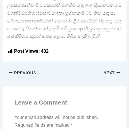
උපකරණ හිඟ වීම කෙරෙහි වගකිව යුතු අංශ ක්‍රියාකරන මේ
වගකීම්විරහිත ස්වභාවය ඉතා ප්‍රශ්නකාරී බව කිව යුතු ය.
මේ ගැන ඉතා ඉක්මනින් සොයා බැලීම ආණ්ඩුව සිදු කළ යුතු
ය. මෙවැනි තත්වයන් උදාවීම පිටුපස ආණ්ඩුව අපහසුතාවට
පත් කිරීමේ කුමන්ත්‍රණද සැඟව තිබිය හැකි බැවිනි.
Post Views:
432
PREVIOUS
NEXT
Leave a Comment
Your email address will not be published.
Required fields are marked
*