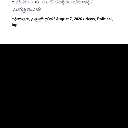
බන්ධනාගාර ගැටළු විසඳීමට ඒකාබද්ධ
යාන්ත්‍රණයක්!
දේශපාලන
,
උණුසුම් පුවත්
/
August 7, 2026
/
News
,
Political
,
top