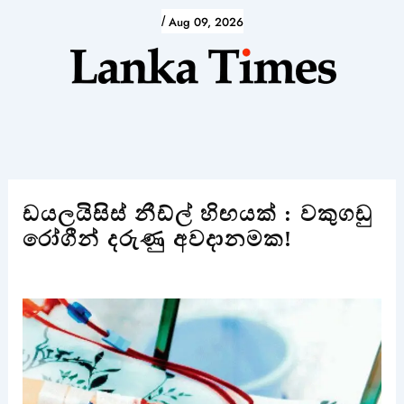
Skip
/
Aug 09, 2026
to
content
ඩයලයිසිස් නීඩ්ල් හිඟයක් : වකුගඩු
රෝගීන් දරුණු අවදානමක!