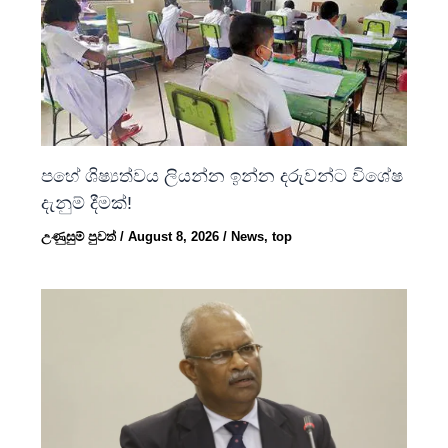
පහේ ශිෂ්‍යත්වය ලියන්න ඉන්න දරුවන්ට විශේෂ
දැනුම් දීමක්!
උණුසුම් පුවත්
/
August 8, 2026
/
News
,
top