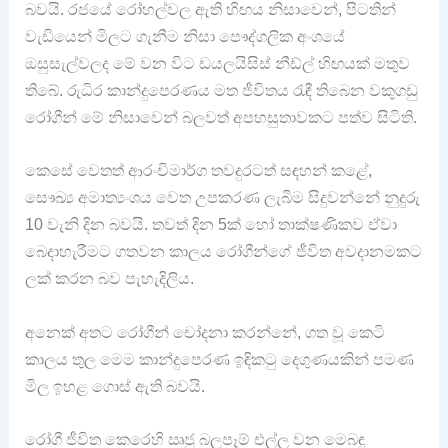
බවයි. රජයේ රෝහල්වල ඇති හිඟය නිසාවෙන්, පිටතින්
වැඩියෙන් මිලට ගැනීම නිසා පෞද්ගලික අංශයේ
ඔසුසැල්වලද මේ වන විට ඩයලයිසිස් නීඩ්ල් හිඟයක් මතුව
තිබේ. රුධිර කාන්දුපෙරණය මත ජීවිතය රැඳී තිබෙන වකුගඩු
රෝගීන් මේ නිසාවෙන් බලවත් අපහසුතාවකට පත්ව සිටිති.
කෙසේ වෙතත් ආරංචිමාර්ග තවදුරටත් සඳහන් කළේ,
සෞඛ්‍ය අමාත්‍යංශය වෙත උපකරණ ලැබීම සිදුවන්නේ නුදුරු
10 වැනි දින බවයි. තවත් දින 5ක් හෝ තාක්ෂණිකව ඒවා
බෙදාහැරීමට ගතවන කාලය රෝගීන්ගේ ජීවිත අවදානමකට
ලක් කරන බව පැහැදිලිය.
අනෙක් අතට රෝගීන් චෝදනා කරන්නේ, ගත වූ කෙටි
කාලය තුල මෙම කාන්දුපෙරණ ඉඳිකටු දෙගුණයකින් පමණ
මිල ඉහළ ගොස් ඇති බවයි.
රෝගී ජීවිත කෙරෙහි ඍජු බලපෑම් එල්ල වන මෙබඳු