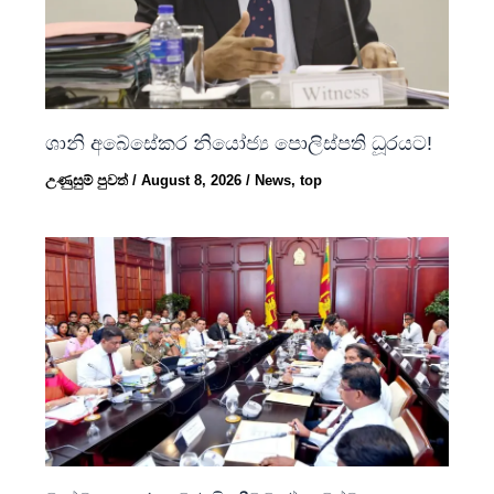
ශානි අබේසේකර නියෝජ්‍ය පොලිස්පති ධූරයට!
උණුසුම් පුවත්
/
August 8, 2026
/
News
,
top