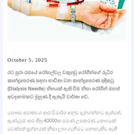
October 5, 2025
රට පුරා රජයේ රෝහල්වල වකුගඩු රෝගීන්ගේ රුධිර
කාන්දුපෙරණ සඳහා භාවිතා වන කාන්දුපෙරණ ඉඳිකටු
(Dialysis Needle
)
හිඟයක් ඇති වීම නිසා රෝගීන් මහත්
අවදානමකට මුහුණ දී ඇතැයි වාර්තා වේ.
සෞඛ්‍ය අමාත්‍යංශ ආරංචිමාර්ග අනුව දැනගන්නට ඇත්තේ,
ඇණැවුම් කර තිබු 40000ක පමණ උපකරණ තොගයක්
චෙක්පත් ප්‍රශ්නයක් නිසා ලබා ගැනීමට නොහැකිව ඇති