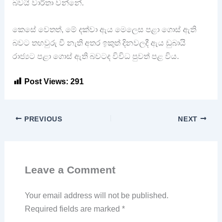
බවයි වාර්තා වන්නේ.
කෙසේ වෙතත්, මේ දක්වා ඇය මෙලෙස පළා ගොස් ඇති
බවට තහවුරු වී නැති අතර ඉකුත් දිනවලදී ඇය ඩුබායි
රාජ්‍යට පළා ගොස් ඇති බවටද විවිධ පුවත් පළ විය.
Post Views:
291
PREVIOUS
NEXT
Leave a Comment
Your email address will not be published.
Required fields are marked
*