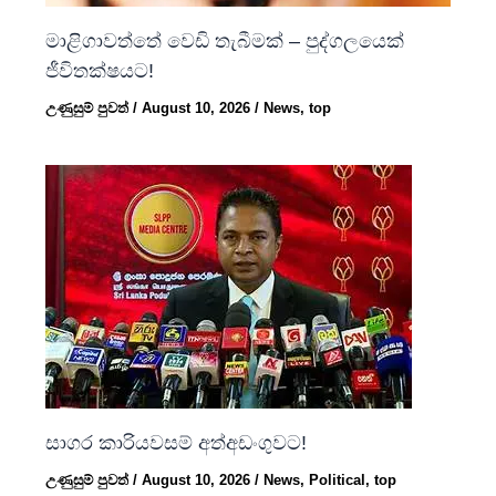
මාළිගාවත්තේ වෙඩි තැබීමක් – පුද්ගලයෙක්
ජීවිතක්ෂයට!
උණුසුම් පුවත්
/
August 10, 2026
/
News
,
top
සාගර කාරියවසම් අත්අඩංගුවට!
උණුසුම් පුවත්
/
August 10, 2026
/
News
,
Political
,
top