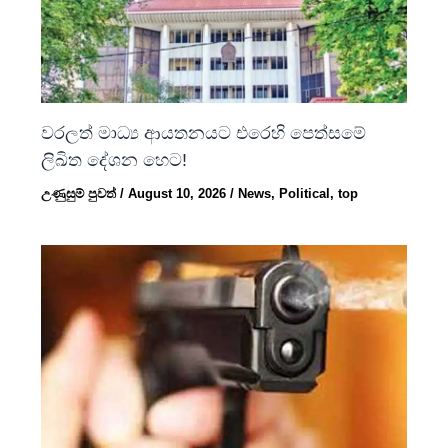
වරලත් මාධ්‍ය ආයතනයට එරෙහි පෙත්සමේ
ලිඛිත දේශන හෙට!
උණුසුම් පුවත්
/
August 10, 2026
/
News
,
Political
,
top