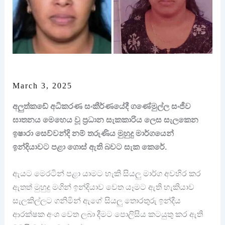
March 3, 2025
අලුත්කඩේ අධිකරණ සංකීර්ණයේදී ගණේමුල්ල සංජීව
ඝාතනය මෙහෙය වූ ප්‍රධාන සැකකාරිය ලෙස සැලකෙන
ඉෂාරා සෙව්වන්දි නම් තරුණිය මුහුදු මාර්ගයෙන්
ඉන්දියාවට පළා ගොස් ඇති බවට සැක කෙරේ.
ඇයට මෙරටින් පළා යාමට හැකි සියලු මාර්ග අවහිර කර
ඇතත් මුහුදු මගින් ඉන්දියාව වෙත යෑමට ඇති හැකියාව
සැලකිල්ලට ගනිමින් ඇගේ සියලු තොරතුරු ඉන්දීය
ආරක්ෂක අංශ වෙත ලබා දීමට පොලිසිය කටයුතු කර ඇති