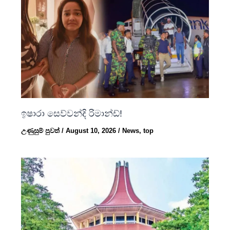
ඉෂාරා සෙව්වන්දි රිමාන්ඩ්!
උණුසුම් පුවත්
/
August 10, 2026
/
News
,
top