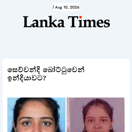
Skip
/
Aug 10, 2026
to
content
සෙව්වන්දි බෝට්ටුවෙන්
ඉන්දියාවට?