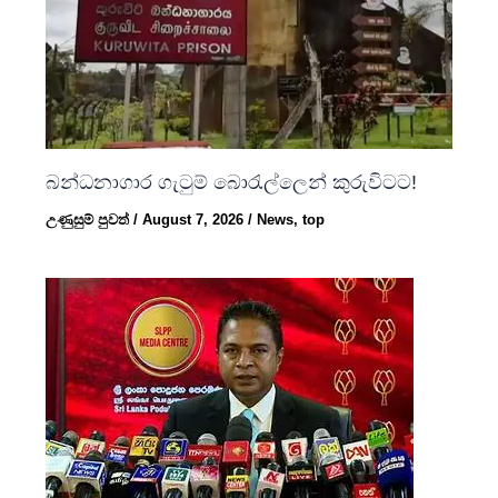
බන්ධනාගාර ගැටුම් බොරැල්ලෙන් කුරුවිටට!
උණුසුම් පුවත්
/
August 7, 2026
/
News
,
top