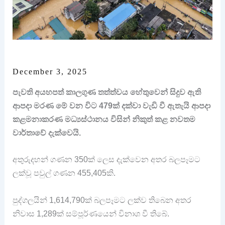
December 3, 2025
පැවති අයහපත් කාලගුණ තත්ත්වය හේතුවෙන් සිදුව ඇති
ආපදා මරණ මේ වන විට 479ක් දක්වා වැඩි වී ඇතැයි ආපදා
කළමනාකරණ මධ්‍යස්ථානය විසින් නිකුත් කළ නවතම
වාර්තාවේ දැක්වෙයි.
අතුරුදහන් ගණන 350ක් ලෙස දැක්වෙන අතර බලපෑමට
ලක්වූ පවුල් ගණන 455,405කි.
පුද්ගලයින් 1,614,790ක් බලපෑමට ලක්ව තිබෙන අතර
නිවාස 1,289ක් සම්පූර්ණයෙන් විනාශ වී තිබේ.