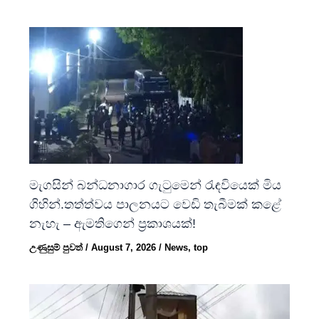
මැගසින් බන්ධනාගාර ගැටුමෙන් රැඳවියෙක් මිය
ගිහින්.තත්ත්වය පාලනයට වෙඩි තැබීමක් කළේ
නැහැ – ඇමතිගෙන් ප්‍රකාශයක්!
උණුසුම් පුවත්
/
August 7, 2026
/
News
,
top