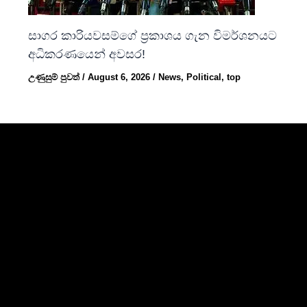
සාගර කාරියවසම්ගේ ප්‍රකාශය ගැන විමර්ශනයට
අධිකරණයෙන් අවසර!
උණුසුම් පුවත්
/
August 6, 2026
/
News
,
Political
,
top