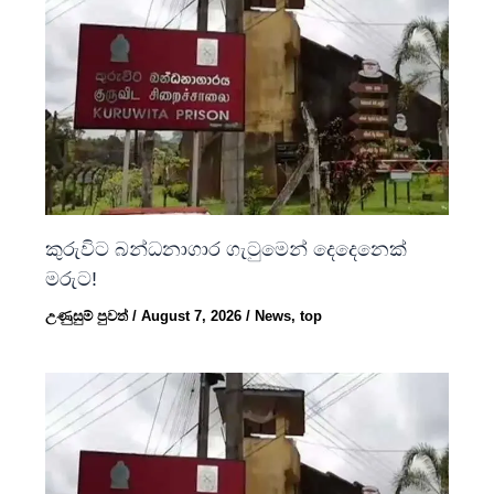
කුරුවිට බන්ධනාගාර ගැටුමෙන් දෙදෙනෙක්
මරුට!
උණුසුම් පුවත්
/
August 7, 2026
/
News
,
top