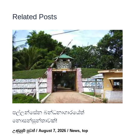
Related Posts
පල්ලන්සේන බන්ධනාගාරයේත්
නොසන්සුන්තාවක්!
උණුසුම් පුවත්
/
August 7, 2026
/
News
,
top