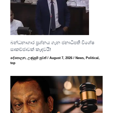
බන්ධනාගාර ප්‍රශ්නය ගැන ජනාධිපති විශේෂ
සාකච්ජාවක් කැඳවයි!
දේශපාලන
,
උණුසුම් පුවත්
/
August 7, 2026
/
News
,
Political
,
top