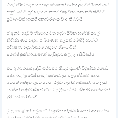
නිලධාරීන් සඳහන් කළේ මෙතෙක් කරන ලද විමර්ශනවලට
අනුව මෙම පුද්ගලයා සැකකරුවකු වශයෙන් නම් කිරීමට
ප්‍රමාණවත් සාක්ෂි අනාවරණය වී ඇති බවයි.
ඒ අනුව රැඳවුම් නියෝග මත රඳවා සිටින සුරේෂ් සලේ
නිරීක්ෂණය සඳහා පැමිණෙන ලෙසත් මෙහිදී අපරාධ
පරීක්‍ෂණ දෙපාර්තමේන්තුවේ නිලධාරීන්
මහේස්ත්‍රාත්වරයාගෙන් වැඩිදුරටත් ඉල්ලා සිටියේය.
මේ අතර රාජ්‍ය බුද්ධි සේවයේ හිටපු ප්‍රධානී විශ්‍රාමික මේජර්
ජෙනරාල් සුරේෂ් සලේ ත්‍රස්තවාදය වැළැක්වීමේ පනත
යටතේ අත්අඩංගුවට ගෙන රඳවා ගැනීම අභියෝගයට ලක්
කරමින් ශ්‍රේෂ්ඨාධිකරණයට මූලික අයිතිවාසිකම් පෙත්සමක්
ඉදිරිපත් කර තිබේ.
ශ්‍රී ලංකා ගුවන් හමුදාවේ විශ්‍රාමික නිලධාරියෙකු වන ශාන්ත
ජයතිලක විසින් එම පෙත්සම ඉදිරිපත් කර ඇත.