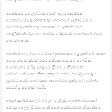
පෙත්සමේ වග උත්තරකරුවන් ලෙස ආරක්ෂක
අමාත්‍යවරයා, ආරක්ෂක අමාත්‍යාංශයේ ලේකම්වරයා,
මහජන ආරක්ෂක අමාත්‍යාංශයේ ලේකම්වරයා,
පොලිස්පතිවරයා සහ අපරාධ පරීක්ෂණ දෙපාර්තමේන්තුව
නම් කර ඇත.
පෙත්සම්කරු කියා සිටින්නේ ත්‍රස්තවාදය වැළැක්වීමේ පනත
යොදා ගත හැක්කේ රටේ ඒකීයභාවය සහ භෞමික
අඛණ්ඩතාවය බිඳ හෙළීමේ ක්‍රියාවල නිරත වන
පාර්ශවයන්ට සහ නීත්‍යානුකූලව පත් වූ ආණ්ඩු පෙරළා
දැමීමට ඍජුව හෝ වක්‍රව දායකත්වය දැක්වූ පුද්ගලයින්ට
එරෙහිව පමණක් බවයි.
නමුත් සුරේෂ් සලේට එවැනි වැරදි ක්‍රියා සම්බන්ධයෙන්
චෝදනා එල්ල වී නොමැති බවත් පෙත්සම්කරු කියා තිබේ.