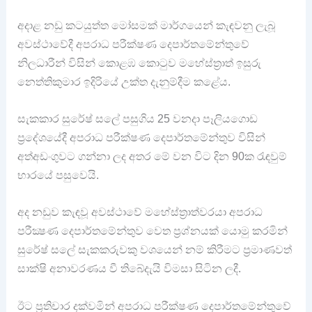
අදාළ නඩු කටයුත්ත මෝසමක් මාර්ගයෙන් කැඳවනු ලැබූ
අවස්ථාවේදී අපරාධ පරීක්ෂණ දෙපාර්තමේන්තුවේ
නිලධාරීන් විසින් කොළඹ කොටුව මහේස්ත්‍රාත් ඉසුරු
නෙත්තිකුමාර ඉදිරියේ උක්ත දැනුම්දීම කළේය.
සැකකාර සුරේෂ් සලේ පසුගිය 25 වනදා පෑලියගොඩ
ප්‍රදේශයේදී අපරාධ පරීක්ෂණ දෙපාර්තමේන්තුව විසින්
අත්අඩංගුවට ගන්නා ලද අතර මේ වන විට දින 90ක රැඳවුම්
භාරයේ පසුවෙයි.
අද නඩුව කැඳවූ අවස්ථාවේ මහේස්ත්‍රාත්වරයා අපරාධ
පරීක්‍ෂණ දෙපාර්තමේන්තුව වෙත ප්‍රශ්නයක් යොමු කරමින්
සුරේෂ් සලේ සැකකරුවකු වශයෙන් නම් කිරීමට ප්‍රමාණවත්
සාක්ෂි අනාවරණය වී තිබේදැයි විමසා සිටින ලදී.
ඊට ප්‍රතිචාර දක්වමින් අපරාධ පරීක්ෂණ දෙපාර්තමේන්තුවේ