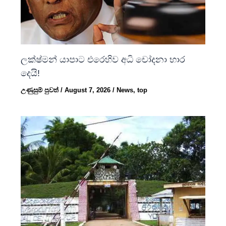
ලක්ෂ්මන් යාපාට එරෙහිව අධි චෝදනා භාර
දෙයි!
උණුසුම් පුවත්
/
August 7, 2026
/
News
,
top