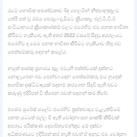
රටේ භෞමික අඛණ්ඩතාව බිඳ හෙලමින් නීත්‍යානුකූලව
තේරී පත් වූ රජය පෙරළා දැමීමට ක්‍රියාකළ එල්.ටී.ටී.ඊ
සංවිධානයේ ක්‍රියාකාරකම් වලට එරෙහිව එම පනත භාවිතා
කිරීමට හැකියාව ඇති අතර 2022 වසරේ සිදුවූ අරගලයට
එරෙහිව ද මෙම පනත භාවිතා කිරීමට හැකියාව තිබූ බව
පෙත්සම්කරු සඳහන් කළේය.
නමුත් පාස්කු ප්‍රහාරය තුළ එවැනි තත්ත්වයක් දක්නට
නොලැබෙන බව පෙන්වා දෙන පෙත්සම්කරු එය හුදෙක්
ආගමික දෘෂ්ටිවාදයක් පදනම් කරගෙන සිදුවී ඇති බවට
කරුණු ඉදිරිපත් වී තිබෙන බවත් සඳහන් කර තිබේ.
එසේම සුරේෂ් සලේට එරෙහිව ත්‍රස්තවාදය වැළැක්වීමේ
පනත යටතේ එල්ල වී ඇති චෝදනා සහ සාක්ෂි කිසිවක්
අපරාධ පරීක්ෂණ දෙපාර්තමේන්තුව මේ දක්වා
අධිකරණයට ඉදිරිපත් කර නැති බවත් ඒ අනුව එම චෝදනා