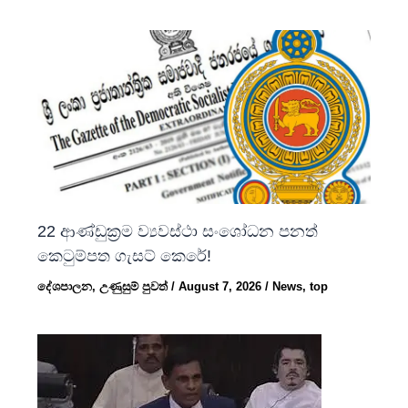
22 ආණ්ඩුක්‍රම ව්‍යවස්ථා සංශෝධන පනත්
කෙටුම්පත ගැසට් කෙරේ!
දේශපාලන
,
උණුසුම් පුවත්
/
August 7, 2026
/
News
,
top