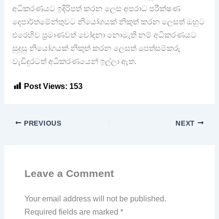
අධිකරණයට ඉදිරිපත් කරන ලෙස අපරාධ පරීක්ෂණ
දෙපාර්තමේන්තුවට නියෝගයක් නිකුත් කරන ලෙසත් ඔහුට
එරෙහිව ප්‍රමාණවත් චෝදනා නොමැති නම් අධිකරණයට
සුදුසු නියෝගයක් නිකුත් කරන ලෙසත් පෙත්සම්කරු
වැඩිදුරටත් අධිකරණයෙන් ඉල්ලා ඇත.
Post Views:
153
PREVIOUS
NEXT
Leave a Comment
Your email address will not be published.
Required fields are marked
*