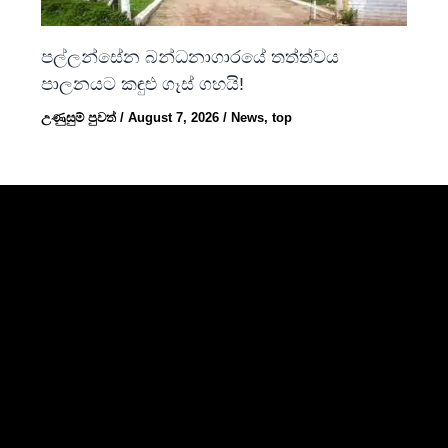
පල්ලන්සේන බන්ධනාගාරයේ තත්ත්වය
පාලනයට කඳුළු ගෑස් ගහයි!
උණුසුම් පුවත්
/
August 7, 2026
/
News
,
top