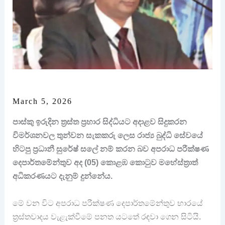
March 5, 2026
පාස්කු ඉරුදින ත්‍රස්ත ප්‍රහාර සිද්ධියට අදාළව සිදුකරන
විමර්ශනවල තුන්වන සැකකරු ලෙස රාජ්‍ය බුද්ධි සේවයේ
හිටපු ප්‍රධානී සුරේෂ් සලේ නම් කරන බව අපරාධ පරීක්ෂණ
දෙපාර්තමේන්තුව අද (05) කොළඹ කොටුව මහේස්ත්‍රාත්
අධිකරණයට දැනුම් දුන්නේය.
මේ වන විට අපරාධ පරීක්ෂණ දෙපාර්තමේන්තුව භාරයේ
ත්‍රස්තවාදය වැළැක්වීමේ පනත යටතේ රඳවා ගෙන සිටියි.