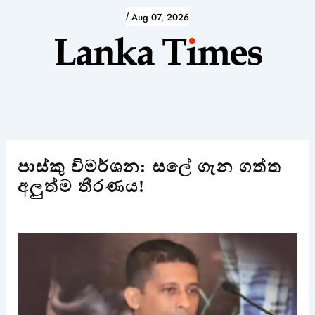
Skip
/
Aug 07, 2026
to
content
පාස්කු විමර්ශන: සලේ ගැන ගත්ත
අලුත්ම තීරණය!