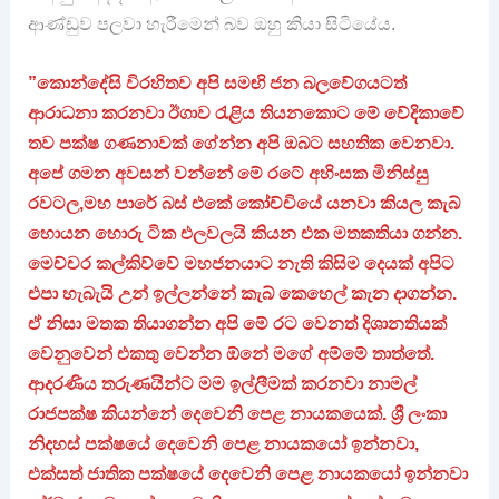
ආණ්ඩුව පලවා හැරීමෙන් බව ඔහු කියා සිටියේය.
”කොන්දේසි විරහිතව අපි සමඟි ජන බලවේගයටත්
ආරාධනා කරනවා ඊගාව රැළිය තියනකොට මේ වේදිකාවේ
තව පක්ෂ ගණනාවක් ගේන්න අපි ඔබට සහතික වෙනවා.
අපේ ගමන අවසන් වන්නේ මේ රටේ අහිංසක මිනිස්සු
රවටල,මහ පාරේ බස් එකේ කෝච්චියේ යනවා කියල කැබ්
හොයන හොරු ටික එලවලයි කියන එක මතකතියා ගන්න.
මෙච්චර කල්කිව්වේ මහජනයාට නැති කිසිම දෙයක් අපිට
එපා හැබැයි උන් ඉල්ලන්නේ කැබ් කෙහෙල් කැන දාගන්න.
ඒ නිසා මතක තියාගන්න අපි මේ රට වෙනත් දිශානතියක්
වෙනුවෙන් එකතු වෙන්න ඕනේ මගේ අම්මේ තාත්තේ.
ආදරණිය තරුණයින්ට මම ඉල්ලීමක් කරනවා නාමල්
රාජපක්ෂ කියන්නේ දෙවෙනි පෙළ නායකයෙක්. ශ්‍රී ලංකා
නිදහස් පක්ෂයේ දෙවෙනි පෙළ නායකයෝ ඉන්නවා,
එක්සත් ජාතික පක්ෂයේ දෙවෙනි පෙළ නායකයෝ ඉන්නවා