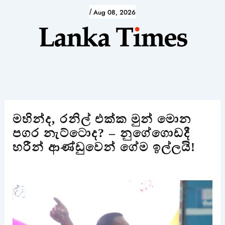
Skip
/
Aug 08, 2026
to
content
මහින්ද, රනිල් එක්ක මුන් මොන
පගර නැට්ටොද? – නුගේගොඩදී
හරීන් ආණ්ඩුවෙන් ගේම ඉල්ලයි!