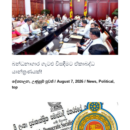
බන්ධනාගාර ගැටළු විසඳීමට ඒකාබද්ධ
යාන්ත්‍රණයක්!
දේශපාලන
,
උණුසුම් පුවත්
/
August 7, 2026
/
News
,
Political
,
top