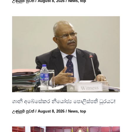
උණුසුම් පුවත්
/
August 8, 2026
/
News
,
top
ශානි අබේසේකර නියෝජ්‍ය පොලිස්පති ධූරයට!
උණුසුම් පුවත්
/
August 8, 2026
/
News
,
top