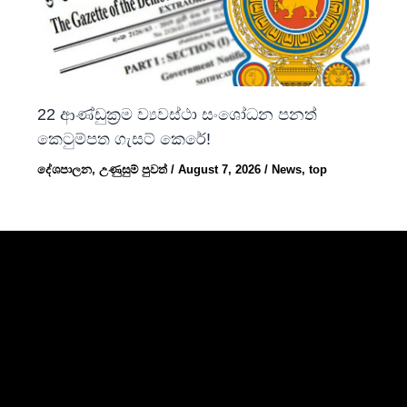
22 ආණ්ඩුක්‍රම ව්‍යවස්ථා සංශෝධන පනත්
කෙටුම්පත ගැසට් කෙරේ!
දේශපාලන
,
උණුසුම් පුවත්
/
August 7, 2026
/
News
,
top