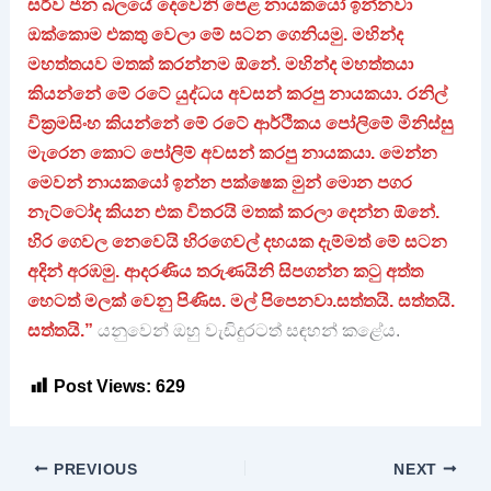
සර්ව ජන බලයේ දෙවෙනි පෙළ නායකයෝ ඉන්නවා
ඔක්කොම එකතු වෙලා මේ සටන ගෙනියමු. මහින්ද
මහත්තයව මතක් කරන්නම ඕනේ. මහින්ද මහත්තයා
කියන්නේ මේ රටේ යුද්ධය අවසන් කරපු නායකයා. රනිල්
වික්‍රමසිංහ කියන්නේ මේ රටේ ආර්ථිකය පෝලිමේ මිනිස්සු
මැරෙන කොට පෝලිම් අවසන් කරපු නායකයා. මෙන්න
මෙවන් නායකයෝ ඉන්න පක්ෂෙක මුන් මොන පගර
නැට්ටෝද කියන එක විතරයි මතක් කරලා දෙන්න ඕනේ.
හිර ගෙවල නෙවෙයි හිරගෙවල් දහයක දැම්මත් මේ සටන
අදින් අරඹමු. ආදරණිය තරුණයිනි සිපගන්න කටු අත්ත
හෙටත් මලක් වෙනු පිණිස. මල් පිපෙනවා.සත්තයි. සත්තයි.
සත්තයි.”
යනුවෙන් ඔහු වැඩිදුරටත් සඳහන් කළේය.
Post Views:
629
PREVIOUS
NEXT