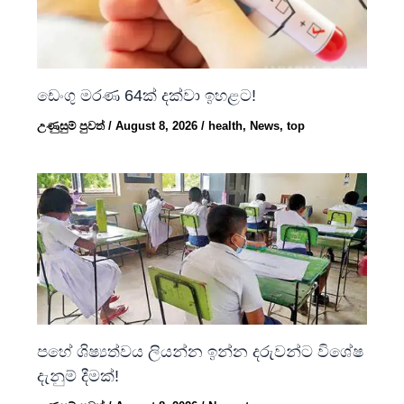
ඩෙංගු මරණ 64ක් දක්වා ඉහළට!
උණුසුම් පුවත්
/
August 8, 2026
/
health
,
News
,
top
පහේ ශිෂ්‍යත්වය ලියන්න ඉන්න දරුවන්ට විශේෂ
දැනුම් දීමක්!