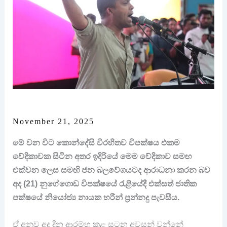
November 21, 2025
මේ වන විට කොන්දේසි විරහිතව විපක්ෂය එකම
වේදිකාවක සිටින අතර ඉදිරියේ මෙම වේදිකාව සමඟ
එක්වන ලෙස සමඟි ජන බලවේගයටද ආරාධනා කරන බව
අද (21) නුගේගොඩ විපක්ෂයේ රැළියේදී එක්සත් ජාතික
පක්ෂයේ නියෝජ්‍ය නායක හරීන් ප්‍රන්නදු පැවසීය.
ඒ අනුව අද දින ආරම්භ කළ සටන අවසන් වන්නේ