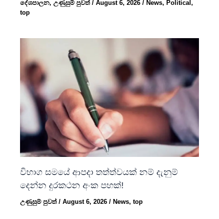
දේශපාලන
,
උණුසුම් පුවත්
/
August 6, 2026
/
News
,
Political
,
top
විභාග සමයේ ආපදා තත්ත්වයක් නම් දැනුම්
දෙන්න දුරකථන අංක පහක්!
උණුසුම් පුවත්
/
August 6, 2026
/
News
,
top