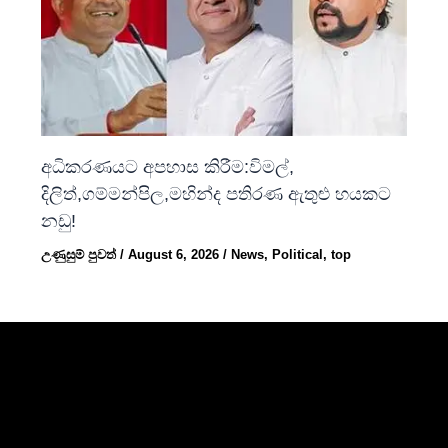
අධිකරණයට අපහාස කිරීම:විමල්,
දිලිත්,ගම්මන්පිල,මහින්ද පතිරණ ඇතුළු හයකට
නඩු!
උණුසුම් පුවත්
/
August 6, 2026
/
News
,
Political
,
top