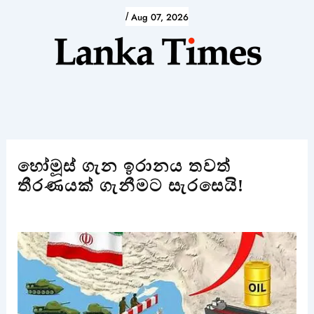
Skip
/
Aug 07, 2026
to
content
හෝමූස් ගැන ඉරානය තවත්
තීරණයක් ගැනීමට සැරසෙයි!