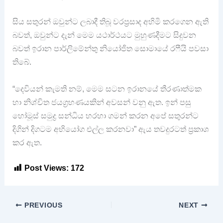
සිය සතුරන් ඔවුන්ට ලබාදී තිබූ වරප්‍රසාද අහිමි කරගෙන ඇති
බවත්, ඔවුන්ට දැන් මෙම යථාර්ථයට මුහුණදීමට සිදුවන
බවත් ඉරාන පාර්ලිමේන්තු නියෝජිත සොමායේ රෆීයි පවසා
තිබේ.
“දෙවියන් කැමති නම්, මෙම සටන ඉරානයේ තීරණාත්මක
හා නිශ්චිත ජයග්‍රහණයකින් අවසන් වනු ඇත. ඉන් පසු
හෝමූස් සමුද්‍ර සන්ධිය හරහා ගමන් කරන අපේ සතුරන්ට
දිගින් දිගටම අභියෝග එල්ල කරනවා” ඇය තවදුරටත් ප්‍රකාශ
කර ඇත.
Post Views:
172
PREVIOUS
NEXT