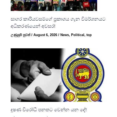
සාගර කාරියවසම්ගේ ප්‍රකාශය ගැන විමර්ශනයට
අධිකරණයෙන් අවසර!
උණුසුම් පුවත්
/
August 6, 2026
/
News
,
Political
,
top
දුෂණ විරෝධී පනතට වෙන්න යන දේ!