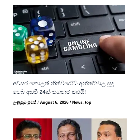
අවසර නොලත් නීතිවිරෝධී අන්තර්ජාල සූදු
වෙබ් අඩවි 24ක් තහනම් කරයි!
උණුසුම් පුවත්
/
August 6, 2026
/
News
,
top