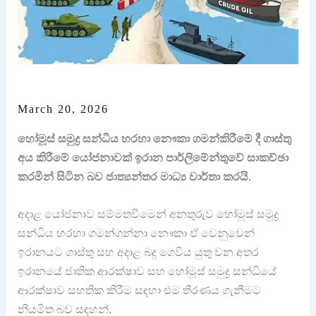
March 20, 2026
හෝමූස් සමුද්‍ර සන්ධිය හරහා නෞකා ගමන්කිරීමේ දී ගාස්තු
අය කිරීමේ යෝජනාවක් ඉරාන පාර්ලිමේන්තුවේ සාකච්ඡා
කරමින් සිටින බව ජාත්‍යන්තර මාධ්‍ය වාර්තා කරයි.
අදාළ යෝජනාව සම්මතවීමෙන් අනතුරුව හෝමූස් සමුද්‍ර
සන්ධිය හරහා ගමන්ගන්නා නෞකා ඒ වෙනුවෙන්
ඉරානයට ගාස්තු සහ අදාළ බදු ගෙවිය යුතු වන අතර
ඉරානයේ ජාතික ආරක්ෂාව සහ හෝමූස් සමුද්‍ර සන්ධියේ
ආරක්ෂාව සහතික කිරීම සඳහා එම තීරණය ගැනීමට
නියමිත බව සඳහන්.